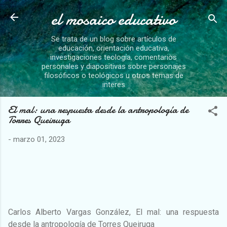
el mosaico educativo
Ir al contenido principal
Se trata de un blog sobre artículos de
educación, orientación educativa,
investigaciones teología, comentarios
personales y diapositivas sobre personajes
filosóficos o teológicos u otros temas de
interes
El mal: una respuesta desde la antropología de
Torres Queiruga
-
marzo 01, 2023
Carlos Alberto Vargas González, El mal: una respuesta
desde la antropología de Torres Queiruga