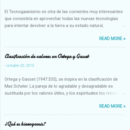
El Tecnogaianismo es otra de las corrientes muy interesantes
que consistiría en aprovechar todas las nuevas tecnologías
para intentar devolver a la tierra a su estado natural,
restaurarando todo el daño que hemos hecho a la tierra los
READ MORE »
seres humanos.
Clasificación de valores en Ortega y Gasset
-
octubre 20, 2013
Ortega y Gasset (1947:335), se inspira en la clasificación de
Max Scheler. La pareja de lo agradable y desagradable es
sustituida por los valores útiles, y los espirituales los retoca.
Su clasificación queda : 1 UTILES Capaz-Incapaz Caro-Barato
READ MORE »
Abundante-Escaso,etc 2 VITALES Sano-Enfermo Selecto-
Vulgar Enérgico-Inerte Fuerte-Débil,etc. 3 ESPIRITUALES a)
Intelectuales Conocimiento-Error Exacto-Aproximado
¿Qué es hierognosis?
Evidente-Probable,etc b) Morales Bueno-malo Bondadoso-