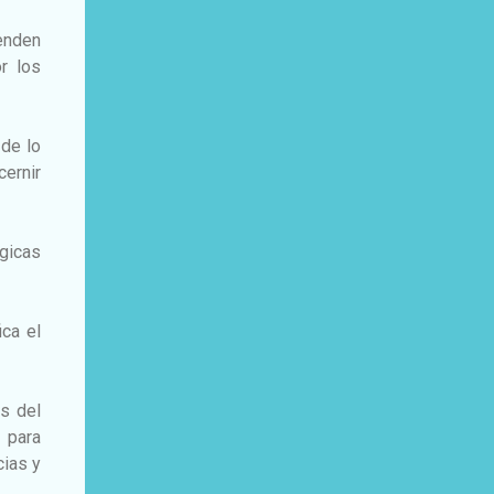
tenden
r los
 de lo
cernir
ógicas
ica el
s del
 para
ias y