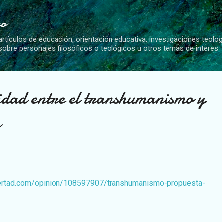
Ir al contenido principal
vo
artículos de educación, orientación educativa, investigaciones teolo
 sobre personajes filosóficos o teológicos u otros temas de interes
idad entre el transhumanismo y
a
ibertad.com/opinion/108597907/transhumanismo-propuesta-