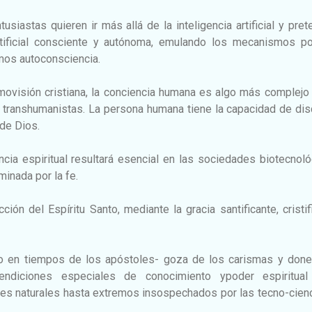
usiastas quieren ir más allá de la inteligencia artificial y pre
rtificial consciente y autónoma, emulando los mecanismos po
mos autoconsciencia.
movisión cristiana, la conciencia humana es algo más complejo
 transhumanistas. La persona humana tiene la capacidad de dis
 de Dios.
ncia espiritual resultará esencial en las sociedades biotecnol
minada por la fe.
cción del Espíritu Santo, mediante la gracia santificante, cristif
mo en tiempos de los apóstoles- goza de los carismas y done
ndiciones especiales de conocimiento ypoder espiritual
es naturales hasta extremos insospechados por las tecno-cienc