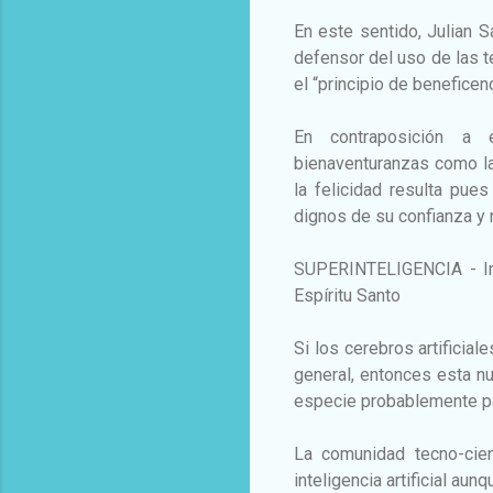
En este sentido, Julian S
defensor del uso de las 
el “principio de beneficenc
En contraposición a 
bienaventuranzas como la 
la felicidad resulta pues
dignos de su confianza y n
SUPERINTELIGENCIA - Inte
Espíritu Santo
Si los cerebros artificial
general, entonces esta nu
especie probablemente pasa
La comunidad tecno-cien
inteligencia artificial au