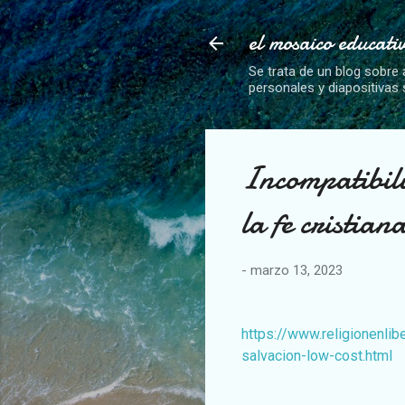
el mosaico educati
Se trata de un blog sobre 
personales y diapositivas
Incompatibil
la fe cristian
-
marzo 13, 2023
https://www.religionenl
salvacion-low-cost.html