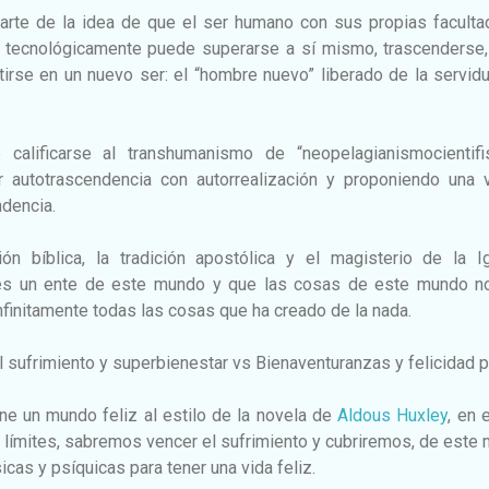
arte de la idea de que el ser humano con sus propias faculta
tecnológicamente puede superarse a sí mismo, trascenderse,
rse en un nuevo ser: el “hombre nuevo” liberado de la servid
calificarse al transhumanismo de “neopelagianismocientifi
ir autotrascendencia con autorrealización y proponiendo una v
ndencia.
ón bíblica, la tradición apostólica y el magisterio de la Ig
es un ente de este mundo y que las cosas de este mundo n
infinitamente todas las cosas que ha creado de la nada.
 sufrimiento y superbienestar vs Bienaventuranzas y felicidad 
e un mundo feliz al estilo de la novela de
Aldous Huxley
, en 
n límites, sabremos vencer el sufrimiento y cubriremos, de este
cas y psíquicas para tener una vida feliz.