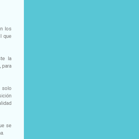
n los
l que
te la
, para
 solo
sición
lidad
que se
a.