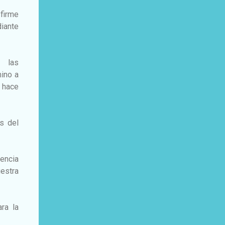
 firme
diante
e las
mino a
s hace
es del
gencia
uestra
ra la