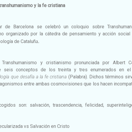
transhumanismo y la fe cristiana
iar de Barcelona se celebró un coloquio sobre Transhuman
mo organizado por la cátedra de pensamiento y acción social 
a.
eología de Cataluñ
a Transhumanismo y cristianismo pronunciada por Albert Co
e seis conceptos de los treinta y tres enumerados en el 
gía que desafía a la fe cristiana
(Palabra). Dichos términos sir
ntagonismos entre ambas cosmovisiones que los hacen incompat
idos son: salvación, trascendencia, felicidad, superintelige
cularizada vs Salvación en Cristo