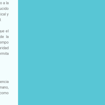
o a la
ducido
ical y
.
que el
de la
tiempo
aridad
rmita
encia
umano,
 como