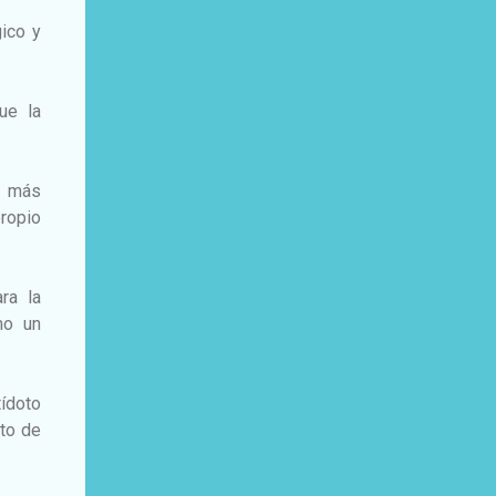
gico y
ue la
z más
propio
ra la
mo un
ídoto
cto de