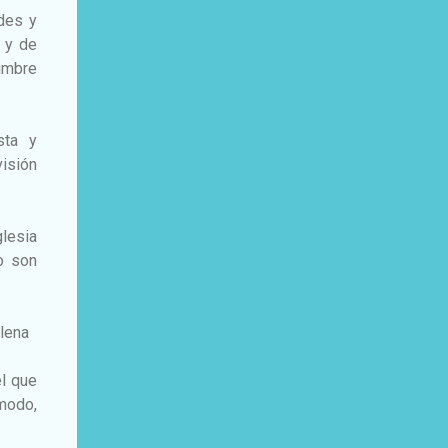
des y
 y de
umbre
sta y
isión
lesia
o son
plena
el que
 modo,