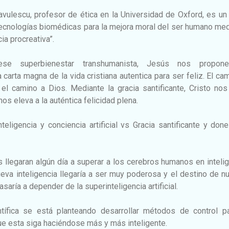
avulescu, profesor de ética en la Universidad de Oxford, es un
tecnologías biomédicas para la mejora moral del ser humano me
ia procreativa”.
ese superbienestar transhumanista, Jesús nos propon
carta magna de la vida cristiana autentica para ser feliz. El ca
 el camino a Dios. Mediante la gracia santificante, Cristo no
os eleva a la auténtica felicidad plena.
ligencia y conciencia artificial vs Gracia santificante y don
es llegaran algún día a superar a los cerebros humanos en inteli
eva inteligencia llegaría a ser muy poderosa y el destino de n
ría a depender de la superinteligencia artificial.
tífica se está planteando desarrollar métodos de control pa
nque esta siga haciéndose más y más inteligente.