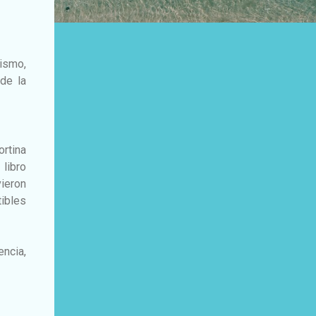
ismo,
de la
rtina
libro
vieron
ibles
ncia,