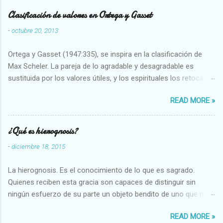
Clasificación de valores en Ortega y Gasset
-
octubre 20, 2013
Ortega y Gasset (1947:335), se inspira en la clasificación de
Max Scheler. La pareja de lo agradable y desagradable es
sustituida por los valores útiles, y los espirituales los retoca.
Su clasificación queda : 1 UTILES Capaz-Incapaz Caro-Barato
READ MORE »
Abundante-Escaso,etc 2 VITALES Sano-Enfermo Selecto-
Vulgar Enérgico-Inerte Fuerte-Débil,etc. 3 ESPIRITUALES a)
Intelectuales Conocimiento-Error Exacto-Aproximado
¿Qué es hierognosis?
Evidente-Probable,etc b) Morales Bueno-malo Bondadoso-
-
diciembre 18, 2015
malvado Justo-Injusto Escrupuloso-Relajado Leal-Desleal,etc.
d) Estéticos Bello-Feo Gracioso-Tosco Elegante-Inelegante
La hierognosis. Es el conocimiento de lo que es sagrado.
Armonioso-Inarmonioso 4 RELIGIOSOS Santo-Pr...
Quienes reciben esta gracia son capaces de distinguir sin
ningún esfuerzo de su parte un objeto bendito de uno que no
lo está, o las auténticas reliquias de los santos.
READ MORE »