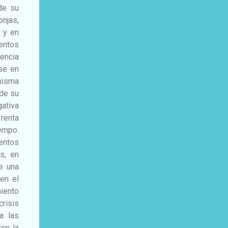
de su
onjas,
s y en
entos
encia
rse en
misma
 de su
gativa
renta
empo.
sentos
s, en
e una
en el
iento
crisis
a las
on la