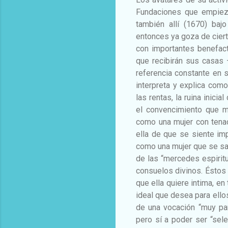
Fundaciones que empieza
también allí (1670) baj
entonces ya goza de ciert
con importantes benefact
que recibirán sus casas
referencia constante en s
interpreta y explica com
las rentas, la ruina inici
el convencimiento que m
como una mujer con tena
ella de que se siente im
como una mujer que se sab
de las “mercedes espirit
consuelos divinos. Éstos 
que ella quiere intima, e
ideal que desea para ello
de una vocación “muy part
pero sí a poder ser “sele