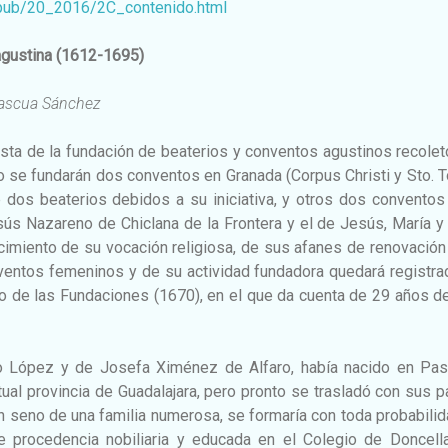
pub/20_2016/2C_contenido.html
agustina (1612-1695)
Pascua Sánchez
sta de la fundación de beaterios y conventos agustinos recole
o se fundarán dos conventos en Granada (Corpus Christi y Sto.
de dos beaterios debidos a su iniciativa, y otros dos conventos
sús Nazareno de Chiclana de la Frontera y el de Jesús, María 
cimiento de su vocación religiosa, de sus afanes de renovación
nventos femeninos y de su actividad fundadora quedará registr
o de las Fundaciones (1670), en el que da cuenta de 29 años d
co López y de Josefa Ximénez de Alfaro, había nacido en Past
ctual provincia de Guadalajara, pero pronto se trasladó con sus 
en seno de una familia numerosa, se formaría con toda probabili
 procedencia nobiliaria y educada en el Colegio de Doncell