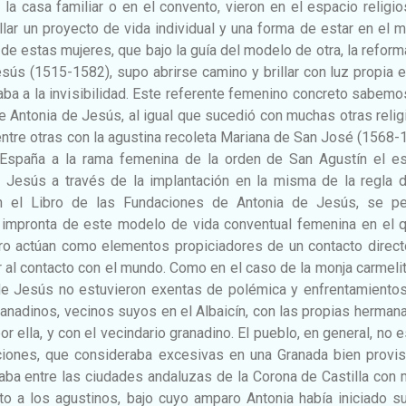
n la casa familiar o en el convento, vieron en el espacio religi
lar un proyecto de vida individual y una forma de estar en el 
de estas mujeres, que bajo la guía del modelo de otra, la refor
ús (1515-1582), supo abrirse camino y brillar con luz propia 
ba a la invisibilidad. Este referente femenino concreto sabem
e Antonia de Jesús, al igual que sucedió con muchas otras reli
 entre otras con la agustina recoleta Mariana de San José (1568-
 España a la rama femenina de la orden de San Agustín el esp
 Jesús a través de la implantación en la misma de la regla d
En el Libro de las Fundaciones de Antonia de Jesús, se pe
a impronta de este modelo de vida conventual femenina en el q
tiro actúan como elementos propiciadores de un contacto direc
r al contacto con el mundo. Como en el caso de la monja carmelit
de Jesús no estuvieron exentas de polémica y enfrentamientos
anadinos, vecinos suyos en el Albaicín, con las propias herman
r ella, y con el vecindario granadino. El pueblo, en general, no 
ciones, que consideraba excesivas en una Granada bien provis
aba entre las ciudades andaluzas de la Corona de Castilla con
o a los agustinos, bajo cuyo amparo Antonia había iniciado su