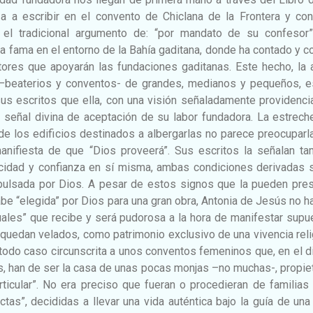
 a escribir en el convento de Chiclana de la Frontera y con
o el tradicional argumento de: “por mandato de su confesor”
a fama en el entorno de la Bahía gaditana, donde ha contado y c
ores que apoyarán las fundaciones gaditanas. Este hecho, la 
 –beaterios y conventos- de grandes, medianos y pequeños, e
us escritos que ella, con una visión señaladamente providencia
o señal divina de aceptación de su labor fundadora. La estrec
al de los edificios destinados a albergarlas no parece preocuparl
anifiesta de que “Dios proveerá”. Sus escritos la señalan ta
cidad y confianza en sí misma, ambas condiciones derivadas 
pulsada por Dios. A pesar de estos signos que la pueden pres
e “elegida” por Dios para una gran obra, Antonia de Jesús no h
uales” que recibe y será pudorosa a la hora de manifestar sup
quedan velados, como patrimonio exclusivo de una vivencia rel
n todo caso circunscrita a unos conventos femeninos que, en el 
s, han de ser la casa de unas pocas monjas –no muchas-, propie
icular”. No era preciso que fueran o procedieran de familias 
ctas”, decididas a llevar una vida auténtica bajo la guía de una