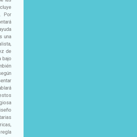
cluye
. Por
ontará
ayuda
s una
lista,
hez de
a bajo
mbién
según
entar
ablará
uestos
igiosa
diseño
tarias
ricas,
 regla