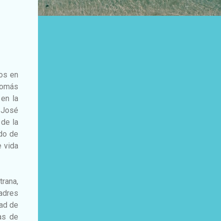
tos en
 Tomás
 en la
y José
 de la
ado de
e vida
rana,
padres
dad de
as de