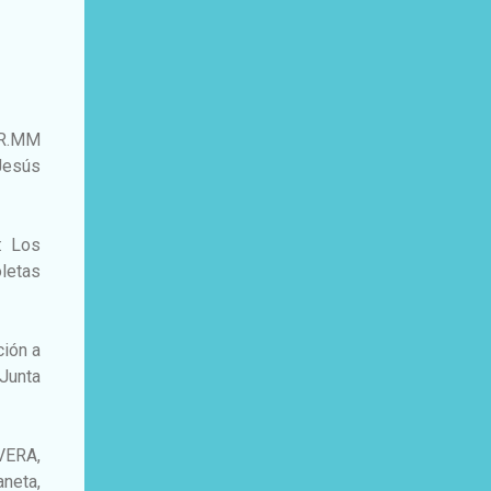
RR.MM
Jesús
: Los
letas
.
ión a
–Junta
VERA,
aneta,