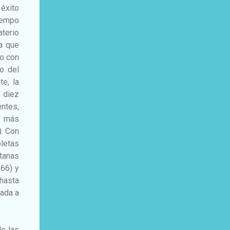
 éxito
tiempo
aterio
ia que
lo con
o del
e, la
 diez
ntes,
a más
). Con
oletas
itanas
666) y
 hasta
nada a
de las