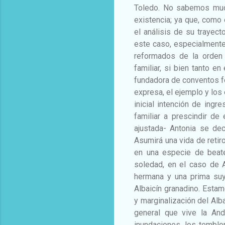
Toledo. No sabemos much
existencia; ya que, como 
el análisis de su trayec
este caso, especialmente
reformados de la orden 
familiar, si bien tanto e
fundadora de conventos f
expresa, el ejemplo y los
inicial intención de ingre
familiar a prescindir d
ajustada- Antonia se dec
Asumirá una vida de retir
en una especie de beat
soledad, en el caso de 
hermana y una prima suya
Albaicín granadino. Est
y marginalización del Alba
general que vive la An
inundaciones, los temblo