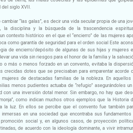
 del siglo XVII.
 cambiar “las galas”, es decir una vida secular propia de una jo
, la disciplina y la búsqueda de la trascendencia espiritua
un contexto histórico en el que el “encierro” de las mujeres ap
oca como garantía de seguridad para el orden social Este acon
tegia de encierro/depósito de algunas de sus hijas y mujeres 
var una vida sin riesgos para el honor de la familia y la salvaci
rio o más o menos forzado en un convento, evitaba la dispersi
las crecidas dotes que se precisaban para emparentar acorde c
 mujeres de destacadas familias de la nobleza. En aquellos 
ilias menos pudientes actuaba de “refugio” asegurándoles un 
d con una inversión dotal menor. Sin embargo, no hay que desc
 monja”, como indican muchos otros ejemplos que la Historia d
 la luz. En ellos se percibe que el convento fue también par
, inmersas en una sociedad que encontraba sus fundamentos 
 promoción social y, en algunos casos, de proyección política
nadas, de acuerdo con la ideología dominante, a vivir intramu