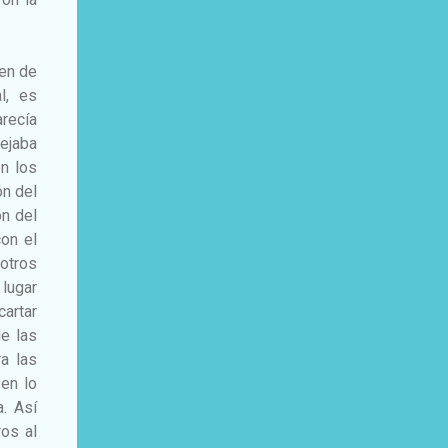
ven de
l, es
arecía
sejaba
en los
ón del
ón del
on el
otros
lugar
artar
e las
a las
en lo
. Así
ros al