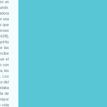
oso un
mundo.
madora
en una
os que
giosas
1638),
íritu
e las
rcibe
ue el
to con
a, las
. Los
as del
estaba
ta de
 mayor
 vida