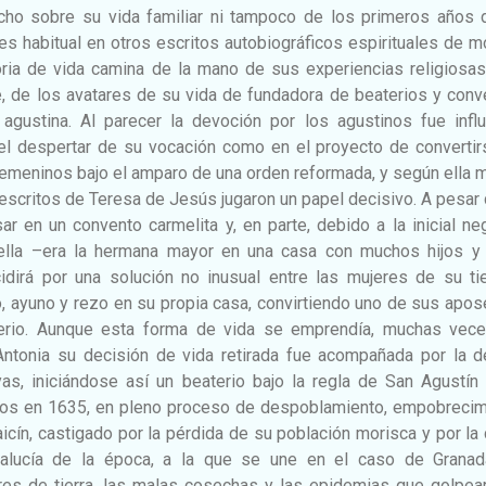
o sobre su vida familiar ni tampoco de los primeros años 
es habitual en otros escritos autobiográficos espirituales de m
toria de vida camina de la mano de sus experiencias religiosa
, de los avatares de su vida de fundadora de beaterios y conv
agustina. Al parecer la devoción por los agustinos fue influ
n el despertar de su vocación como en el proyecto de converti
emeninos bajo el amparo de una orden reformada, y según ella 
 escritos de Teresa de Jesús jugaron un papel decisivo. A pesar
sar en un convento carmelita y, en parte, debido a la inicial ne
e ella –era la hermana mayor en una casa con muchos hijos y 
idirá por una solución no inusual entre las mujeres de su ti
o, ayuno y rezo en su propia casa, convirtiendo uno de sus apo
erio. Aunque esta forma de vida se emprendía, muchas vece
Antonia su decisión de vida retirada fue acompañada por la d
s, iniciándose así un beaterio bajo la regla de San Agustín 
amos en 1635, en pleno proceso de despoblamiento, empobrecim
icín, castigado por la pérdida de su población morisca y por la 
dalucía de la época, a la que se une en el caso de Granad
res de tierra, las malas cosechas y las epidemias que golpear