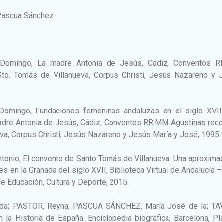
 Pascua Sánchez
omingo, La madre Antonia de Jesús, Cádiz, Conventos 
Sto. Tomás de Villanueva, Corpus Christi, Jesús Nazareno y 
ingo, Fundaciones femeninas andaluzas en el siglo XVII
Madre Antonia de Jesús, Cádiz, Conventos RR.MM Agustinas reco
eva, Corpus Christi, Jesús Nazareno y Jesús María y José, 1995
nio, El convento de Santo Tomás de Villanueva. Una aproximac
es en la Granada del siglo XVII, Biblioteca Virtual de Andalucía 
de Educación, Cultura y Deporte, 2015.
a; PASTOR, Reyna; PASCUA SÁNCHEZ, María José de la; TA
n la Historia de España. Enciclopedia biográfica, Barcelona, Pl