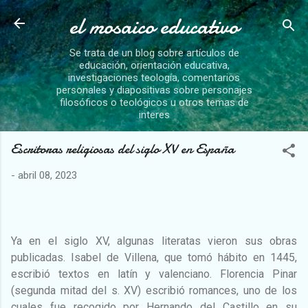
el mosaico educativo
Ir al contenido principal
Se trata de un blog sobre artículos de
educación, orientación educativa,
investigaciones teología, comentarios
personales y diapositivas sobre personajes
filosóficos o teológicos u otros temas de
interes
Escritoras religiosas del siglo XV en España
-
abril 08, 2023
Ya en el siglo XV, algunas literatas vieron sus obras
publicadas. Isabel de Villena, que tomó hábito en 1445,
escribió textos en latín y valenciano. Florencia Pinar
(segunda mitad del s. XV) escribió romances, uno de los
cuales fue recogido por Hernando del Castillo en su