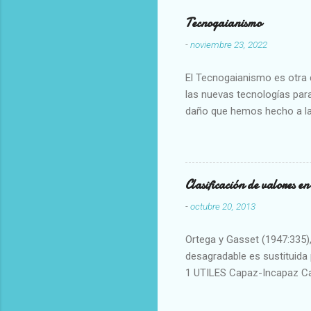
Tecnogaianismo
-
noviembre 23, 2022
El Tecnogaianismo es otra d
las nuevas tecnologías para
daño que hemos hecho a la
Clasificación de valores e
-
octubre 20, 2013
Ortega y Gasset (1947:335), 
desagradable es sustituida p
1 UTILES Capaz-Incapaz C
Vulgar Enérgico-Inerte Fue
Aproximado Evidente-Proba