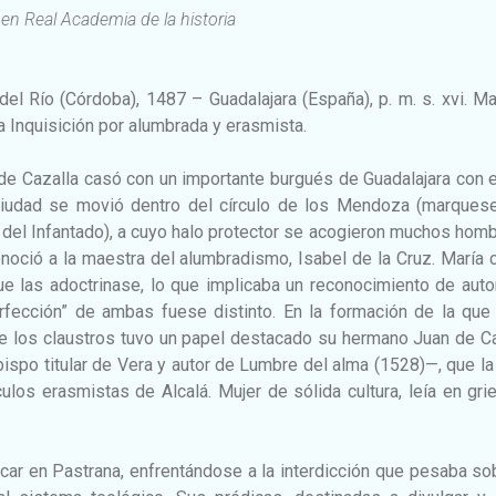
en Real Academia de la historia
del Río (Córdoba), 1487 – Guadalajara (España), p. m. s. xvi. M
a Inquisición por alumbrada y erasmista.
de Cazalla casó con un importante burgués de Guadalajara con 
 ciudad se movió dentro del círculo de los Mendoza (marques
 del Infantado), a cuyo halo protector se acogieron muchos hom
onoció a la maestra del alumbradismo, Isabel de la Cruz. María 
ue las adoctrinase, lo que implicaba un reconocimiento de auto
fección” de ambas fuese distinto. En la formación de la que 
de los claustros tuvo un papel destacado su hermano Juan de C
ispo titular de Vera y autor de Lumbre del alma (1528)—, que l
ulos erasmistas de Alcalá. Mujer de sólida cultura, leía en gri
ar en Pastrana, enfrentándose a la interdicción que pesaba so