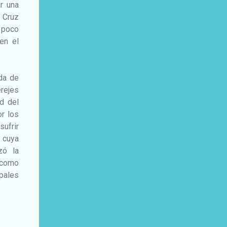
ir una
a Cruz
 poco
en el
ada de
rejes
d del
r los
sufrir
, cuya
zó la
 como
pales