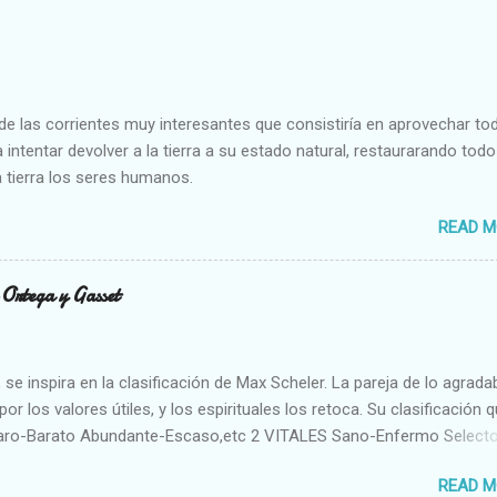
e las corrientes muy interesantes que consistiría en aprovechar to
 intentar devolver a la tierra a su estado natural, restaurarando todo
 tierra los seres humanos.
READ M
n Ortega y Gasset
se inspira en la clasificación de Max Scheler. La pareja de lo agrada
or los valores útiles, y los espirituales los retoca. Su clasificación q
aro-Barato Abundante-Escaso,etc 2 VITALES Sano-Enfermo Select
rte-Débil,etc. 3 ESPIRITUALES a) Intelectuales Conocimiento-Error E
READ M
ble,etc b) Morales Bueno-malo Bondadoso-malvado Justo-Injusto