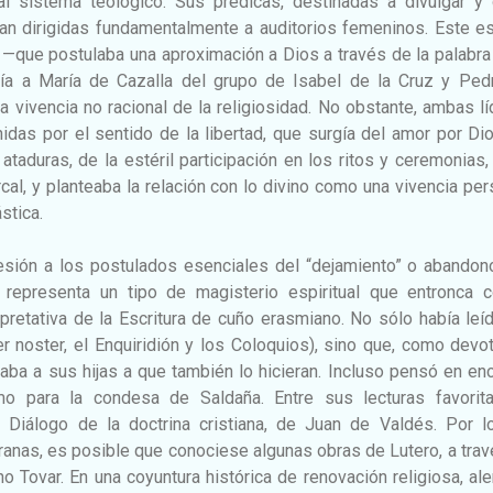
l sistema teológico. Sus prédicas, destinadas a divulgar y 
ban dirigidas fundamentalmente a auditorios femeninos. Este es
al —que postulaba una aproximación a Dios a través de la palabra
ría a María de Cazalla del grupo de Isabel de la Cruz y Ped
a vivencia no racional de la religiosidad. No obstante, ambas l
nidas por el sentido de la libertad, que surgía del amor por Di
ataduras, de la estéril participación en los ritos y ceremonias,
arcal, y planteaba la relación con lo divino como una vivencia per
stica.
sión a los postulados esenciales del “dejamiento” o abandono
 representa un tipo de magisterio espiritual que entronca c
erpretativa de la Escritura de cuño erasmiano. No sólo había leí
 noster, el Enquiridión y los Coloquios), sino que, como devo
ba a sus hijas a que también lo hicieran. Incluso pensó en en
mo para la condesa de Saldaña. Entre sus lecturas favorit
l Diálogo de la doctrina cristiana, de Juan de Valdés. Por l
eranas, es posible que conociese algunas obras de Lutero, a tra
o Tovar. En una coyuntura histórica de renovación religiosa, al