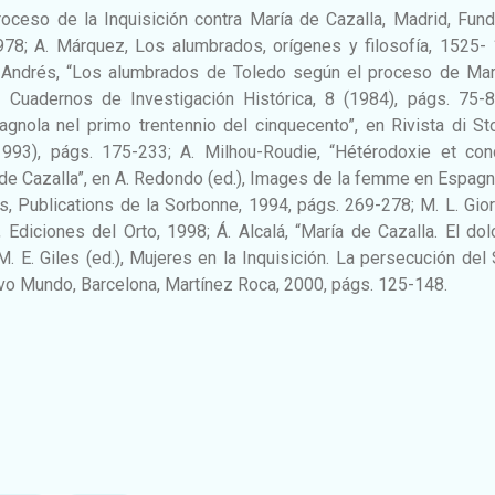
roceso de la Inquisición contra María de Cazalla, Madrid, Fun
1978; A. Márquez, Los alumbrados, orígenes y filosofía, 1525-
. Andrés, “Los alumbrados de Toledo según el proceso de Mar
n Cuadernos de Investigación Histórica, 8 (1984), págs. 75-8
spagnola nel primo trentennio del cinquecento”, en Rivista di St
 (1993), págs. 175-233; A. Milhou-Roudie, “Hétérodoxie et con
 de Cazalla”, en A. Redondo (ed.), Images de la femme en Espag
ris, Publications de la Sorbonne, 1994, págs. 269-278; M. L. Gio
 Ediciones del Orto, 1998; Á. Alcalá, “María de Cazalla. El do
 M. E. Giles (ed.), Mujeres en la Inquisición. La persecución del
vo Mundo, Barcelona, Martínez Roca, 2000, págs. 125-148.