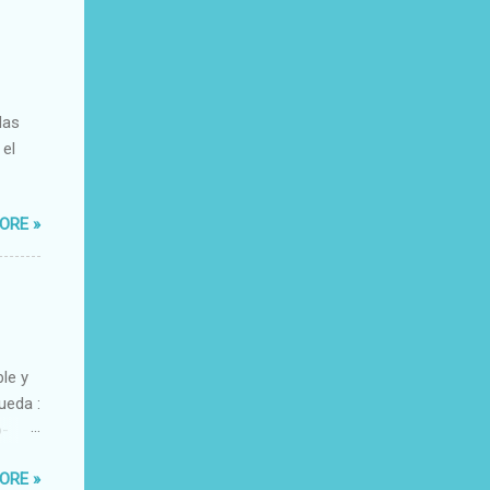
das
 el
ORE »
ble y
ueda :
o-
xacto-
ORE »