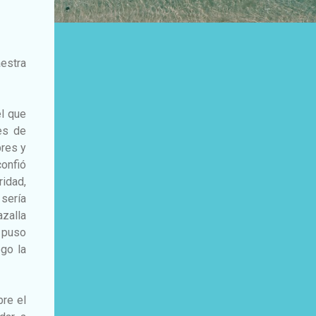
aestra
el que
es de
bres y
confió
ridad,
sería
azalla
a puso
ego la
bre el