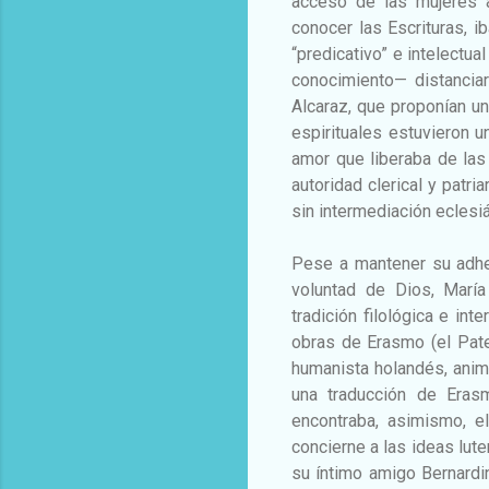
acceso de las mujeres a
conocer las Escrituras, i
“predicativo” e intelectu
conocimiento— distancia
Alcaraz, que proponían un
espirituales estuvieron u
amor que liberaba de las 
autoridad clerical y patri
sin intermediación eclesiá
Pese a mantener su adhe
voluntad de Dios, María
tradición filológica e int
obras de Erasmo (el Pater
humanista holandés, anima
una traducción de Eras
encontraba, asimismo, e
concierne a las ideas lut
su íntimo amigo Bernardin