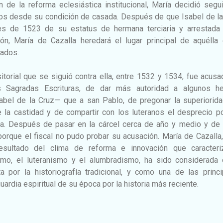
n de la reforma eclesiástica institucional, María decidió segu
Dios desde su condición de casada. Después de que Isabel de l
es de 1523 de su estatus de hermana terciaria y arrestada
ón, María de Cazalla heredará el lugar principal de aquélla 
rados.
itorial que se siguió contra ella, entre 1532 y 1534, fue acus
s Sagradas Escrituras, de dar más autoridad a algunos he
el de la Cruz— que a san Pablo, de pregonar la superiorida
 la castidad y de compartir con los luteranos el desprecio po
ica. Después de pasar en la cárcel cerca de año y medio y de 
porque el fiscal no pudo probar su acusación. María de Cazalla
resultado del clima de reforma e innovación que caracteri
smo, el luteranismo y el alumbradismo, ha sido considerada
a por la historiografía tradicional, y como una de las princi
ardia espiritual de su época por la historia más reciente.