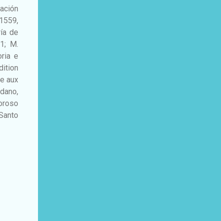
dación
 1559,
ía de
1; M.
oria e
dition
ne aux
rdano,
loroso
 Santo