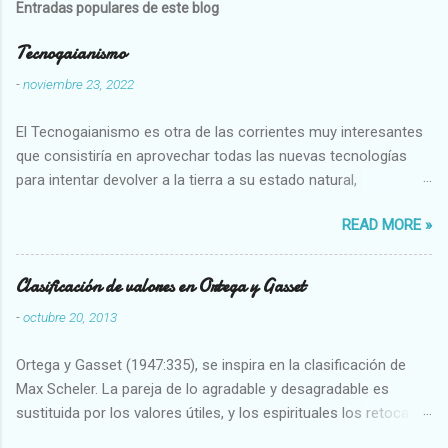
Entradas populares de este blog
Tecnogaianismo
-
noviembre 23, 2022
El Tecnogaianismo es otra de las corrientes muy interesantes
que consistiría en aprovechar todas las nuevas tecnologías
para intentar devolver a la tierra a su estado natural,
restaurarando todo el daño que hemos hecho a la tierra los
READ MORE »
seres humanos.
Clasificación de valores en Ortega y Gasset
-
octubre 20, 2013
Ortega y Gasset (1947:335), se inspira en la clasificación de
Max Scheler. La pareja de lo agradable y desagradable es
sustituida por los valores útiles, y los espirituales los retoca.
Su clasificación queda : 1 UTILES Capaz-Incapaz Caro-Barato