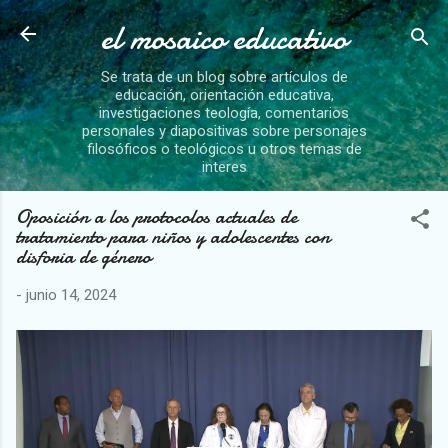
el mosaico educativo
Ir al contenido principal
Se trata de un blog sobre artículos de
educación, orientación educativa,
investigaciones teología, comentarios
personales y diapositivas sobre personajes
filosóficos o teológicos u otros temas de
interes
Oposición a los protocolos actuales de
tratamiento para niños y adolescentes con
disforia de género
-
junio 14, 2024