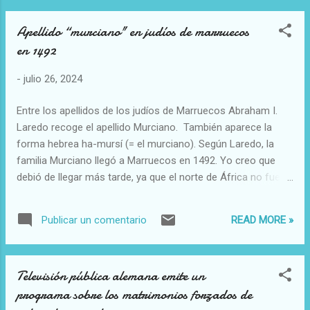
tener sólo 15. Su judería estaba al este de la Villa. Salieron
Apellido “murciano" en judíos de marruecos
em 1492 y se dispersaron por los cuatro extremos de la
en 1492
tierra. Salieron del puerto de Cartagena dieciséis grandes
naves llenas de un rebaño de hombres, en un viernes,
-
julio 26, 2024
Entre los apellidos de los judíos de Marruecos Abraham I.
Laredo recoge el apellido Murciano. También aparece la
forma hebrea ha-mursí (= el murciano). Según Laredo, la
familia Murciano llegó a Marruecos en 1492. Yo creo que
debió de llegar más tarde, ya que el norte de África no fue el
primer destino de los judíos murcianos. Lo único cierto es
que en el siglo XVII una parte de la familia se estableció en
READ MORE »
Publicar un comentario
Qasbah al-Makhzen, cerca de Debdou. Lo interesante es que
llevaron a Murcia en su recuerdo durante siglos.
Televisión pública alemana emite un
programa sobre los matrimonios forzados de