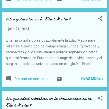
infancia de Jesús. ¿Cuándo se empieza a representa a
Jesús como niño? En el Renacimiento, cuando se valora al
hombre, y se atiende más a una religiosidad atenta a la
¿Los goliardos en la Edad Media?
humanidad de Jesús. En el Renacimiento se habían roto las
barreras entre lo sobrenatural y lo natural, entre lo divino y lo
-
julio 21, 2024
humano
El término goliardo se utilizó durante la Edad Media para
referirse a cierto tipo de clérigos vagabundos (giróvagos y
sarabaítas) y a los estudiantes pobres sopistas y pícaros
que proliferaron en Europa con el auge de la vida urbana y el
surgimiento de las universidades en el siglo XIII En el
cristianismo antiguo, se llamaban giróvagos a ciertos
monjes errantes y vagabundos, que viajaban sin un destino
READ MORE »
Publicar un comentario
predeterminado, alojándose en los monasterios que iban
encontrando por el camino. Estos monjes no aceptaban
ninguna de las reglas monásticas propias de los monjes
¿A qué edad entraban en la Universidad en la
cenobitas. Los sopistas eran estudiantes universitarios sin
Edad Media?
recursos económicos que rondaban conventos, mesones y