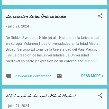
La creación de las Universidades
-
julio 21, 2024
De Ridder-Symoens, Hilde [et al.]. Historia de la Universidad
en Europa. Volumen I: Las Universidades en la Edad Media.
Bilbao: Servicio Editorial de la Universidad del País Vasco,
199 La creación de las universidades La Universidad
medieval es parte y expresión de su entorno social y político,
determinado por los agentes sociales de la época: la iglesia,
la corona, la municipalidad, los eruditos y los estudiantes,
READ MORE »
Publicar un comentario
cada uno de ellos con unas expectativas diferentes
respecto de la nueva institución. Aparecen en Italia
Bolonia(1189) y Francia, paria. (1208). Herederas de las
¿Qué se estudiaba en la Edad Media?
escuelas anteriores, las monásticas y las catedralicias, con
un esquema de universalidad y metodología seguidora de la
-
julio 21, 2024
pedagogia escolástica. .