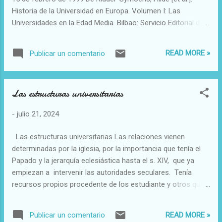
las cinco de la mañana, con una misa obligatoria. El
Historia de la Universidad en Europa. Volumen I: Las
almuerzo era a las diez d...
Universidades en la Edad Media. Bilbao: Servicio Editorial de
la Universidad del País Vasco, 1994. 595 p. ISBN 84-7585-
620-9. Maria Dolors Baena Tostado La vida universitaria y los
READ MORE »
Publicar un comentario
estudiantes Se analizan desde la perspectiva del acceso (no
muy riguroso en la época), de las características
fundamentales de la vida del estudiante medieval
Las estructuras universitarias
(alojamiento, asociacionismo) así como desde el punto de
vista socioeconómico. En síntesis, el colectivo de los
-
julio 21, 2024
estudiantes refleja la misma estratificación social que
presenta la sociedad de la época (nobles, ricos y pobres) y
Las estructuras universitarias Las relaciones vienen
está integrado fundamentalmente por población urbana. En
determinadas por la iglesia, por la importancia que tenía el
esta caracterización del estudiante medieval es importante
Papado y la jerarquía eclesiástica hasta el s. XIV, que ya
mencionar el factor movilidad, importante en ese momento
empiezan a intervenir las autoridades seculares. Tenía
a causa de la fascinación que eje...
recursos propios procedente de los estudiante y otros que
procedían se la Iglesia, el municipio, el rey o donaciones.
Empiezan en edificios propios pero pronto hacen sus
READ MORE »
Publicar un comentario
propios edificios.