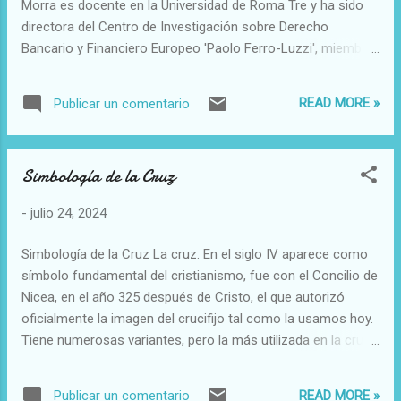
Morra es docente en la Universidad de Roma Tre y ha sido
que nuestra misión aquí había concluido”, tal
directora del Centro de Investigación sobre Derecho
y como refiere Iglesia en Córdoba,
Bancario y Financiero Europeo 'Paolo Ferro-Luzzi', miembro
semanario de esta diócesis española.
académico del Instituto Bancario Europeo e investigadora
Concluye así una presencia ininterrumpida
visitante en la Universidad estadounidense de Harvard, entre
de las carmelitas descalzas en Lucena
READ MORE »
Publicar un comentario
otros cargos Este organismo vaticano, creado en 2010 por
desde hace 412 años, a donde llegaron en
Benedicto XVI para la lucha contra el blanqueo de capitales,
1612 procedentes de la ciudad de Cabra,
fue reformado en 2020 en el marco de la remodelación
donde se fund...
Simbología de la Cruz
general que el papa Francisco llevó a cabo para la Santa
Sede en lo que respecta a la transparencia y el
-
julio 24, 2024
fortalecimiento de los controles en la esfera económico-
financiera.es. ¿Cuál es el objetivo del papa Francisco en
Simbología de la Cruz La cruz. En el siglo IV aparece como
incorporar a una mujer? Con el nombramiento de Brescia
símbolo fundamental del cristianismo, fue con el Concilio de
Morra, el papa sigue en la línea de dar mayor visibilidad y
Nicea, en el año 325 después de Cristo, el que autorizó
liderazgo a las mujeres en la estructura interna de la Iglesia
oficialmente la imagen del crucifijo tal como la usamos hoy.
como parte de sus medidas...
Tiene numerosas variantes, pero la más utilizada en la cruz
latina y es también usada para la planta de las iglesias
occidentales. Representa la victoria de Cristo sobre la
READ MORE »
Publicar un comentario