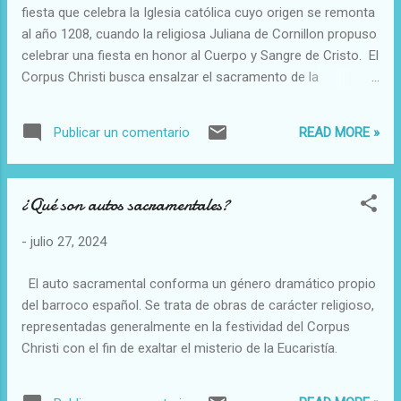
fiesta que celebra la Iglesia católica cuyo origen se remonta
impregna su metódico trabajo —en un afán de servicio a la
al año 1208, cuando la religiosa Juliana de Cornillon propuso
sociedad— nos enseñan que en la arquitectura,
celebrar una fiesta en honor al Cuerpo y Sangre de Cristo. El
auténticamente sostenible, se fu...
Corpus Christi busca ensalzar el sacramento de la
Eucaristía, cuyo significado es 'Acción de gracias'
READ MORE »
Publicar un comentario
¿Qué son autos sacramentales?
-
julio 27, 2024
El auto sacramental conforma un género dramático propio
del barroco español. Se trata de obras de carácter religioso,
representadas generalmente en la festividad del Corpus
Christi con el fin de exaltar el misterio de la Eucaristía.