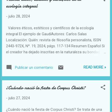
ecología integral
bestias de la tierra». Francia ha demostrado, una vez más,
su incapacidad para comprender que es la verdadera laicidad
-
julio 28, 2024
del Estado. Durante años, el Tribunal Europeo de Derechos
Humanos ha seguido subrayando cómo este país es
Valores éticos, estéticos y científicos de la ecología
incapaz de comprender lo que se define como laicismo
integral El ejemplo de GaudíAutores: Carlos Salas
positivo. Además, es uno de los países europeos que está
Localización: Quién: revista de filosofía personalista, ISSN
sintiendo los...
2443-972X, Nº. 19, 2024, págs. 117-134 Resumen Español Si
el creador ha dejado inscritas en la naturaleza su bondad,
verdad y belleza, el hombre, en sus creaciones, debe
inspirarse en la naturaleza, para que estas sean
READ MORE »
Publicar un comentario
auténticamente buenas, verdaderas y bellas; es decir, para
que posean y reflejen unos valores éticos, estéticos y
científicos, al servicio de las personas. La carta encíclica
¿Cuándo nació la fiesta de Corpus Christi?
Laudato Sí del Papa Francisco, publicada en 2015, abre el
camino hacia una nueva visión de la ecología, en la que son
-
julio 27, 2024
fundamentales los valores éticos y que puede denominarse
“ecología integral”. El profundo amor y respeto de Gaudí por
¿Cuándo nació la fiesta de Corpus Christi? Se trata de una
la naturaleza, a la que admira, y el sentido trascendente que