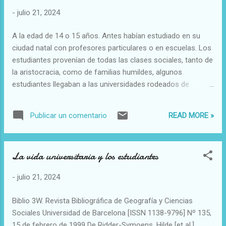
tabernas entregando su música y simpatía a cambio de un
-
julio 21, 2024
humilde plato o, en los conventos, la llamada sopa boba,
distribuida gratuitamente como limosna a los pobres, sobre
A la edad de 14 o 15 años. Antes habían estudiado en su
todo por franciscanos y dominicos. Picaros= Tramposo y
ciudad natal con profesores particulares o en escuelas. Los
desvergonzado. Aplicado a persona, usado también como
estudiantes provenían de todas las clases sociales, tanto de
sustantivo. La expresión se extendió...
la aristocracia, como de familias humildes, algunos
estudiantes llegaban a las universidades rodeados de
familiares y criados, incluso tenían profesores particulares, y
contaban con contactos que les facilitaba la integración
READ MORE »
Publicar un comentario
social. Algunos recorrían cientos de kilómetros hambrientos
y con los pies destrozados, y otros con todas la
comodidades. Al llegar sufrían novatadas como afeitarle la
La vida universitaria y los estudiantes
cabeza o quitarle el dinero. Algunos compartían habitación e
incluso cama. Se asociaban a diversas fraternidades y se
-
julio 21, 2024
les llamaba clérigos porque muchos se proponían ingresar
en la iglesia En los países del norte llevaban tonsura y
Biblio 3W. Revista Bibliográfica de Geografía y Ciencias
sotana, mientras que en Italia llevaban batas hasta los pies,
Sociales Universidad de Barcelona [ISSN 1138-9796] Nº 135,
llamadas «cappas». La jornada del estudiante comenzaba a
15 de febrero de 1999 De Ridder-Symoens, Hilde [et al.].