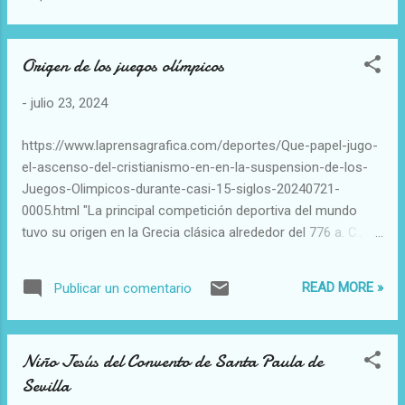
Origen de los juegos olímpicos
-
julio 23, 2024
https://www.laprensagrafica.com/deportes/Que-papel-jugo-
el-ascenso-del-cristianismo-en-en-la-suspension-de-los-
Juegos-Olimpicos-durante-casi-15-siglos-20240721-
0005.html "La principal competición deportiva del mundo
tuvo su origen en la Grecia clásica alrededor del 776 a. C., en
particular en la ciudad de Olimpia, de donde tomaron su
nombre. Los juegos, que duraban una semana, se
READ MORE »
Publicar un comentario
celebraban cada cuatro años en esta ciudad y también en
otras localidades helenas como Delfos, Corinto o Nemea".
Niño Jesús del Convento de Santa Paula de
Sevilla