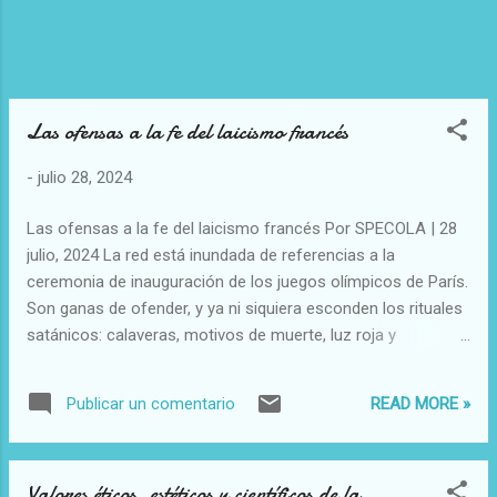
Las ofensas a la fe del laicismo francés
-
julio 28, 2024
Las ofensas a la fe del laicismo francés Por SPECOLA | 28
julio, 2024 La red está inundada de referencias a la
ceremonia de inauguración de los juegos olímpicos de París.
Son ganas de ofender, y ya ni siquiera esconden los rituales
satánicos: calaveras, motivos de muerte, luz roja y
sulfurosas satánicas, niños atrapados en túneles. Un jinete
en un caballo que parece que sale directamente del libro del
READ MORE »
Publicar un comentario
Apocalipsis. «Y miré, y he aquí un caballo pálido; y el nombre
que estaba sobre él era Muerte, y el infierno lo siguió con él.
Y se les dio poder sobre la cuarta parte de la tierra, para
Valores éticos, estéticos y científicos de la
matar con espada, y con hambre, y con muerte, y con las