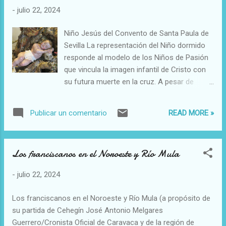
-
julio 22, 2024
Niño Jesús del Convento de Santa Paula de
Sevilla La representación del Niño dormido
responde al modelo de los Niños de Pasión
que vincula la imagen infantil de Cristo con
su futura muerte en la cruz. A pesar de
centrarse en el pasaje más dramático de su
vida, el semblante del Niño trasmite
READ MORE »
Publicar un comentario
serenidad, fruto del convencimiento de
alcanzar la redención de todos los hombres
a través de su Pasión de la que, finalmente,
Los franciscanos en el Noroeste y Río Mula
saldría victorioso.
-
julio 22, 2024
Los franciscanos en el Noroeste y Río Mula (a propósito de
su partida de Cehegín José Antonio Melgares
Guerrero/Cronista Oficial de Caravaca y de la región de