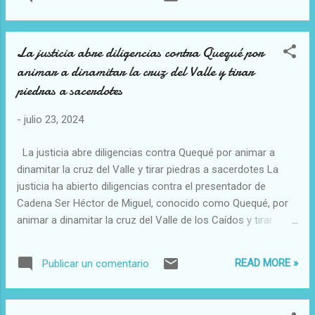
muerte y el pecado, porque es el instrumento donde el Dios
Encarnado, venció a la muerte para rescatar a la humanidad.
La justicia abre diligencias contra Quequé por
animar a dinamitar la cruz del Valle y tirar
piedras a sacerdotes
-
julio 23, 2024
La justicia abre diligencias contra Quequé por animar a
dinamitar la cruz del Valle y tirar piedras a sacerdotes La
justicia ha abierto diligencias contra el presentador de
Cadena Ser Héctor de Miguel, conocido como Quequé, por
animar a dinamitar la cruz del Valle de los Caídos y tirar
piedras a sacerdotes, tras la querella de Abogados
Cristianos 22/07/24 4:47 PM (AACC/InfoCatólica) La juez
READ MORE »
Publicar un comentario
pide al investigado que designe abogado y procurador para
ser citado a declarar y reclama a la Cadena Ser las
grabaciones del programa. La decisión llega tras la querella