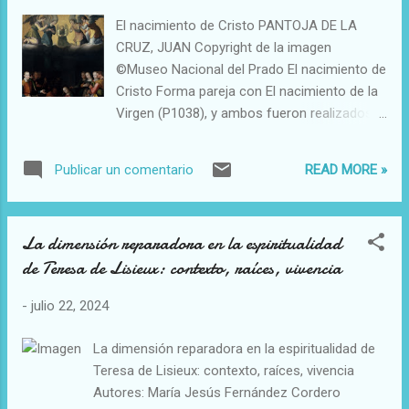
El nacimiento de Cristo PANTOJA DE LA
CRUZ, JUAN Copyright de la imagen
©Museo Nacional del Prado El nacimiento de
Cristo Forma pareja con El nacimiento de la
Virgen (P1038), y ambos fueron realizados
en 1603 para el oratorio privado de la reina
Margarita en el Palacio Real de Valladolid,
READ MORE »
Publicar un comentario
donde tenía su sede la Corte en esos años.
En ellos se aprecia una mezcla de narración
sagrada y vida cotidiana muy característica
La dimensión reparadora en la espiritualidad
del Siglo de Oro, pues varios de los
de Teresa de Lisieux: contexto, raíces, vivencia
personajes que interpretan el papel de
pastores son miembros de la Familia Real
-
julio 22, 2024
española. Así vemos a la reina Margarita a la
derecha, de pie, acompañada de sus
La dimensión reparadora en la espiritualidad de
hermanos Fernando, Leopoldo y Maximiliano
Teresa de Lisieux: contexto, raíces, vivencia
Ernesto. El pintor ha hecho uso de lo que en
Autores: María Jesús Fernández Cordero
esa época se denominaban retratos a lo