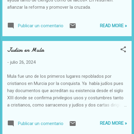
ayuda tanto de clérigos como de laicos». En resumen:
afianzar la reforma y promover la cruzada.
READ MORE »
Publicar un comentario
Judios en Mula
-
julio 26, 2024
Mula fue uno de los primeros lugares repoblados por
cristianos en Murcia por la conquista. Ya había judíos pues
hay documentos que acreditan su existencia desde el siglo
XIII donde se confirma privilegios usos y costumbres tanto
a cristianos, como sarracenos y judíos y dos cartas dirigidas
al comendador santiaguina de Caravaca, para restituir los
bienes a dos judíos de Mula. Según toda esta información,
READ MORE »
Publicar un comentario
la aljama de Mula, que permanecía estabilizada en 1407 con
31 fuegos, sufre una progresiva crisis que le lleva en 1446 a