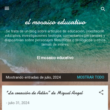
Ir al contenido principal
el mosaico educativo
Se trata de un blog sobre artículos de educación, orientación
educativa, investigaciones teología, comentarios personales y
diapositivas sobre personajes filosóficos o teológicos u otros
temas de interes
El mosaico educativo
Mostrando entradas de julio, 2024
MOSTRAR TODO
E
n
"La creación de Adán” de Miguel Angel
t
r
-
julio 31, 2024
a