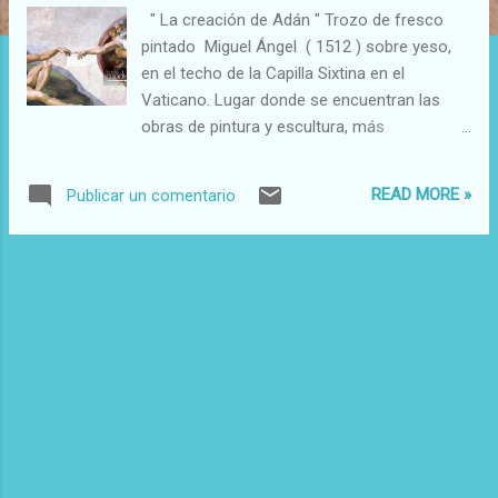
d
" La creación de Adán " Trozo de fresco
a
pintado Miguel Ángel ( 1512 ) sobre yeso,
s
en el techo de la Capilla Sixtina en el
Vaticano. Lugar donde se encuentran las
obras de pintura y escultura, más
reconocidas del Renacimiento.
READ MORE »
Publicar un comentario