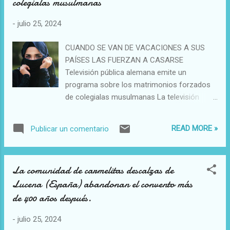
colegialas musulmanas
-
julio 25, 2024
CUANDO SE VAN DE VACACIONES A SUS
PAÍSES LAS FUERZAN A CASARSE
Televisión pública alemana emite un
programa sobre los matrimonios forzados
de colegialas musulmanas La televisión
pública germana ZDF ha realizado un
reportaje informativo sobre los matrimonios
READ MORE »
Publicar un comentario
forzados de colegialas musulmanas que se
van de vacaciones desde Alemania al país
de origen de su familia. 23/07/24 5:34 PM
La comunidad de carmelitas descalzas de
(Kath/infoCatólica) Uno de los casos es el
Lucena (España) abandonan el convento más
de una bachiller palestina que es obligada a
de 400 años después.
casarse con su propio primo durante unas
vacaciones familiares en su país de origen,
-
julio 25, 2024
como es costumbre en su entorno. ZDF