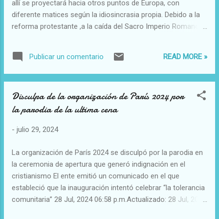
allí se proyectará hacia otros puntos de Europa, con
diferente matices según la idiosincrasia propia. Debido a la
reforma protestante ,a la caída del Sacro Imperio Romano
Germánico y la consolidación de nuevos estados y al final
del feudalismo, el poder eclesiástico estaba muy debilitado
READ MORE »
Publicar un comentario
En esta época tanto la teología como la filosofía ( con
corrientes como humanismo y neoplatonismo) y tuvieron
gran influencia en esa nueva cultura, resurgiendo ideas
Disculpa de la organización de París 2024 por
clásicas y desarrollando de nuevas perspectivas. Se pasa de
la parodia de la ultima cena
un pensamiento teocéntrico a otro antropocéntrico, siendo
en este momento el hombre el centro del mundo, bueno por
-
julio 29, 2024
naturaleza porque es imagen de Dios que es Padre
Misericordioso. ¿Qué pasa en las obras artística
La organización de París 2024 se disculpó por la parodia en
renacentistas? Todas tienen un trasfondo religioso, en sus
la ceremonia de apertura que generó indignación en el
escenas cotidianas y en las religiosas propiamente y los
cristianismo El ente emitió un comunicado en el que
temas que representa...
estableció que la inauguración intentó celebrar “la tolerancia
comunitaria” 28 Jul, 2024 06:58 p.m.Actualizado: 28 Jul, 2024
09:09 p.m. ESP Los organizadores de los Juegos Olímpicos