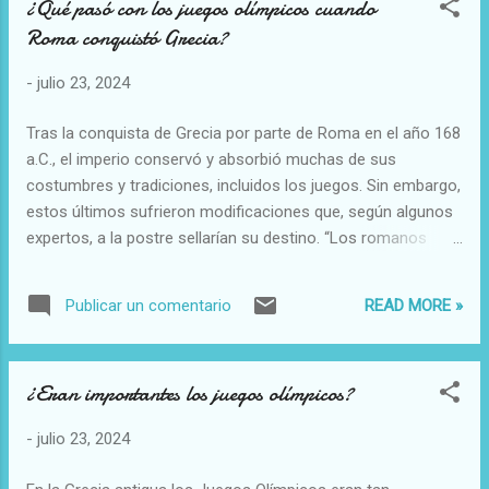
¿Qué pasó con los juegos olímpicos cuando
presentada por la Fundación Española de Abogados
Roma conquistó Grecia?
Cristianos que acusa al presentador de un delito de
provocación a la disciminación, al odio y a la violencia
-
julio 23, 2024
recogido en el artículo 510.1 a) del Código Penal. Quequé
animó en su programa Hora veintipico a «llenar de dinamita
Tras la conquista de Grecia por parte de Roma en el año 168
la Cruz del Valle de los Caídos para volarla por los aires, si
a.C., el imperio conservó y absorbió muchas de sus
puede ser un domingo, mejor, que hay más gente». La
costumbres y tradiciones, incluidos los juegos. Sin embargo,
presidenta de Abogados Cristianos, Polo...
estos últimos sufrieron modificaciones que, según algunos
expertos, a la postre sellarían su destino. “Los romanos
adoptaron los juegos, pero incluyeron nuevos escenarios
(circo, teatro y anfiteatro) y también nuevos motivos de
READ MORE »
Publicar un comentario
celebración (fiestas religiosas o estatales como los
natalicios de los emperadores o triunfos militares)”.
¿Eran importantes los juegos olímpicos?
-
julio 23, 2024