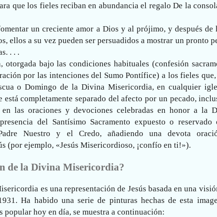
ara que los fieles reciban en abundancia el regalo De la conso
omentar un creciente amor a Dios y al prójimo, y después de 
s, ellos a su vez pueden ser persuadidos a mostrar un pronto 
 . . .
, otorgada bajo las condiciones habituales (confesión sacrame
ación por las intenciones del Sumo Pontífice) a los fieles que,
ua o Domingo de la Divina Misericordia, en cualquier igle
ue está completamente separado del afecto por un pecado, incl
a en las oraciones y devociones celebradas en honor a la D
 presencia del Santísimo Sacramento expuesto o reservado 
l Padre Nuestro y el Credo, añadiendo una devota oraci
s (por ejemplo, «Jesús Misericordioso, ¡confío en ti!»).
en de la Divina Misericordia?
isericordia es una representación de Jesús basada en una visi
1931. Ha habido una serie de pinturas hechas de esta image
s popular hoy en día, se muestra a continuación: