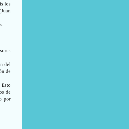
is los
(Juan
s.
esores
.
ón del
dón de
 Esto
os de
o por