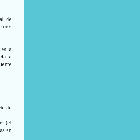
al de
: uno
 es la
oda la
uente
rte de
m (el
das en