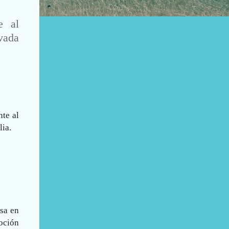
e al
ivada
nte al
lia.
sa en
oción