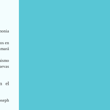
monia
ios en
amará
 mismo
uevas
n el
oseph