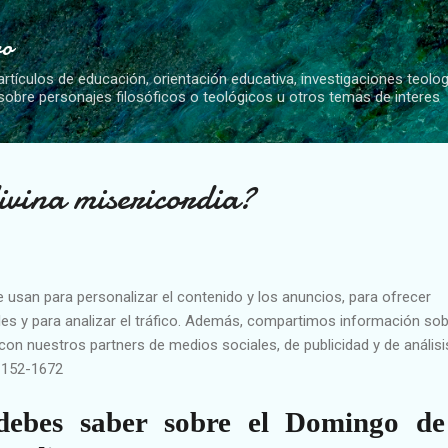
Ir al contenido principal
vo
artículos de educación, orientación educativa, investigaciones teolo
 sobre personajes filosóficos o teológicos u otros temas de interes
ivina misericordia?
e usan para personalizar el contenido y los anuncios, para ofrecer
es y para analizar el tráfico. Además, compartimos información sob
con nuestros partners de medios sociales, de publicidad y de análisi
1152-1672
debes saber sobre el Domingo de