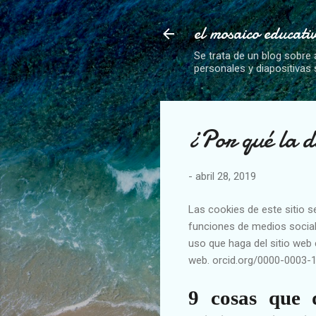
el mosaico educati
Se trata de un blog sobre 
personales y diapositivas
¿Por qué la d
-
abril 28, 2019
Las cookies de este sitio s
funciones de medios social
uso que haga del sitio web 
web. orcid.org/0000-0003-
9 cosas que 