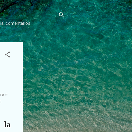
gía, comentarios
re el
s
 la