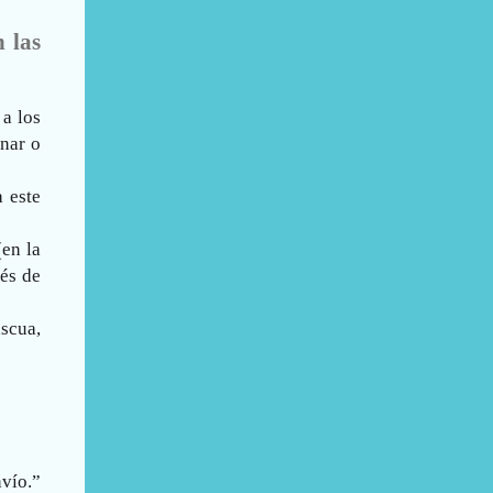
 las
a los
nar o
 este
(en la
ués de
ascua,
nvío.”