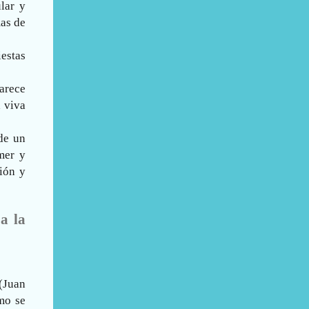
lar y
mas de
iestas
parece
a viva
de un
mer y
ión y
a la
 (Juan
mo se