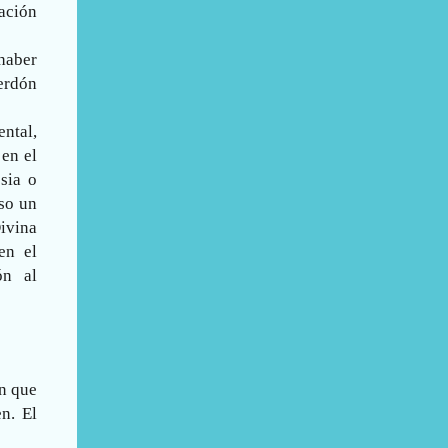
lación
haber
perdón
ntal,
 en el
sia o
uso un
ivina
en el
ón al
ón que
n. El