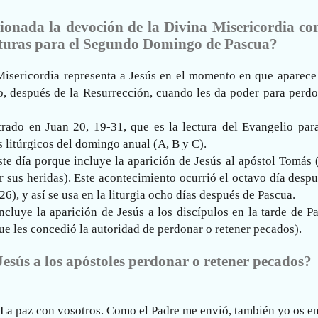
ionada la devoción de la Divina Misericordia con
rituras para el Segundo Domingo de Pascua?
isericordia representa a Jesús en el momento en que aparece 
o, después de la Resurrección, cuando les da poder para perdo
rado en Juan 20, 19-31, que es la lectura del Evangelio para
s litúrgicos del domingo anual (A, B y C).
ste día porque incluye la aparición de Jesús al apóstol Tomás 
ar sus heridas). Este acontecimiento ocurrió el octavo día desp
6), y así se usa en la liturgia ocho días después de Pascua.
cluye la aparición de Jesús a los discípulos en la tarde de P
ue les concedió la autoridad de perdonar o retener pecados).
esús a los apóstoles perdonar o retener pecados?
 “La paz con vosotros. Como el Padre me envió, también yo os e