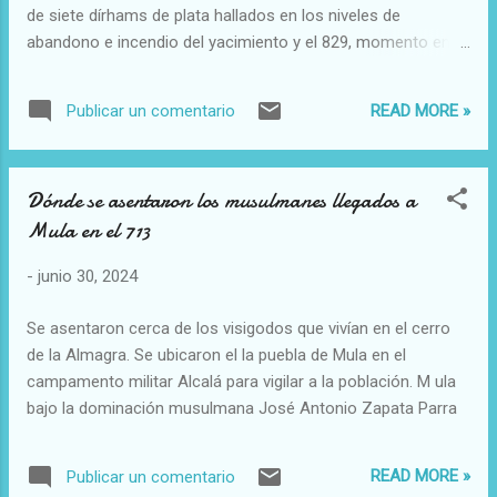
de siete dírhams de plata hallados en los niveles de
abandono e incendio del yacimiento y el 829, momento en el
que la zona era estable Las monedas, acuñadas en el último
año del gobierno de al-Hakam I, no llegaron a ser
READ MORE »
Publicar un comentario
fragmentadas por lo que se perdieron u ocultaron al poco
tiempo de su emisión.
Dónde se asentaron los musulmanes llegados a
Mula en el 713
-
junio 30, 2024
Se asentaron cerca de los visigodos que vivían en el cerro
de la Almagra. Se ubicaron el la puebla de Mula en el
campamento militar Alcalá para vigilar a la población. M ula
bajo la dominación musulmana José Antonio Zapata Parra
READ MORE »
Publicar un comentario