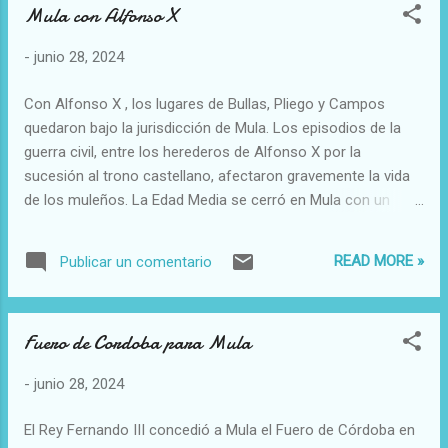
Mula con Alfonso X
musulmana que, en la Edad Media, vivía en el territorio
conquistado por los reinos cristianos peninsulares al Al-
-
junio 28, 2024
Ándalus. Por su parte, reciben el nombre de moriscos
aquellos musulmanes que se habían convertido al
Con Alfonso X , los lugares de Bullas, Pliego y Campos
cristianismo en la península, especialmente entre los siglos
quedaron bajo la jurisdicción de Mula. Los episodios de la
XV y XVII
guerra civil, entre los herederos de Alfonso X por la
sucesión al trono castellano, afectaron gravemente la vida
de los muleños. La Edad Media se cerró en Mula con un
hecho que será la causa de continuos conflictos
posteriores. En 1430, Juan II otorgaba el señorío de Mula a
READ MORE »
Publicar un comentario
Alonso Yáñez Fajardo, por sus servicios contra el Rey de
Aragón. Mula dejaba de ser villa de realengo y pasaba a
formar parte del Marquesado de los Vélez.
Fuero de Cordoba para Mula
-
junio 28, 2024
El Rey Fernando III concedió a Mula el Fuero de Córdoba en