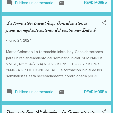
READ MORE »
Publicar un comentario
una tabla que mide 69 cm de alto y 57 cm de
ancho. San Juan sujeta con la mano
izquierda una filacteria con el texto siguiente:
La formación inicial hoy. Consideraciones
«ECCE AGNUS DEI QUI TOLLIT PE [ccatum
para un replanteamiento del seminario Initcal
mundi]», en referencia al sobrenombre
Cordero de Dios que el Evangelio de san
-
junio 24, 2024
Juan otorga a Jesús («He aquí el Cordero de
Dios, que quita el pecado del mundo»: 1, 29).
Mattia Colombo La formación inicial hoy. Consideraciones
para un replanteamiento del seminario Inicial SEMINARIOS
Vol. 70, N.º 234 (2024) 61-82 - ISSN: 1131-6667 / ISSN-e
2660-9487 / CC BY-NC-ND 4.0 La formación inicial de los
seminaristas está necesariamente condicionada por el
contexto sociocultural en el que se desarrolla. Y el contexto
actual está marcado por tres cuestiones decididamente
READ MORE »
Publicar un comentario
amplias y complejas, que animan el debate eclesial y están
estrechamente vinculadas al problema de la eficacia de la
formación inicial: el modo típicamente juvenil de vivir la
Poema de Sor Mª Ángeles. La Campanica de
religiosidad; el necesario discernimiento sobre la forma del