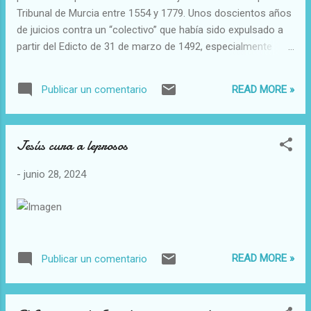
Tribunal de Murcia entre 1554 y 1779. Unos doscientos años
de juicios contra un “colectivo” que había sido expulsado a
partir del Edicto de 31 de marzo de 1492, especialmente
desde el puerto de Cartagena, para los 800 judíos
murcianos, unas 150 familias de la judería de la capital,
READ MORE »
Publicar un comentario
embarcadas, en barcos genoveses, el lunes 16 de abril de
1492 TORRES FONTES, J. 1993, La judería murciana en la
época de los Reyes Católicos Espacio, Tiempo y Forma,
Jesús cura a leprosos
Serie III, Historia Medieval, t. 6 págs. 177-228
-
junio 28, 2024
READ MORE »
Publicar un comentario