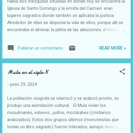
Había dos mezquitas situadas en donde hoy se encuentra la
la investigación teológica y los principales temas que se
Iglesia de Santo Domingo y la ermita del Carmen. eran
investigan en teología en América Latina, desde la gener...
lugares sagrados donde también se aplicaba la justicia.
Alrededor de ellas se disponía la vida de ellos, porque allí se
encontraba el alminar, la pileta de las abluciones, el muro
orientado a la meca, la sal de oración... Dentro de la
mezquita no se celebraban funerales, pero si en las puertas.
READ MORE »
Publicar un comentario
En la mezquita se participaba en el mensaje religioso los
viernes y las fiesta, y se hacía arengas contras los infieles,
proclamas, etc
Mula en el siglo X
-
junio 29, 2024
La población visigoda se islamizó y se arabizó pronto, se
produjo una asimilación cultural. El Mula vivían los
musulmanes, eslavos , judíos, mozárabes (cristianos
arabizados). Estos dos grupos últimos (monoteístas que
tenían un libro sagrado) fueron tolerados, aunque tuvieron