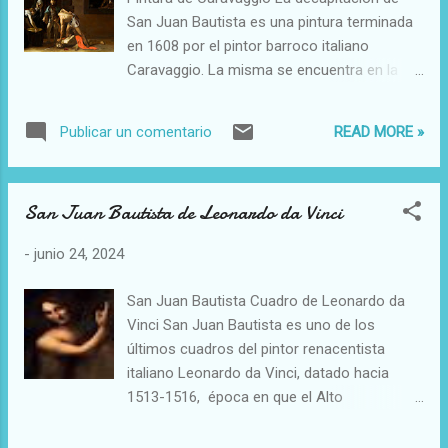
Papiros de Bodmer, un conjunto de textos
San Juan Bautista es una pintura terminada
descubiertos en 1947 que incluían textos
en 1608 por el pintor barroco italiano
bíblicos, escritos cristianos y algunos textos
Caravaggio. La misma se encuentra en la
literarios no cristianos. También se les
Concatedral de San Juan de La Valeta,
conoce como "los documentos de Dishna"
Malta. Esta pintura es la más importante que
debido a su descubrimiento en Dishna,
READ MORE »
Publicar un comentario
Caravaggio haya realizado en Malta y
Egipto. "Su descubrimiento revolucionó la
muchos la consideran su obra maestra.
comprensión de la historia de los primeros
Artista: Caravaggio Fecha de creación: 1608
escritos cristianos, ya que s...
San Juan Bautista de Leonardo da Vinci
Género: Arte cristiano Ubicación: La Valeta
-
junio 24, 2024
San Juan Bautista Cuadro de Leonardo da
Vinci San Juan Bautista es uno de los
últimos cuadros del pintor renacentista
italiano Leonardo da Vinci, datado hacia
1513-1516, ​ época en que el Alto
Renacimiento estaba metamorfoseándose
en el Manierismo. Está pintado al óleo sobre