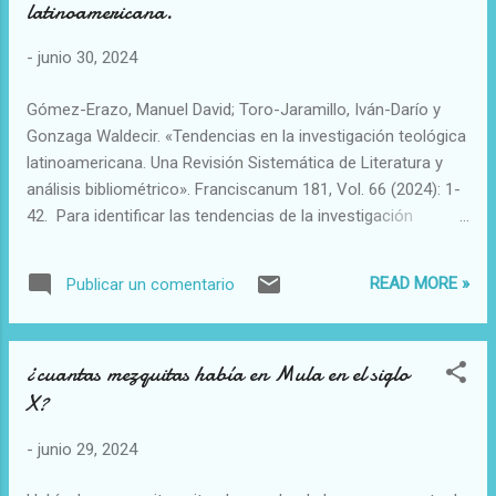
latinoamericana.
-
junio 30, 2024
Gómez-Erazo, Manuel David; Toro-Jaramillo, Iván-Darío y
Gonzaga Waldecir. «Tendencias en la investigación teológica
latinoamericana. Una Revisión Sistemática de Literatura y
análisis bibliométrico». Franciscanum 181, Vol. 66 (2024): 1-
42. Para identificar las tendencias de la investigación
teológica latinoamericana se hace una Revisión Sistemática
de Literatura, sobre 494 artículos de siete revistas
READ MORE »
Publicar un comentario
teológicas de alto impacto en este continente, teniendo
presente como marco teórico las definiciones de la teología
latinoamericana, de la liberación y del pueblo, en el contexto
¿cuantas mezquitas había en Mula en el siglo
actual de la Iglesia católica, a propósito de los desafíos para
X?
una teología en contexto y en salida. Con una metodología
mixta, se miden varias dimensiones de las publicaciones
-
junio 29, 2024
como, por ejemplo, las universidades de mayor producción,
la procedencia de los investigadores, el lugar de la mujer en