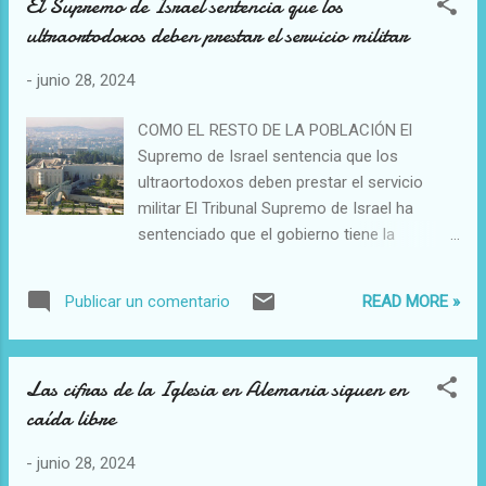
El Supremo de Israel sentencia que los
ultraortodoxos deben prestar el servicio militar
-
junio 28, 2024
COMO EL RESTO DE LA POBLACIÓN El
Supremo de Israel sentencia que los
ultraortodoxos deben prestar el servicio
militar El Tribunal Supremo de Israel ha
sentenciado que el gobierno tiene la
obligación de alistar a los ultraortodoxos
hasta ahora exentos de un servicio militar
READ MORE »
Publicar un comentario
que cumple obligatoriamente el resto de
judíos del país. La sentencia, que recibió el
voto a favor de los 9 magistrados del
Las cifras de la Iglesia en Alemania siguen en
tribunal, decreta igualmente que el estado no
caída libre
debe financiar los seminarios religiosos -
yeshivot- en los que estudian. Los
-
junio 28, 2024
ultraortodoxos ya han dicho que no piensan