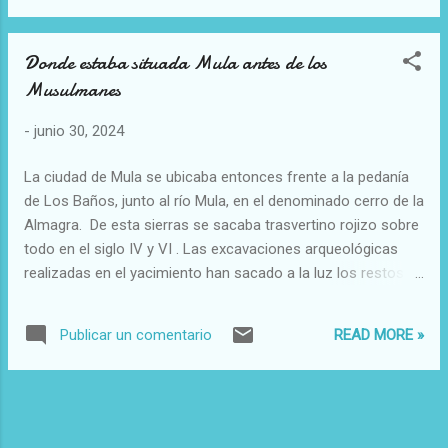
Donde estaba situada Mula antes de los
Musulmanes
-
junio 30, 2024
La ciudad de Mula se ubicaba entonces frente a la pedanía
de Los Baños, junto al río Mula, en el denominado cerro de la
Almagra. De esta sierras se sacaba trasvertino rojizo sobre
todo en el siglo IV y VI . Las excavaciones arqueológicas
realizadas en el yacimiento han sacado a la luz los restos de
una gran muralla, una basílica y una necrópolis visigoda.
Según las últimas investigaciones, esta ciudad sería la que
READ MORE »
Publicar un comentario
encontraron los conquistadores a comienzos del siglo VIII
tras la firma del Pacto de Tudmir en el año 713. Mula bajo la
dominación musulmana José Antonio Zapata Parra