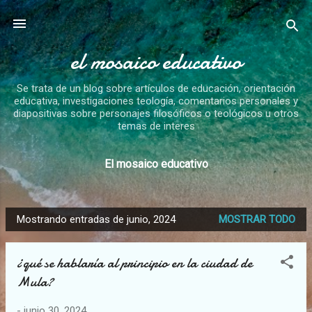
Ir al contenido principal
el mosaico educativo
Se trata de un blog sobre artículos de educación, orientación
educativa, investigaciones teología, comentarios personales y
diapositivas sobre personajes filosóficos o teológicos u otros
temas de interes
El mosaico educativo
Mostrando entradas de junio, 2024
MOSTRAR TODO
E
n
¿qué se hablaría al principio en la ciudad de
t
Mula?
r
a
-
junio 30, 2024