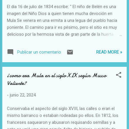
El dia 16 de julio de 1834 escribe: " El niño de Belén es una
imagen del Niño Dios a quien tienen mucha devoción en
Mula Se venera en una ermita a una legua del pueblo hacia
poniente. El camino para ir es pésimo, pero el sitio es muy
delicioso por la hermosa vista de gran parte de la huerta.
Junto a la ermita hay una hospederia donde se albergan los
que van a visitarle Santuario"
READ MORE »
Publicar un comentario
¿como era Mula en el siglo XIX según Musso
Valiente?
-
junio 22, 2024
Conservaba el aspecto del siglo XVIII, las calles o eran el
mismo barranco o estaban rodeadas po ellos. En 1812, los
franceses saquearon y abusaron requisando semillas y a