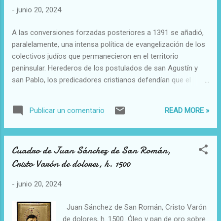
siguiendo las intuiciones de Rahner y von Balthasar, el lugar
-
junio 20, 2024
de reflexión teológica, de donde deberían partir su
sistematización y todo tipo de especulación en la materia es
A las conversiones forzadas posteriores a 1391 se añadió,
este: la experiencia de Dios relacional y comunitaria, la
paralelamente, una intensa política de evangelización de los
mística del nosotros. La mirada teológica de la realidad, el
colectivos judíos que permanecieron en el territorio
paradigma desde el cuál se podrían buscar las respuestas a
peninsular. Herederos de los postulados de san Agustín y
la cultura y a los desafíos sociop...
san Pablo, los predicadores cristianos defendían que el
pueblo judío podría ser salvado si asumía su error y
participaba de una conversión universal que uniría a viejos y
READ MORE »
Publicar un comentario
nuevos cristianos. Esta labor de persuasión catequética se
desarrolló al tiempo que se promulgaban nuevas medidas
discriminatorias, como las Leyes de Ayllón (1412), que
Cuadro de Juan Sánchez de San Román,
aumentaron la presión sobre los judíos. Los hechos señalan
Cristo Varón de dolores, h. 1500
que el proselitismo y el recurso a la predicación siempre
fueron acompañados por las amenazas y las medidas
-
junio 20, 2024
segregadoras.
Juan Sánchez de San Román, Cristo Varón
de dolores, h. 1500 Óleo y pan de oro sobre