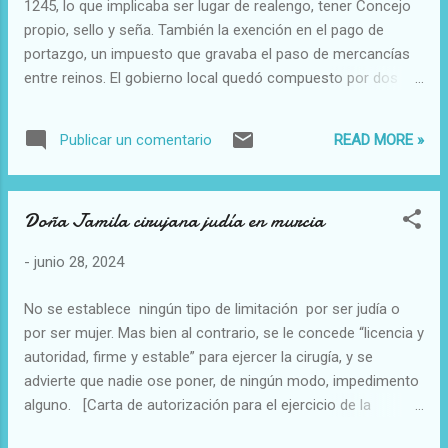
1245, lo que implicaba ser lugar de realengo, tener Concejo
propio, sello y seña. También la exención en el pago de
portazgo, un impuesto que gravaba el paso de mercancías
entre reinos. El gobierno local quedó compuesto por dos
alcaldes, seis regidores, dos jurados y un alguacil mayor. Por
último, el marco jurídico facilitó a los pobladores una vida
READ MORE »
Publicar un comentario
organizada, en unas tierras fronterizas extremadamente
conflictivas.
Doña Jamila cirujana judía en murcia
-
junio 28, 2024
No se establece ningún tipo de limitación por ser judía o
por ser mujer. Mas bien al contrario, se le concede “licencia y
autoridad, firme y estable” para ejercer la cirugía, y se
advierte que nadie ose poner, de ningún modo, impedimento
alguno. [Carta de autorización para el ejercicio de la
cirujana doña Jamila]. Archivo Municipal de Murcia, Actas