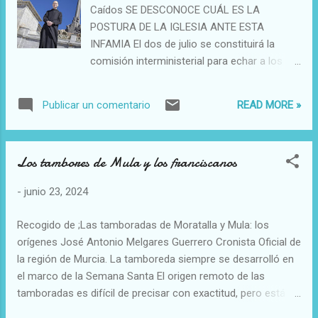
Caídos SE DESCONOCE CUÁL ES LA
POSTURA DE LA IGLESIA ANTE ESTA
INFAMIA El dos de julio se constituirá la
comisión interministerial para echar a los
benedictinos del Valle de los Caídos El
ministro de Política Territorial y Memoria
READ MORE »
Publicar un comentario
Democrática, Ángel Víctor Torres anunció
ayer que el próximo dos de julio se
constituirá la comisión interministerial que
Los tambores de Mula y los franciscanos
ordenará a los benedictinos presentes en el
Valle de los Caídos que abandonen las
-
junio 23, 2024
instalaciones.
Recogido de ;Las tamboradas de Moratalla y Mula: los
orígenes José Antonio Melgares Guerrero Cronista Oficial de
la región de Murcia. La tamboreda siempre se desarrolló en
el marco de la Semana Santa El origen remoto de las
tamboradas es difícil de precisar con exactitud, pero está
vinculado al desarrollo de las cofradías de penitencia que