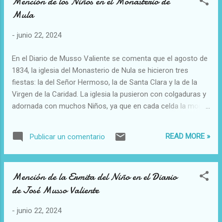
Mención de los Niños en el Monasterio de
Mula
-
junio 22, 2024
En el Diario de Musso Valiente se comenta que el agosto de
1834, la iglesia del Monasterio de Nula se hicieron tres
fiestas: la del Señor Hermoso, la de Santa Clara y la de la
Virgen de la Caridad. La iglesia la pusieron con colgaduras y
adornada con muchos Niños, ya que en cada celda la monja
tenía su propio Niño. El día 16 se hizo una procesión por el
convento y se vuelve a mencionar la cantidad de Niños, así
READ MORE »
Publicar un comentario
como de otras imágenes y reliquias. Se relata algunas
imágenes, algunos cuadros y la tinaja donde se conserva el
aceite.
Mención de la Ermita del Niño en el Diario
de José Musso Valiente
-
junio 22, 2024