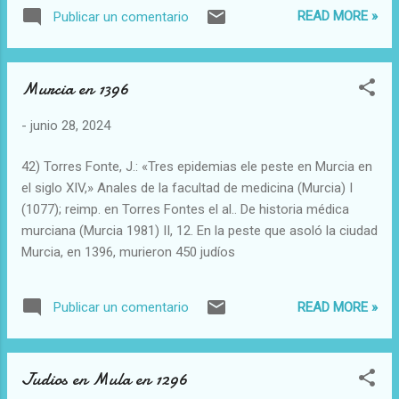
Capitulares de 1371, fols. 38v--39v. Reproducido en TORRES
READ MORE »
Publicar un comentario
FONTES, J: Tres epidemias de peste en Murcia en el siglo
XIV (1348-49, 1379-80,1395-96). Anales de la Universidad de
Murcia – Facultad de Medicina. 1977. Apéndice Documental
Murcia en 1396
V Torres Fontes, J. (1973). Los médicos murcianos en el
siglo XV. Miscelánea Medieval Murciana 1973; 1: 204–267
-
junio 28, 2024
García Ballester L. La búsqueda de la salud. Sanadores y
enfermos en la España medieval. Barcelona: Península; 2001.
42) Torres Fonte, J.: «Tres epidemias ele peste en Murcia en
el siglo XIV,» Anales de la facultad de medicina (Murcia) I
(1077); reimp. en Torres Fontes el al.. De historia médica
murciana (Murcia 1981) II, 12. En la peste que asoló la ciudad
Murcia, en 1396, murieron 450 judíos
READ MORE »
Publicar un comentario
Judios en Mula en 1296