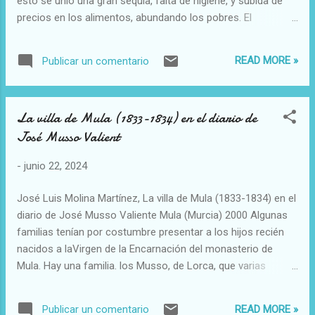
esto se unió una gran sequía, falta de higiene, y subida de
precios en los alimentos, abundando los pobres. El
Monasterio de la Encarnación pasó por estás vicisitudes y
además por las propuestas liberales de para la eliminación
READ MORE »
Publicar un comentario
de órdenes religiosas, consideradas como inútiles. la
mentalidad del pueblo y de las monjas del Ministerio eran las
del siglo anterior,.
La villa de Mula (1833-1834) en el diario de
José Musso Valient
-
junio 22, 2024
José Luis Molina Martínez, La villa de Mula (1833-1834) en el
diario de José Musso Valiente Mula (Murcia) 2000 Algunas
familias tenían por costumbre presentar a los hijos recién
nacidos a laVirgen de la Encarnación del monasterio de
Mula. Hay una familia. los Musso, de Lorca, que varias
generaciones cumplieron con esta costumbre y estos
fueron protectores con limosnas y sobre todo con visitas,
READ MORE »
Publicar un comentario