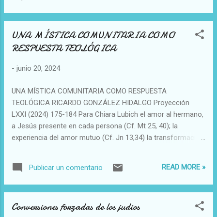
cartas, y estancias en el monasterio. Musso valiente siguió
en esta tradición
UNA MÍSTICA COMUNITARIA COMO
RESPUESTA TEOLÓGICA
-
junio 20, 2024
UNA MÍSTICA COMUNITARIA COMO RESPUESTA
TEOLÓGICA RICARDO GONZÁLEZ HIDALGO Proyección
LXXI (2024) 175-184 Para Chiara Lubich el amor al hermano,
a Jesús presente en cada persona (Cf. Mt 25, 40); la
experiencia del amor mutuo (Cf. Jn 13,34) la transformación
de todo dolor en amor por el abrazo a Jesús abandonado y
crucificado (Cf. Mc 15,34) y la experiencia de la presencia de
READ MORE »
Publicar un comentario
Jesús en medio de la comunidad, reunida en su nombre (Cf.
Mt 18,20), son “la” experiencia de Dios por excelencia. De
hecho, los efectos de dichas vivencias: luz, paz, alegría y
Conversiones forzadas de los judios
amor, son comunes a toda realidad mística. Entonces,