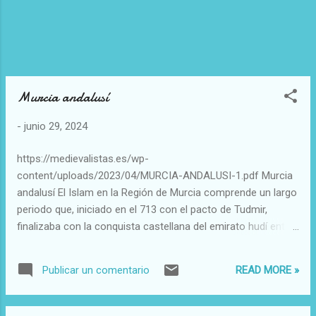
Murcia andalusí
-
junio 29, 2024
https://medievalistas.es/wp-
content/uploads/2023/04/MURCIA-ANDALUSI-1.pdf Murcia
andalusí El Islam en la Región de Murcia comprende un largo
periodo que, iniciado en el 713 con el pacto de Tudmir,
finalizaba con la conquista castellana del emirato hudí entre
1243–45. Hay que precisar que desde la conquista
castellana a mediados del siglo XIII, la presencia andalusí se
READ MORE »
Publicar un comentario
mantuvo en nuestra región por las microsociedades
musulmanas (mudéjares y moriscas) que vivieron en ella
hasta el siglo XVII . Se llama mudéjares a la población