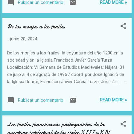
READ MORE »
Publicar un comentario
redirigieron hacia los cristianos nuevos, es decir, hacia los
conversos y sus descendientes. En esta situación, única en
toda Europa, las imágenes fueron un medio activo y
De los monjes a los frailes
poderoso para expresar deseos e inquietudes de muy
diversa índole. Por un lado, los cristianos favorables a la
-
junio 20, 2024
evangelización las utilizaron para transmitir la necesidad de
la conversión a todos aquellos que permanecían fieles a la
De los monjes a los frailes la coyuntura del año 1200 en la
Ley de Moisés. Por el otro, el creciente clima de
sociedad y en la Iglesia Francisco Javier García Turza
desconfianza impulsó a muchos conversos a encargar
Localización: VI Semana de Estudios Medievales: Nájera, 31
imágenes religiosas para despejar las sospechas de
de julio al 4 de agosto de 1995 / coord. por José Ignacio de
judaizar. En un caso u otro, las imágenes estuvieron e...
la Iglesia Duarte, Francisco Javier García Turza, José Ángel
García de Cortázar, 1996, ISBN 84-89362-11-4, págs. 13-28
READ MORE »
Publicar un comentario
Los frailes franciscanos protagonistas de la
aventura intelectual de los siglos XIII y XIV