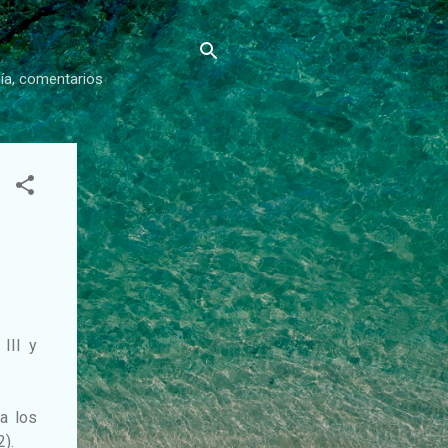
gía, comentarios
 III y
a los
2).