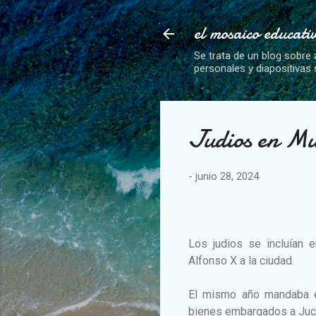
el mosaico educati
Se trata de un blog sobre 
personales y diapositivas
Judios en Mu
-
junio 28, 2024
Los judios se incluían 
Alfonso X a la ciudad.
El mismo año mandaba e
bienes embargados a Jucef