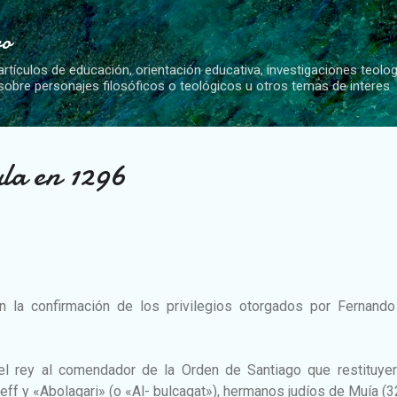
Ir al contenido principal
vo
artículos de educación, orientación educativa, investigaciones teolo
 sobre personajes filosóficos o teológicos u otros temas de interes
la en 1296
en la confirmación de los privilegios otorgados por Fernando
l rey al comendador de la Orden de Santiago que restituyer
f y «Abolagari» (o «Al- bulcagat»), hermanos judíos de Muía (3