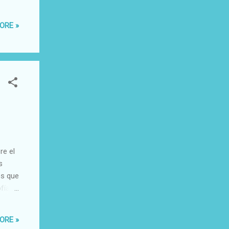
an
de
ORE »
por
re el
s
os que
fía
por
 ha
ORE »
o a