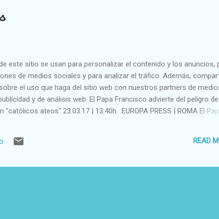
s
e este sitio se usan para personalizar el contenido y los anuncios, 
iones de medios sociales y para analizar el tráfico. Además, compa
sobre el uso que haga del sitio web con nuestros partners de medio
publicidad y de análisis web. El Papa Francisco advierte del peligro de
en "católicos ateos" 23.03.17 | 13:40h. EUROPA PRESS | ROMA El Pa
 advertido este jueves 23 de marzo durante su misa matutina en la 
a, del peligro de convertirse en "católicos ateos" cuando los creye
READ M
io
sordos" ante la Palabra de Dios o cuando se les endurece el corazón.
osas --no escuchar la Palabra de Dios y el corazón endurecido, cer
 hacen perder la fidelidad. Dice la primera lectura: 'La fidelidad ha
', y nos convertimos en católicos infieles, paganos o peor aún, cató