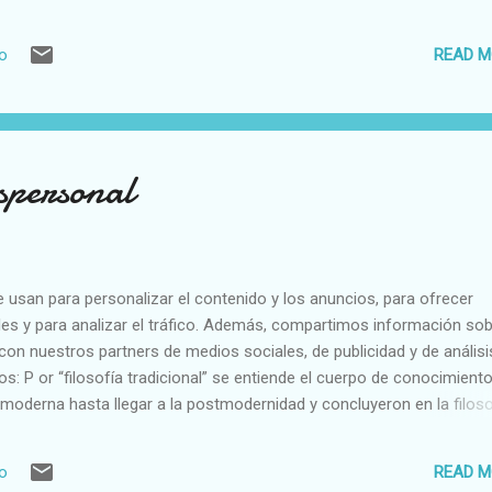
opia mente (bebés que todavía no tienen una Teoría de la mente ni h
 nivel personal: que se alcanza cuando el individuo toma conciencia 
READ M
io
a, diferente a otras. El nivel transpersonal: el nivel que se alcanza 
ual, y que consiste en transcender la identificación con el cuerpo y la
l de consciencia social, ecológica y espiritual, mayor.
nspersonal
e usan para personalizar el contenido y los anuncios, para ofrecer
es y para analizar el tráfico. Además, compartimos información sob
con nuestros partners de medios sociales, de publicidad y de análisi
s: P or “filosofía tradicional” se entiende el cuerpo de conocimient
ía moderna hasta llegar a la postmodernidad y concluyeron en la filoso
sición historicista a la re ciente filosofía transpersonal iniciada 
 tradicional” ha desembocado en el pensamiento único neoliberal que
READ M
io
dad colectiva expresada en las democracias occidentales, sometiend