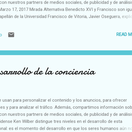
con nuestros partners de medios sociales, de publicidad y de análisi
Marzo 17, 2017 Mirada Alternativa Benedicto XVI y Francisco son igu
apellán de la Universidad Francisco de Vitoria, Javier Oseguera, expli
n distintos como parece. El Concilio Vaticano II ha supuesto un 
En cierto modo, ha sido la “hoja de ruta” con la que los Papas han
READ M
io
s exigencias de cada época, sin perder, por eso, el mensaje original.
uan Pablo II, Benedicto XVI y, ahora, Francisco han ayudado “en algú
do en parte de su “fortaleza” o “carisma”. Oseguera: “Parece que no .
sarrollo de la conciencia
e usan para personalizar el contenido y los anuncios, para ofrecer
es y para analizar el tráfico. Además, compartimos información sob
con nuestros partners de medios sociales, de publicidad y de análisi
dense Ken Wilber distingue tres niveles en el desarrollo de esta
rsonal: es el momento del desarrollo en que los seres humanos aún n