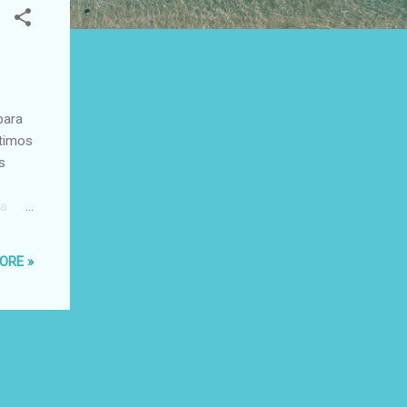
para
rtimos
s
pa
Casa
ntes
ORE »
rado
licos