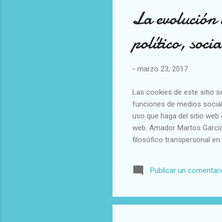
La evolución 
político, soci
-
marzo 23, 2017
Las cookies de este sitio s
funciones de medios social
uso que haga del sitio web 
web. Amador Martos García: 
filosófico transpersonal en
histórica individual surgid
en este siglo XXI en un dep
Publicar un comentar
tesis de Marx, está socava
con los recursos naturales
ecológica. La filosofía tradi