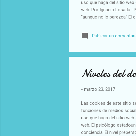
uso que haga del sitio web 
web. Por Ignacio Losada - 
“aunque no lo parezca” El c
cómo ambos Papas no son ta
y un después en la Iglesia. 
Publicar un comentar
adaptado la Institución a la
cual con su personalidad, J
aspecto” que se ha converti
Niveles del de
-
marzo 23, 2017
Las cookies de este sitio s
funciones de medios social
uso que haga del sitio web 
web. El psicólogo estadouni
conciencia: El nivel prepe