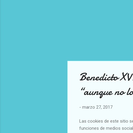
Benedicto XVI
“aunque no l
-
marzo 27, 2017
Las cookies de este sitio s
funciones de medios social