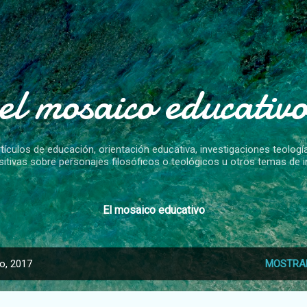
Ir al contenido principal
el mosaico educativ
rtículos de educación, orientación educativa, investigaciones teolog
sitivas sobre personajes filosóficos o teológicos u otros temas de i
El mosaico educativo
o, 2017
MOSTRA