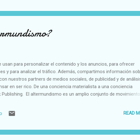
rtos, 2012). Del mismo modo que la filosofía escolástica supeditó l
smo neoliberal ha sometido la razón al servicio de la fe ciega en los
termundismo?
e usan para personalizar el contenido y los anuncios, para ofrecer
es y para analizar el tráfico. Además, compartimos información sob
con nuestros partners de medios sociales, de publicidad y de análisi
nsar en ser rico. De una conciencia materialista a una conciencia
k Publishing. El altermundismo es un amplio conjunto de movimient
tas provenientes de distintas corrientes políticas, que a finales del 
ca social al denominado pensamiento único neoliberal y a la globaliz
READ M
io
proceso de beneficiar a las grandes multinacionales y países más ric
n del trabajo y consolidando un modelo de desarrollo económico inj
 capac...