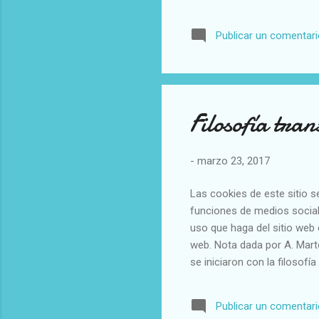
tienen conciencia de su pr
forjado su personalidad) El
Publicar un comentar
que es una persona que piens
medio del desarrollo espirit
mente, para alcanzar un nive
Filosofía tra
-
marzo 23, 2017
Las cookies de este sitio s
funciones de medios social
uso que haga del sitio web 
web. Nota dada por A. Marto
se iniciaron con la filosof
contemporánea como contrapo
Ken Wilber. Esta “filosofía
Publicar un comentar
secuestrado a la racionali