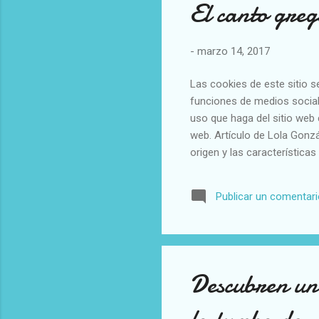
El canto gre
-
marzo 14, 2017
Las cookies de este sitio s
funciones de medios social
uso que haga del sitio web 
web. Artículo de Lola Gonzál
origen y las característica
comunidades benedictinas. E
canto colectivo que poseía u
Publicar un comentar
perdurar a lo largo de los s
en su libro Historia sencilla
capacidad de penetrar en el 
Descubren un 