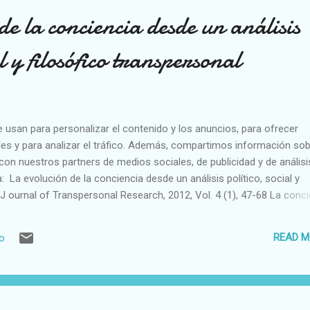
de la conciencia desde un análisis
al y filosófico transpersonal
e usan para personalizar el contenido y los anuncios, para ofrecer
es y para analizar el tráfico. Además, compartimos información sob
con nuestros partners de medios sociales, de publicidad y de análisi
La evolución de la conciencia desde un análisis político, social y
 J ournal of Transpersonal Research, 2012, Vol. 4 (1), 47-68 La conc
a del primer renacimiento humanístico de los siglos XV y XVI, ha deve
redador neoliberalismo . Esta última versión del capitalismo, siguiend
READ M
io
ndo su propio final pues está acabando con el valor del trabajo hum
 generando, consecuentemente, una profunda crisis humanitaria y
cional mediante Kant, produjo la diferenciación del “yo”, el “...