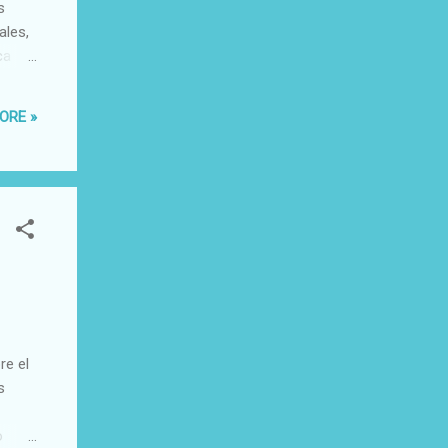
s
ales,
ca
antes
ORE »
 Cada
n
..
re el
s
o