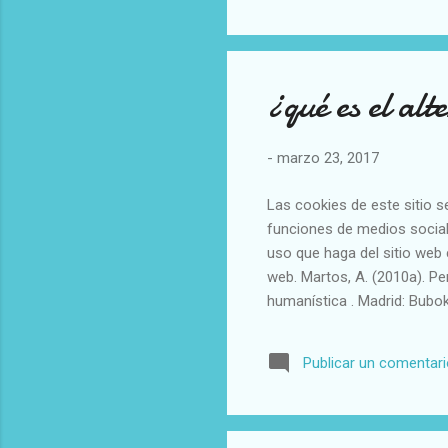
éstas a una plutocracia (Ma
razón a la fe, el economici
mercados. ...
¿qué es el al
-
marzo 23, 2017
Las cookies de este sitio s
funciones de medios social
uso que haga del sitio web 
web. Martos, A. (2010a). Pe
humanística . Madrid: Bubo
sociales formado por activis
XX convergieron en la críti
Publicar un comentar
capitalista. Acusan a este 
acentuando la precarizació
insostenible, y socavando la