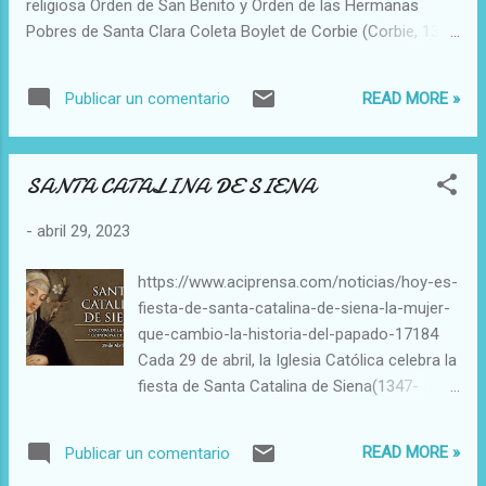
religiosa Orden de San Benito y Orden de las Hermanas
san Miguel, a santa Catalina y a santa
Pobres de Santa Clara Coleta Boylet de Corbie (Corbie, 13
Margarita, y declaró que sus voces la
de enero de 1381 - Gante, 6 de marzo de 1447) fue una
exhortaban a llevar una vida devota y
religiosa clarisa francesa, reformadora de la orden de Santa
piadosa. Unos años más tarde, se sintió
READ MORE »
Publicar un comentario
Clara, que restablecía el rigor de la regla primitiva. Es
llamada por Dios a una misión que no
considerada santa por la Iglesia católicay su memoria
parecía al alcance de una campesina
litúrgica se celebra el 6 de marzo.
analfabeta: dirigir el ejército francés, coronar
SANTA CATALINA DE SIENA
como r...
-
abril 29, 2023
https://www.aciprensa.com/noticias/hoy-es-
fiesta-de-santa-catalina-de-siena-la-mujer-
que-cambio-la-historia-del-papado-17184
Cada 29 de abril, la Iglesia Católica celebra la
fiesta de Santa Catalina de Siena(1347-
1380), mística y Doctora de la Iglesia.
Catalina fue una mujer poseedora de una
READ MORE »
Publicar un comentario
sencillez única, que supo combinar muy bien