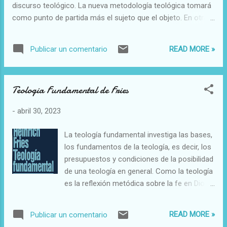
discurso teológico. La nueva metodología teológica tomará
como punto de partida más el sujeto que el objeto. En otras
palabras, la nueva teología es un discurso hecho al hombre,
sobre el hombre y a medida del hombre, es decir, según su
READ MORE »
Publicar un comentario
mentalidad, su lenguaje, a la luz de la revelación divina. En
este sentido se dice que en teología se ha dado un giro
antropológico. 2. Sensibilidad por la historia En segundo
Teologia Fundamental de Fries
lugar, la nueva teología se caracteriza por su atención a otra
categoría típica de la modernidad: la historia. la fe serefleja
-
abril 30, 2023
en una acción determinada. 3. Un Dios creíble, en relación
con las expectativas del hombre. En tercer lugar, la nueva
La teología fundamental investiga las bases,
teología se caracteriza por el ideal de un “hablar creíble de
los fundamentos de la teología, es decir, los
Dios” que tenga en cuenta las inquietudes, las necesidades y
presupuestos y condiciones de la posibilidad
la mentalidad del hombre contemporáneo —tal como se
de una teología en general. Como la teología
expresan ...
es la reflexión metódica sobre la fe en Dios
que se ha revelado en Jesucristo, cuya
palabra y obra permanecen vivientes en la
READ MORE »
Publicar un comentario
Iglesia, afectan a los fundamentos de la