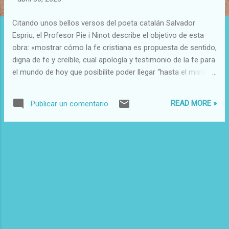
d
a
Citando unos bellos versos del poeta catalán Salvador
s
Espriu, el Profesor Pie i Ninot describe el objetivo de esta
obra: «mostrar cómo la fe cristiana es propuesta de sentido,
digna de fe y creíble, cual apología y testimonio de la fe para
el mundo de hoy que posibilite poder llegar “hasta el misterio
del umbral” del Dios manifiesto en Jesucristo y vivido en la
Iglesia» Salvador PIÉ-NINOT, Teología fundamental, Madrid:
READ MORE »
Publicar un comentario
BAC (Colección Sapientia Fidei». Serie de Manuales de
Teología), 2016,