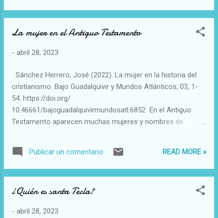
La mujer en el Antiguo Testamento
-
abril 28, 2023
Sánchez Herrero, José (2022). La mujer en la historia del
cristianismo. Bajo Guadalquivir y Mundos Atlánticos, 03, 1-
54. https://doi.org/
10.46661/bajoguadalquivirmundosatl.6852 En el Antiguo
Testamento aparecen muchas mujeres y nombres de
mujeres. Hemos presentado la historia de 26 mujeres,
veintitrés reales y tres ficticias que pensamos representan
READ MORE »
Publicar un comentario
los diferentes tipos de mujeres. En el comienzo está Eva,
quien indujo a Adán a comer del árbol del bien y del mal y ser
como dioses y ambos pecaron de soberbia. Existe un papel
¿Quién es santa Tecla?
predominante: la mujer esposa legítima y madre como lo
fueron Sara, Rebeca, Lía, Séfora y Tamar, o cuarta esposa
-
abril 28, 2023
como Raquel, o el de esclava o sierva convertidas en