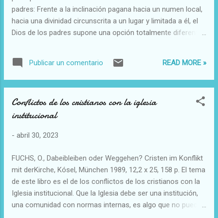
padres: Frente a la inclinación pagana hacia un numen local,
hacia una divinidad circunscrita a un lugar y limitada a él, el
Dios de los padres supone una opción totalmente diferente.
No es el Dios de un lugar, sino un Dios de personas. […] Al
decidirse los padres de Israel por El, hicieron una opción de
READ MORE »
Publicar un comentario
capital importancia, pues se decidieron por el numen
personale y no por el numen locale, por el Dios personal
ávido de relaciones personales, por el Dios que se sitúa en el
Conflictos de los cristianos con la iglesia
plano del yo-tú y en él se concibe, no por el Dios vinculado
institucional
sobre todo a un lugar sagrado.
-
abril 30, 2023
FUCHS, O., Dabeibleiben oder Weggehen? Cristen im Konflikt
mit derKirche, Kósel, München 1989, 12,2 x 25, 158 p. El tema
de este libro es el de los conflictos de los cristianos con la
Iglesia institucional. Que la Iglesia debe ser una institución,
una comunidad con normas internas, es algo que no puede
discu­ tirse. La Iglesia es siempre una comunidad, y ésta sólo