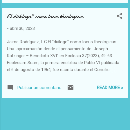
teología las cuestiones referentes a la fe y a
su correlato la revelación, así como a la
El diiálogo” como locus theologicus
mediación y tradición de la fe por la Iglesia.
Estos fundamentos no son a su vez una
-
abril 30, 2023
especie de ventaja que se conceda a la fe
por representar una forma de conocimiento
Jaime Rodríguez, L.C.El “diálogo” como locus theologicus.
más débil, sino que son ellos mismos objeto
Una aproximación desde el pensamiento de Joseph
de conocimiento humano y de comprensión
Ratzinger – Benedicto XVI" en Ecclesia 37(2023), 49-63
racional. En la teología fundamental se trata,
Ecclesiam Suam, la primera encíclica de Pablo VI publicada
por tanto, de demostrar la credibilidad de la
el 6 de agosto de 1964, fue escrita durante el Concilio
fe, para que el cristiano esté en condiciones
Vaticano II y acabaría convirtiéndose en el texto
de responder a cualquiera que le pida razón
programático del pontificado del Pablo VI. Su deseo era
de su esperanza, como se dice en un texto
READ MORE »
Publicar un comentario
abrir a la Iglesia al diálogo con el mundo sin renunciar a la
clásico del Nuevo Testamento (lPe 3,15).
propia identidad. La vida y obra de Joseph Ratzinger –
Los fundamentos de la credibilidad crean lo...
Benedicto XVI se entienden adecuadamente desde la noción
diálogo desarrollada en Ecclesiam Suam, tanto que es
posible resumirla sintéticamente como «la unión de la
verdad con la caridad, de la inteligencia con el amor».( Pablo