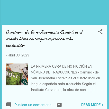
Camino» de San Josemaría Escrivá es el
cuarto libro en lengua española más
traducido
-
abril 30, 2023
LA PRIMERA OBRA DE NO FICCIÓN EN
NÚMERO DE TRADUCCIONES «Camino» de
San Josemaría Escrivá es el cuarto libro en
lengua española más traducido Según el
Instituto Cervantes, la obra de san
Josemaría Escrivá se codea con «Don
Quijote de la Mancha» de Miguel de
READ MORE »
Publicar un comentario
Cervantes y las novelas de Gabriel García