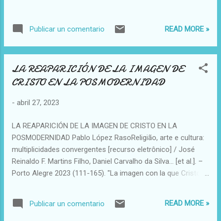
READ MORE »
Publicar un comentario
LA REAPARICIÓN DE LA IMAGEN DE
CRISTO EN LA POSMODERNIDAD
-
abril 27, 2023
LA REAPARICIÓN DE LA IMAGEN DE CRISTO EN LA
POSMODERNIDAD Pablo López RasoReligião, arte e cultura:
multiplicidades convergentes [recurso eletrônico] / José
Reinaldo F. Martins Filho, Daniel Carvalho da Silva... [et al.]. –
Porto Alegre 2023 (111-165). "La imagen con la que Cristo
reaparece en el arte a partir de la posmodernidad coincide
esencialmente con la del Cristo sacrificial, vulnerable y
READ MORE »
Publicar un comentario
desamparado, representado tradicionalmente por el
cristianismo bajo la advocación del Ecce Homo. Es un Jesús