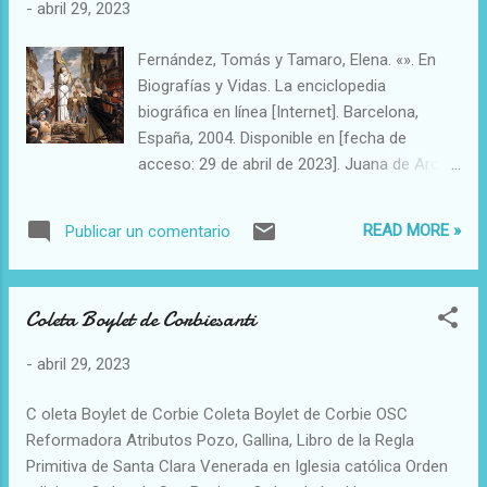
-
abril 29, 2023
dominico del Corpus Domini, en su ciudad
natal. En 1453, se trasladó a la ciudad de
Fernández, Tomás y Tamaro, Elena. «». En
Bolonia, donde fundó el convento clariano
Biografías y Vidas. La enciclopedia
del Corpus Domini, del que fue abadesa
biográfica en línea [Internet]. Barcelona,
hasta el año de su muerte. La santa fue
España, 2004. Disponible en [fecha de
reconocida como una de las grandes
acceso: 29 de abril de 2023]. Juana de Arco
autoras franciscanas del Renacimiento. La
(Domrémy, Francia, 1412 - Ruán, id., 1431)
mayor parte de su pensamiento está
Santa y heroína francesa. Nacida en el seno
expuesto en Le Sette Armi Spirituali (Las
READ MORE »
Publicar un comentario
de una familia campesina acomodada, la
siete armas espirituales) obra compuesta
infancia de Juana de Arco transcurrió
entre 1438 y 1456. Este texto, que servía
durante el sangriento conflicto enmarcado
como guía de estudio a las novicias
Coleta Boylet de Corbiesanti
en la guerra de los Cien Años que enfrentó
italianas, resume ...
al delfín Carlos, primogénito de Carlos VI de
-
abril 29, 2023
Francia, con Enrique VI de Inglaterra por el
trono francés, y que provocó la ocupación
C oleta Boylet de Corbie Coleta Boylet de Corbie OSC
de buena parte del norte de Francia por las
Reformadora Atributos Pozo, Gallina, Libro de la Regla
tropas inglesas y borgoñonas. A los trece
Primitiva de Santa Clara Venerada en Iglesia católica Orden
años, Juana de Arco confesó haber visto a