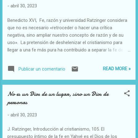
-
abril 30, 2023
Benedicto XVI, Fe, razón y universidad Ratzinger considera
que no es necesario «retroceder o hacer una crítica
negativa, sino ampliar nuestro concepto de razón y de su
uso». La pretensión de deshelenizar el cristianismo para
llegar a una fe más pura ha contribuido a separar la fe de la
razón, lo cual es contrario al mismo mensaje de la
Revelación, ya que Dios se revela como Logos. Por ello, la
READ MORE »
Publicar un comentario
teología, «como ciencia que se interroga sobre la razón de
la fe, debe encontrar espacio en la universidad y en el amplio
diálogo de las ciencias». Occidente, desde hace mucho,
No es un Dios de un lugar, sino un Dios de
está amenazado por esta aversión contra los interrogantes
personas
fundamentales de su razón, y así sólo puede sufrir una gran
pérdida. La valentía para abrirse a la amplitud de la razón, y
-
abril 30, 2023
no la negación de su grandeza, es el programa con el que
una teología comprometida en la reflexión sobre la fe bíblica
J. Ratzinger, Introducción al cristianismo, 105. El
entra en el debate de nuestro tiempo .
presupuesto íntimo de la fe en Yahvé es el Dios de los