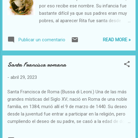
corrientes intelectuales que despertaban en
por eso recibe ese nombre. Su infancia fue
la Italia renacentista, Bianca no dudó en
bastante difícil ya que sus padres eran muy
contratar a sabios preceptores que
pobres, al aparecer Rita fue santa desde
enseñaran a sus hijas las nuevas ideas
bebe y hasta se le atribuyen a una corta
humanistas. El celibato y el saber Al
edad milagros, como el de curar a un
contrario que su hermana Ginevra, quien
READ MORE »
Publicar un comentario
hombre herido cuando ella aún estaba en
abandonó sus estudios para contraer
pañales. Rita nació en mayo, en el año 1381
matrimonio, Isotta decidió vivir una
y desde muy niña su vida estuvo ligada a la
existencia célibe para poderse dedicar
Santa Francisca romana
religión y a la iglesia católica, sus ansias de
plenamente al estudio y la euridición. Su
ser consagrada a Dios se iniciaron desde
profunda e inteligente labor in...
-
abril 29, 2023
muy pequeña. A pesar de querer unirse a la
vida religiosa, Rita aceptó sin reclamar la
Santa Francisca de Roma (Bussa di Leoni.) Una de las más
decisión de sus padres de darla en
grandes místicas del Siglo XV; nació en Roma de una noble
matrimonio, así que debió desde muy joven
familia, en 1384; murió allí el 9 de marzo de 1440. Su deseo
unir su vida a la de Paolo Ferdinando
desde la juventud fue entrar a participar en la religión, pero
Mancini, un hombre cruel, rudo, de muy mal
cumpliendo el deseo de su padre, se casó a la edad de doce
carácter, un oficial de la guardia del pueblo.
años con Lorenzo de Ponziani. Entre sus descendientes
Sus padres murieron y Rita debió cumplir
sabemos de Battista, quien llevó el nombre de la familia,