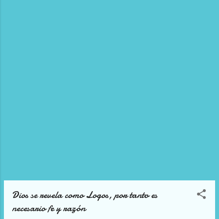
VI, Ecclesiam suam (6 de agosto de 1964), n. 85). Pablo VI
afirma que debemos «convertirnos en hermanos de la
humanidad en el mismo acto en que queremos ser sus
pastores, padres y maestros. El clima de diálogo es la
amistad. O más bien, el servicio»30....
Dios se revela como Logos, por tanto es
necesario fe y razón