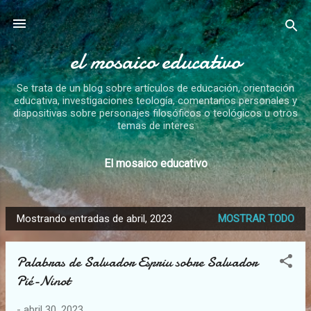
Ir al contenido principal
el mosaico educativo
Se trata de un blog sobre artículos de educación, orientación
educativa, investigaciones teología, comentarios personales y
diapositivas sobre personajes filosóficos o teológicos u otros
temas de interes
El mosaico educativo
Mostrando entradas de abril, 2023
MOSTRAR TODO
E
n
Palabras de Salvador Espriu sobre Salvador
t
Pié-Ninot
r
a
-
abril 30, 2023