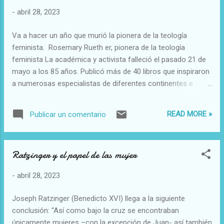
tercera Persona de la Trinidad, y por tanto, en cuanto Dios,
-
abril 28, 2023
está ya presente en todas partes: no se puede entender que
vaya localmente a un lugar donde antes no estaba. El
Va a hacer un año que murió la pionera de la teología
sentido de la misión o envío del Espíritu Santo ha recibido
feminista. Rosemary Rueth er, pionera de la teología
diversas explicaciones en teología, pero creo que la más
feminista La académica y activista falleció el pasado 21 de
sencilla y profunda es la d...
mayo a los 85 años. Publicó más de 40 libros que inspiraron
a numerosas especialistas de diferentes continentes e
iglesias cristianas Juan José Tamayo 29 may 2022 - 03:30
UTC El País La teología feminista vive estos días una
READ MORE »
Publicar un comentario
experiencia de orfandad por el fallecimiento de la intelectual
estadounidense Rosemary Radford Ruether el pasado 21 de
mayo a los 85 años. Fue pionera de dicha teología y una de
Ratzinger y el papel de las mujer
las pensadoras más reconocidas e influyentes en el
desarrollo del nuevo paradigma teológico. Hija de madre
-
abril 28, 2023
católica y de padre episcopal, tuvo una educación familiar
ecuménica y humanista y una formación académica
Joseph Ratzinger (Benedicto XVI) llega a la siguiente
interdisciplinar. Realizó estudios clásicos y obtuvo el
conclusión: “Así como bajo la cruz se encontraban
doctorado en teología con una tesis de patrística sobre el
únicamente mujeres –con la excepción de Juan- así también