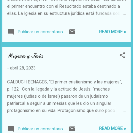
Padre de la Iglesia San Gregorio Nacianceno. Supo
el primer encuentro con el Resucitado estaba destinado a
compaginar armónicamente...
ellas. La Iglesia en su estructura jurídica está fundada sobre
Pedro y los Once, pero en las formas concretas de la vida
eclesiástica son siempre las mujeres las que abren la puerta
READ MORE »
Publicar un comentario
al Señor, lo acompañan hasta el pie de la cruz y se lo pueden
encontrar también como resucitado”. RATZINGER, Joseph.
Jesús de Nazaret. Desde la entrada en Jerusalén hasta la
Mujeres y Jesús
Resurrección. Madrid: 2011, p. 247.
-
abril 28, 2023
CALDUCH BENAGES, “El primer cristianismo y las mujeres”,
p. 122. Con la llegada y la actitud de Jesús: “muchas
mujeres (judías o de Israel) pasaron de un judaísmo
patriarcal a seguir a un mesías que les dio un singular
protagonismo en su vida. Protagonismo que duró poco
tiempo y que la Iglesia jerarquizada que alcanzó el poder
siglos más tarde se encargaría de borrar”.
READ MORE »
Publicar un comentario