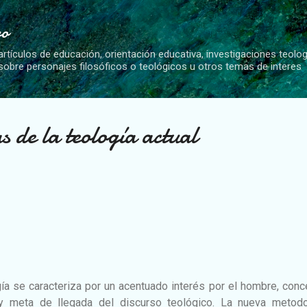
Ir al contenido principal
vo
artículos de educación, orientación educativa, investigaciones teolo
 sobre personajes filosóficos o teológicos u otros temas de interes
s de la teología actual
ía se caracteriza por un acentuado interés por el hombre, con
y meta de llegada del discurso teológico. La nueva metodo