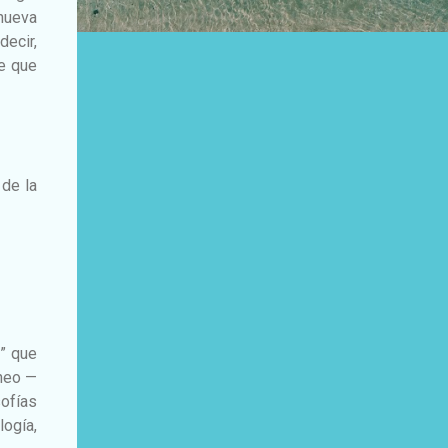
 nueva
ecir,
ce que
 de la
s” que
áneo —
ofías
ogía,