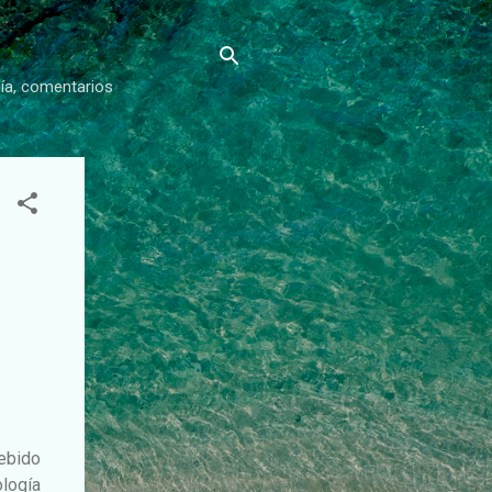
gía, comentarios
cebido
logía