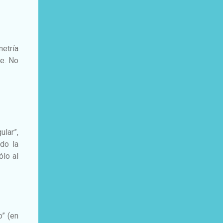
etría
fe. No
ular”,
ndo la
ólo al
o” (en