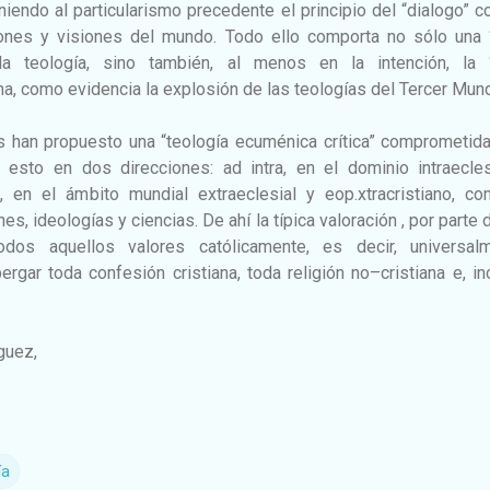
niendo al particularismo precedente el principio del “dialogo” c
giones y visiones del mundo. Todo ello comporta no sólo una 
 la teología, sino también, al menos en la intención, la 
a, como evidencia la explosión de las teologías del Tercer Mun
s han propuesto una “teología ecuménica crítica” comprometid
y esto en dos direcciones: ad intra, en el dominio intraecles
ra, en el ámbito mundial extraeclesial y eop.xtracristiano, c
es, ideologías y ciencias. De ahí la típica valoración , por parte 
dos aquellos valores católicamente, es decir, universalm
rgar toda confesión cristiana, toda religión no–cristiana e, in
íguez,
ía