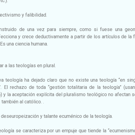
tc.).
ctivismo y falibilidad.
nstruido de una vez para siempre, como si fuese una geom
fecciona y crece deductivamente a partir de los artículos de la 
. Es una ciencia humana.
ar a las teologías en plural.
va teología ha dejado claro que no existe una teología “en sing
”. El rechazo de toda “gestión totalitaria de la teología” (usa
 y la aceptación explícita del pluralismo teológico no afectan s
también al católico. .
 deseuropeización y talante ecuménico de la teología.
teología se caracteriza por un empuje que tiende la “ecumenism