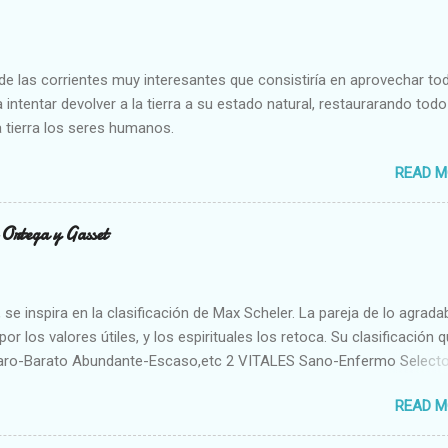
e las corrientes muy interesantes que consistiría en aprovechar to
 intentar devolver a la tierra a su estado natural, restaurarando todo
 tierra los seres humanos.
READ M
n Ortega y Gasset
se inspira en la clasificación de Max Scheler. La pareja de lo agrada
or los valores útiles, y los espirituales los retoca. Su clasificación q
aro-Barato Abundante-Escaso,etc 2 VITALES Sano-Enfermo Select
rte-Débil,etc. 3 ESPIRITUALES a) Intelectuales Conocimiento-Error E
READ M
ble,etc b) Morales Bueno-malo Bondadoso-malvado Justo-Injusto
Desleal,etc. d) Estéticos Bello-Feo Gracioso-Tosco Elegante-Ineleg