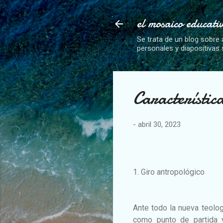
el mosaico educati
Se trata de un blog sobre 
personales y diapositivas
Característica
-
abril 30, 2023
1. Giro antropológico
Ante todo la nueva teolog
como punto de partida 