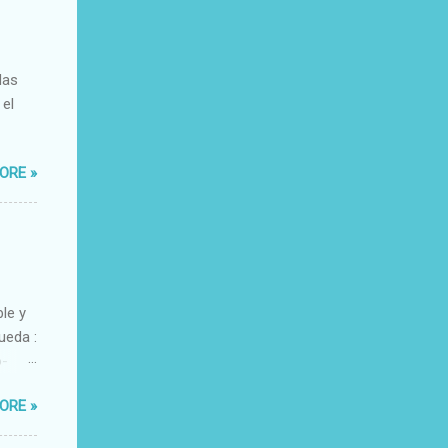
das
 el
ORE »
ble y
ueda :
o-
xacto-
ORE »
ante