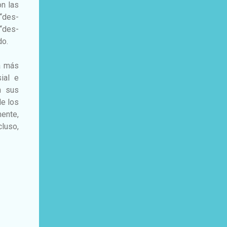
on las
“des-
“des-
do.
a más
ial e
on sus
de los
ente,
cluso,