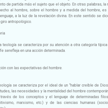
to de partida más el sujeto que el objeto. En otras palabras, la
hecho al hombre, sobre el hombre y a medida del hombre, es d
enguaje, a la luz de la revelación divina. En este sentido se di
giro antropológico.
oria
 teología se caracteriza por su atención a otra categoría típica
a fe serefleja en una acción determinada.
ación con las expectativas del hombre.
teología se caracteriza por el ideal de un “hablar creíble de Dio
ietudes, las necesidades y la mentalidad del hombre contempor
través de los conceptos y el lenguaje de determinadas filos
sitivismo, marxismo, etc.) y de las ciencias humanas (sociol