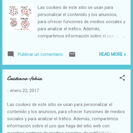
antiguos fundamentos sacros. Esta sacralidad es analizada
Las cookies de este sitio se usan para
aquí desde tres puntos de vista distintos, cada uno de los
personalizar el contenido y los anuncios,
cuales se corresponde con un elemento del proceso
para ofrecer funciones de medios sociales y
artístico entendido como proceso comunicativo: el artista, la
para analizar el tráfico. Además,
obra propiamente di...
compartimos información sobre el uso que
haga del sitio web con nuestros partners de
medios sociales, de publicidad y de análisis
READ MORE »
Publicar un comentario
web. He copiado esta imagen de colectivo
de orientadores porque me parece muy
aclaratoria l página es
Cristiano-fobia
https://colectivorienta.filles.wordpress.com
Merece la pena entrar en ella
-
enero 22, 2017
Las cookies de este sitio se usan para personalizar el
contenido y los anuncios, para ofrecer funciones de medios
sociales y para analizar el tráfico. Además, compartimos
información sobre el uso que haga del sitio web con
nuestros partners de medios sociales, de publicidad y de