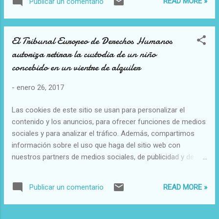
READ MORE »
Publicar un comentario
en materia de salud y seguridad motivó un acto de protesta
en 2016 por parte del personal de prisiones y disturbios en
algunos centros de reclusión. 29/01/17 3:20 PM (Gaudium
El Tribunal Europeo de Derechos Humanos
Press/InfoCatólica) Los Obispos de Inglaterra y Gales
autoriza retirar la custodia de un niño
expresaron su preocupación por el incremento en las
estadísticas sobre suicidio y violencia en las prisiones de
concebido en un vientre de alquiler
Reino Unido. La carencia de suficiente personal de guardias
-
enero 26, 2017
y el hacinamiento son algunas de las causas principales de
situación según los prelados. «Las estadísticas de hoy
Las cookies de este sitio se usan para personalizar el
sobre suicidio y daño a la propia persona son impactantes»,
contenido y los anuncios, para ofrecer funciones de medios
comentó Mons. Richard ...
sociales y para analizar el tráfico. Además, compartimos
información sobre el uso que haga del sitio web con
nuestros partners de medios sociales, de publicidad y de
análisis web. El Tribunal Europeo de Derechos Humanos
autoriza retirar la custodia de un niño concebido en un
READ MORE »
Publicar un comentario
vientre de alquiler Por once votos contra seis, la Gran Sala
del Tribunal Europeo de Derechos Humanos (TEDH) ha
fallado este martes 24 de enero que el Gobierno italiano