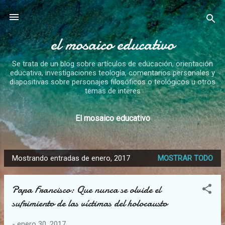
Ir al contenido principal
el mosaico educativo
Se trata de un blog sobre artículos de educación, orientación
educativa, investigaciones teología, comentarios personales y
diapositivas sobre personajes filosóficos o teológicos u otros
temas de interes
El mosaico educativo
Mostrando entradas de enero, 2017
MOSTRAR TODO
E
n
Papa Francisco: Que nunca se olvide el
t
sufrimiento de las víctimas del holocausto
r
a
-
enero 30, 2017