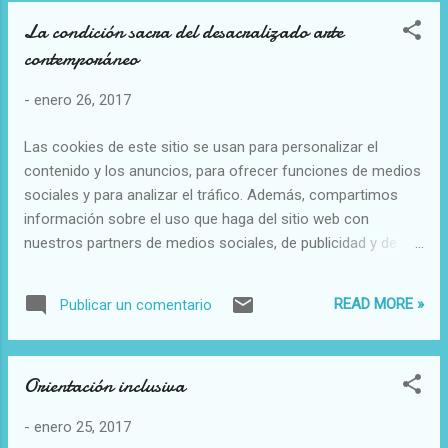
La condición sacra del desacralizado arte
contemporáneo
-
enero 26, 2017
Las cookies de este sitio se usan para personalizar el
contenido y los anuncios, para ofrecer funciones de medios
sociales y para analizar el tráfico. Además, compartimos
información sobre el uso que haga del sitio web con
nuestros partners de medios sociales, de publicidad y de
análisis web. Este trabajo es muy interesante María Jesús
Godoy Domínguez, La condición sacra del desacra lizado
READ MORE »
Publicar un comentario
arte contemporáneo , en AISTHESIS No 59 (2016): 203-222
• Resumen Este trabajo pretende explicar una paradoja
característica de nuestro tiempo: que el arte
Orientación inclusiva
contemporáneo, aunque desacralizado por obra del laicismo
moderno y la extensión de la razón ilustrada a todos los
-
enero 25, 2017
ámbitos de la vida, sigue conservando muchos de sus