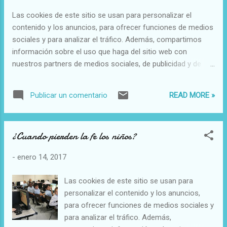
de trascendencia, de conectar con creencias religiosas, de
Las cookies de este sitio se usan para personalizar el
intuir formas de espiritualidad y de sentir emociones en esa
contenido y los anuncios, para ofrecer funciones de medios
sintonía. A pesar de las objeciones actuales, estos dos
sociales y para analizar el tráfico. Además, compartimos
investigadores ha realizado esta investigación, cuyo objeti...
información sobre el uso que haga del sitio web con
nuestros partners de medios sociales, de publicidad y de
análisis web. El mundo no debe abandonar la espiritualidad
pese a los "acontecimientos terribles" actuales, dijo en París
READ MORE »
Publicar un comentario
Scorsese, al presentar Silence, quizás su filme más
personal, que tuvo en mente durante décadas. Rodada en
Taiwán, la película está basada en la obra histórica
¿Cuando pierden la fe los niños?
homónima del japonés Shusaku Endo y narra las dificultades
de los misioneros jesuitas en Japón durante el siglo XVII.
-
enero 14, 2017
LEA: Martin Scorsese plasma una idílica ciudad de Nueva
York en 'Vinyl' Con Silence, Scorsese, que se define como
Las cookies de este sitio se usan para
un católico no practicante, pretende "abrir un diálogo" con el
personalizar el contenido y los anuncios,
espectador y mostrar hasta "qué punto la espiritualidad es
para ofrecer funciones de medios sociales y
parte integrante del ser humano...
para analizar el tráfico. Además,