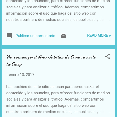
contenido y los anuncios, para ofrecer funciones de medios
claro que están en las ‘antípodas’ de formaciones políticas
sociales y para analizar el tráfico. Además, compartimos
de extrema derecha y populistas , tipo Frente Na...
información sobre el uso que haga del sitio web con
nuestros partners de medios sociales, de publicidad y de
análisis web. "Lutero, modelo de unidad y comunión en
medio de la diversidad" Alberto Gata, 13 de enero de 2017 a
READ MORE »
Publicar un comentario
las 08:48 El Papa Francisco ha ejercido un papel esencial en
el acercamiento y diálogo fraternos cada vez más estrecho
entre católicos y protestantes El Papa, en la catedral de
Da comienzo el Año Jubilar de Caravaca de
Suecia Lutero y Roma Las 95 tesis de Lutero (Alberto
la Cruz
Gata).- Este año 2017 es un año especial en la historia del
cristianismo, pues durante el transcurso de este nuevo año
-
enero 13, 2017
que acabamos de empezar se conmemorará 5 siglos del
comienzo de la Reforma Protestante. Ese aniversario
Las cookies de este sitio se usan para personalizar el
constituye un gran paso para el ecumenismo porque tras 5
contenido y los anuncios, para ofrecer funciones de medios
siglos de enfrentamientos y condenas mutuas, católicos y...
sociales y para analizar el tráfico. Además, compartimos
información sobre el uso que haga del sitio web con
nuestros partners de medios sociales, de publicidad y de