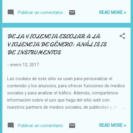
análisis web. EL CARDENAL VALLINI OFICIA LA MISA DE
INAUGURACIÓN Da comienzo el Año Jubilar de Caravaca de
READ MORE »
Publicar un comentario
la Cruz El Año Jubilar de Caravaca de la Cruz abrió sus
puertas ayer domingo tras la celebración de la misa para
inaugurar este hito, el tercero desde que el Papa Juan Pablo
DE LA VIOLENCIA ESCOLAR A LA
II lo concediese en 1998. 9/01/17 3:20 AM ( Agencias ) Más
VIOLENCIA DE GÉNERO: ANÁLISIS
de 300 personas asistieron a la celebración, que estuvo
presidida por el cardenal Agostino Vallini, vicario general del
DE INSTRUMENTOS
Papa para la Diócesis de Roma , al que acompañaron otras
-
enero 12, 2017
altas dignidades de la Iglesia Católica, entre ellos, monseñor
Liberio Andreatta, vicepresidente y administrador de la Obra
Las cookies de este sitio se usan para personalizar el
Romana de Peregrinaciones, o el obispo de la Diócesis ...
contenido y los anuncios, para ofrecer funciones de medios
sociales y para analizar el tráfico. Además, compartimos
información sobre el uso que haga del sitio web con
nuestros partners de medios sociales, de publicidad y de
análisis web. DE LA VIOLENCIA ESCOLAR A LA VIOLENCIA
DE GÉNERO: ANÁLISIS DE INSTRUMENTOS San Lucas
READ MORE »
Publicar un comentario
Solórzano Carolina Elizabeth