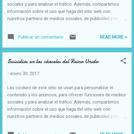
sociales y para analizar el tráfico. Además, compartimos
información sobre el uso que haga del sitio web con
nuestros partners de medios sociales, de publicidad y de
análisis web. La Federación Bíblica Católica Piden al papa
declarar el año 2019 "Año de la Biblia" Con motivo de los 50
READ MORE »
Publicar un comentario
años de la fundación del la FEBIC por Pablo VI José Manuel
Vidal, 28 de enero de 2017 a las 18:32 La solicitud fue
presentada oficialmente al Papa en una carta firmada por su
Suicidios en las cárceles del Reino Unido
Presidente, el Cardenal Luís Antonio Tagle ( Ariel Álvarez
Valdé s).- La FEBIC (Federación Bíblica Católica) le ha
-
enero 30, 2017
dirigido un solemne pedido al Papa Francisco para que
proclame el año 2019 como "Año de la Biblia". El pedido
Las cookies de este sitio se usan para personalizar el
obedece a que en abril del año 2019 se cumplirán 50 años
contenido y los anuncios, para ofrecer funciones de medios
de la fundación, por parte del Papa Pablo VI, de la
sociales y para analizar el tráfico. Además, compartimos
Federación Bíblica Católica. Además, un año des...
información sobre el uso que haga del sitio web con
nuestros partners de medios sociales, de publicidad y de
análisis web. Preocupantes estadísticas de suicidio en
prisiones en el Reino Unido Las condiciones de los presos