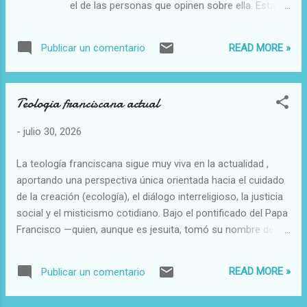
el de las personas que opinen sobre ella. Esta
aspiración del ser humano ha sido un tema
sobre el que la filosofía y la religión, la literatura
READ MORE »
Publicar un comentario
y el cine, la psicología y la neurociencia, los
charlatanes y los aprovechados han trabajado y
siguen trabajando con profusión e intensidad. Y
Teologia franciscana actual
lo siguen haciendo porque son conscientes de
que la felicidad es algo que atañe a lo más
-
julio 30, 2026
profundo de la persona 1 . El momento
sociocultural ofrece hoy en la civilización
La teología franciscana sigue muy viva en la actualidad ,
occidental una serie de síntomas que apuntan
aportando una perspectiva única orientada hacia el cuidado
hacia la baja cotización de la utopía política o
de la creación (ecología), el diálogo interreligioso, la justicia
ideológica, a la pérdida de credibilidad en la
social y el misticismo cotidiano. Bajo el pontificado del Papa
razón, al fallecimiento moral y la apertura de un
Francisco —quien, aunque es jesuita, tomó su nombre de
gran vacío del sentido de la vida y de la historia,
San Francisco de Asís y basa encíclicas enteras como
que se trata de llenar con toques estéticos y
Laudato si’ en esta espiritualidad— los teólogos
búsqueda de mini goces. La moder...
READ MORE »
Publicar un comentario
franciscanos contemporáneos han ganado una enorme
relevancia mundial. Teólogos de Relevancia Internacional