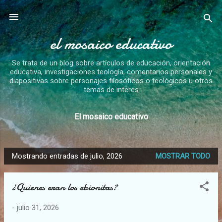
Ir al contenido principal
el mosaico educativo
Se trata de un blog sobre artículos de educación, orientación
educativa, investigaciones teología, comentarios personales y
diapositivas sobre personajes filosóficos o teológicos u otros
temas de interes
El mosaico educativo
Mostrando entradas de julio, 2026
MOSTRAR TODO
E
n
¿Quienes eran los ebionitas?
t
r
-
julio 31, 2026
a