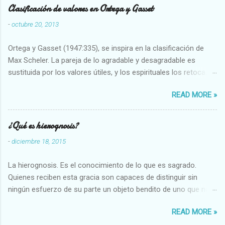
Clasificación de valores en Ortega y Gasset
-
octubre 20, 2013
Ortega y Gasset (1947:335), se inspira en la clasificación de
Max Scheler. La pareja de lo agradable y desagradable es
sustituida por los valores útiles, y los espirituales los retoca.
Su clasificación queda : 1 UTILES Capaz-Incapaz Caro-Barato
READ MORE »
Abundante-Escaso,etc 2 VITALES Sano-Enfermo Selecto-
Vulgar Enérgico-Inerte Fuerte-Débil,etc. 3 ESPIRITUALES a)
Intelectuales Conocimiento-Error Exacto-Aproximado
¿Qué es hierognosis?
Evidente-Probable,etc b) Morales Bueno-malo Bondadoso-
-
diciembre 18, 2015
malvado Justo-Injusto Escrupuloso-Relajado Leal-Desleal,etc.
d) Estéticos Bello-Feo Gracioso-Tosco Elegante-Inelegante
La hierognosis. Es el conocimiento de lo que es sagrado.
Armonioso-Inarmonioso 4 RELIGIOSOS Santo-Pr...
Quienes reciben esta gracia son capaces de distinguir sin
ningún esfuerzo de su parte un objeto bendito de uno que no
lo está, o las auténticas reliquias de los santos.
READ MORE »