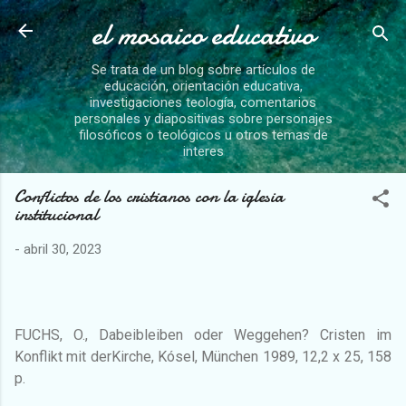
el mosaico educativo
Ir al contenido principal
Se trata de un blog sobre artículos de
educación, orientación educativa,
investigaciones teología, comentarios
personales y diapositivas sobre personajes
filosóficos o teológicos u otros temas de
interes
Conflictos de los cristianos con la iglesia
institucional
-
abril 30, 2023
FUCHS, O., Dabeibleiben oder Weggehen? Cristen im
Konflikt mit derKirche, Kósel, München 1989, 12,2 x 25, 158
p.