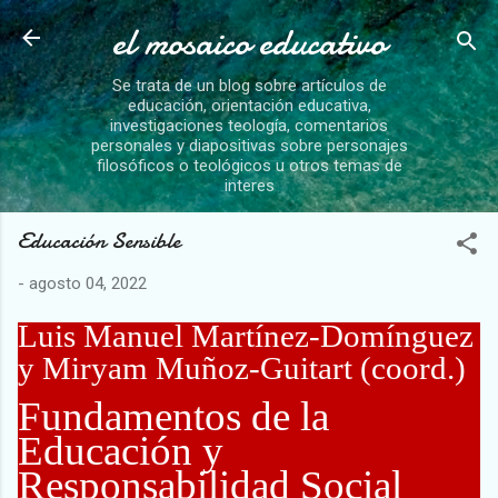
el mosaico educativo
Ir al contenido principal
Se trata de un blog sobre artículos de
educación, orientación educativa,
investigaciones teología, comentarios
personales y diapositivas sobre personajes
filosóficos o teológicos u otros temas de
interes
Educación Sensible
-
agosto 04, 2022
Luis Manuel Martínez-Domínguez
y Miryam Muñoz-Guitart (coord.)
Fundamentos de la
Educación y
Responsabilidad Social