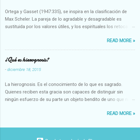
Ortega y Gasset (1947:335), se inspira en la clasificación de
Max Scheler. La pareja de lo agradable y desagradable es
sustituida por los valores útiles, y los espirituales los retoca.
Su clasificación queda : 1 UTILES Capaz-Incapaz Caro-Barato
READ MORE »
Abundante-Escaso,etc 2 VITALES Sano-Enfermo Selecto-
Vulgar Enérgico-Inerte Fuerte-Débil,etc. 3 ESPIRITUALES a)
Intelectuales Conocimiento-Error Exacto-Aproximado
¿Qué es hierognosis?
Evidente-Probable,etc b) Morales Bueno-malo Bondadoso-
-
diciembre 18, 2015
malvado Justo-Injusto Escrupuloso-Relajado Leal-Desleal,etc.
d) Estéticos Bello-Feo Gracioso-Tosco Elegante-Inelegante
La hierognosis. Es el conocimiento de lo que es sagrado.
Armonioso-Inarmonioso 4 RELIGIOSOS Santo-Pr...
Quienes reciben esta gracia son capaces de distinguir sin
ningún esfuerzo de su parte un objeto bendito de uno que no
lo está, o las auténticas reliquias de los santos.
READ MORE »