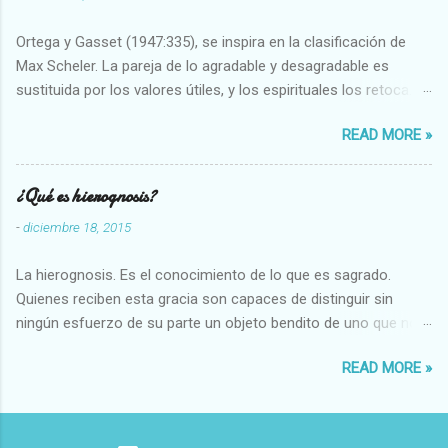
Ortega y Gasset (1947:335), se inspira en la clasificación de
Max Scheler. La pareja de lo agradable y desagradable es
sustituida por los valores útiles, y los espirituales los retoca.
Su clasificación queda : 1 UTILES Capaz-Incapaz Caro-Barato
READ MORE »
Abundante-Escaso,etc 2 VITALES Sano-Enfermo Selecto-
Vulgar Enérgico-Inerte Fuerte-Débil,etc. 3 ESPIRITUALES a)
Intelectuales Conocimiento-Error Exacto-Aproximado
¿Qué es hierognosis?
Evidente-Probable,etc b) Morales Bueno-malo Bondadoso-
-
diciembre 18, 2015
malvado Justo-Injusto Escrupuloso-Relajado Leal-Desleal,etc.
d) Estéticos Bello-Feo Gracioso-Tosco Elegante-Inelegante
La hierognosis. Es el conocimiento de lo que es sagrado.
Armonioso-Inarmonioso 4 RELIGIOSOS Santo-Pr...
Quienes reciben esta gracia son capaces de distinguir sin
ningún esfuerzo de su parte un objeto bendito de uno que no
lo está, o las auténticas reliquias de los santos.
READ MORE »