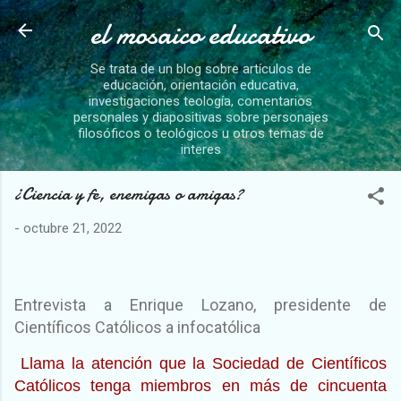
el mosaico educativo
Ir al contenido principal
Se trata de un blog sobre artículos de
educación, orientación educativa,
investigaciones teología, comentarios
personales y diapositivas sobre personajes
filosóficos o teológicos u otros temas de
interes
¿Ciencia y fe, enemigas o amigas?
-
octubre 21, 2022
Entrevista a Enrique Lozano, presidente de
Científicos Católicos a infocatólica
Llama la atención que la Sociedad de Científicos
Católicos tenga miembros en más de cincuenta