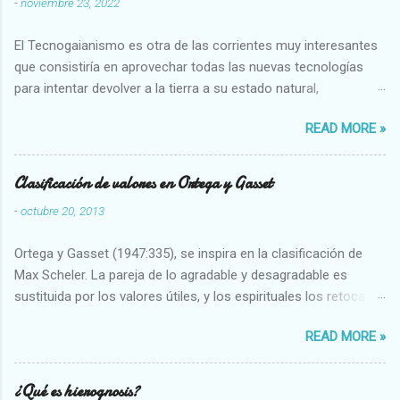
-
noviembre 23, 2022
El Tecnogaianismo es otra de las corrientes muy interesantes
que consistiría en aprovechar todas las nuevas tecnologías
para intentar devolver a la tierra a su estado natural,
restaurarando todo el daño que hemos hecho a la tierra los
READ MORE »
seres humanos.
Clasificación de valores en Ortega y Gasset
-
octubre 20, 2013
Ortega y Gasset (1947:335), se inspira en la clasificación de
Max Scheler. La pareja de lo agradable y desagradable es
sustituida por los valores útiles, y los espirituales los retoca.
Su clasificación queda : 1 UTILES Capaz-Incapaz Caro-Barato
READ MORE »
Abundante-Escaso,etc 2 VITALES Sano-Enfermo Selecto-
Vulgar Enérgico-Inerte Fuerte-Débil,etc. 3 ESPIRITUALES a)
Intelectuales Conocimiento-Error Exacto-Aproximado
¿Qué es hierognosis?