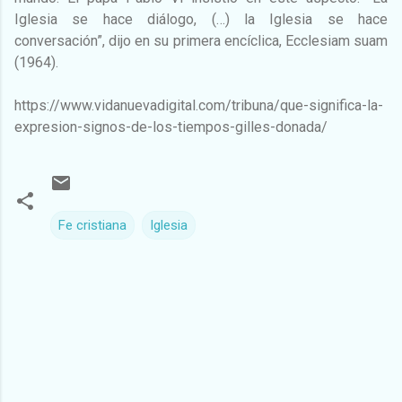
Iglesia se hace diálogo, (…) la Iglesia se hace
conversación”, dijo en su primera encíclica, Ecclesiam suam
(1964).
https://www.vidanuevadigital.com/tribuna/que-significa-la-
expresion-signos-de-los-tiempos-gilles-donada/
Fe cristiana
Iglesia
C
o
m
e
n
t