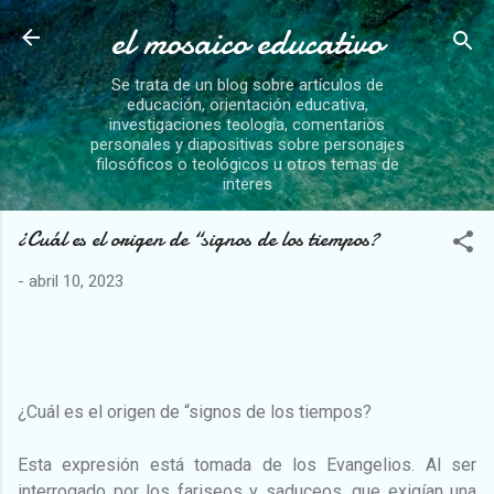
el mosaico educativo
Ir al contenido principal
Se trata de un blog sobre artículos de
educación, orientación educativa,
investigaciones teología, comentarios
personales y diapositivas sobre personajes
filosóficos o teológicos u otros temas de
interes
¿Cuál es el origen de “signos de los tiempos?
-
abril 10, 2023
¿Cuál es el origen de “signos de los tiempos?
Esta expresión está tomada de los Evangelios. Al ser
interrogado por los fariseos y saduceos, que exigían una