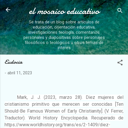
el mosaico educativo
Ir al contenido principal
Se trata de un blog sobre artículos de
educación, orientación educativa,
investigaciones teología, comentarios
personales y diapositivas sobre personajes
filosóficos o teológicos u otros temas de
interes
Eudocia
-
abril 11, 2023
Mark, J. J. (2023, marzo 28). Diez mujeres del
cristianismo primitivo que merecen ser conocidas [Ten
Should-Be Famous Women of Early Christianity]. (V. Ferrer,
Traductor). World History Encyclopedia. Recuperado de
https://www.worldhistory.org/trans/es/2-1409/diez-