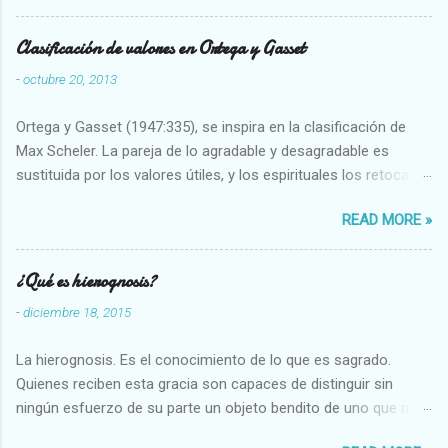
Clasificación de valores en Ortega y Gasset
-
octubre 20, 2013
Ortega y Gasset (1947:335), se inspira en la clasificación de
Max Scheler. La pareja de lo agradable y desagradable es
sustituida por los valores útiles, y los espirituales los retoca.
Su clasificación queda : 1 UTILES Capaz-Incapaz Caro-Barato
READ MORE »
Abundante-Escaso,etc 2 VITALES Sano-Enfermo Selecto-
Vulgar Enérgico-Inerte Fuerte-Débil,etc. 3 ESPIRITUALES a)
Intelectuales Conocimiento-Error Exacto-Aproximado
¿Qué es hierognosis?
Evidente-Probable,etc b) Morales Bueno-malo Bondadoso-
-
diciembre 18, 2015
malvado Justo-Injusto Escrupuloso-Relajado Leal-Desleal,etc.
d) Estéticos Bello-Feo Gracioso-Tosco Elegante-Inelegante
La hierognosis. Es el conocimiento de lo que es sagrado.
Armonioso-Inarmonioso 4 RELIGIOSOS Santo-Pr...
Quienes reciben esta gracia son capaces de distinguir sin
ningún esfuerzo de su parte un objeto bendito de uno que no
lo está, o las auténticas reliquias de los santos.