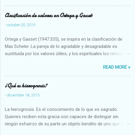
Clasificación de valores en Ortega y Gasset
-
octubre 20, 2013
Ortega y Gasset (1947:335), se inspira en la clasificación de
Max Scheler. La pareja de lo agradable y desagradable es
sustituida por los valores útiles, y los espirituales los retoca.
Su clasificación queda : 1 UTILES Capaz-Incapaz Caro-Barato
READ MORE »
Abundante-Escaso,etc 2 VITALES Sano-Enfermo Selecto-
Vulgar Enérgico-Inerte Fuerte-Débil,etc. 3 ESPIRITUALES a)
Intelectuales Conocimiento-Error Exacto-Aproximado
¿Qué es hierognosis?
Evidente-Probable,etc b) Morales Bueno-malo Bondadoso-
-
diciembre 18, 2015
malvado Justo-Injusto Escrupuloso-Relajado Leal-Desleal,etc.
d) Estéticos Bello-Feo Gracioso-Tosco Elegante-Inelegante
La hierognosis. Es el conocimiento de lo que es sagrado.
Armonioso-Inarmonioso 4 RELIGIOSOS Santo-Pr...
Quienes reciben esta gracia son capaces de distinguir sin
ningún esfuerzo de su parte un objeto bendito de uno que no
lo está, o las auténticas reliquias de los santos.