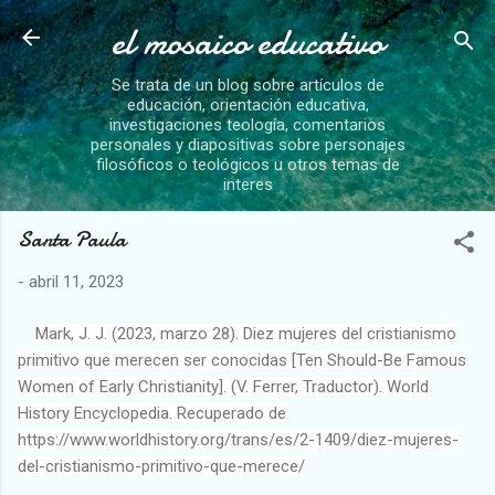
el mosaico educativo
Ir al contenido principal
Se trata de un blog sobre artículos de
educación, orientación educativa,
investigaciones teología, comentarios
personales y diapositivas sobre personajes
filosóficos o teológicos u otros temas de
interes
Santa Paula
-
abril 11, 2023
Mark, J. J. (2023, marzo 28). Diez mujeres del cristianismo
primitivo que merecen ser conocidas [Ten Should-Be Famous
Women of Early Christianity]. (V. Ferrer, Traductor). World
History Encyclopedia. Recuperado de
https://www.worldhistory.org/trans/es/2-1409/diez-mujeres-
del-cristianismo-primitivo-que-merece/