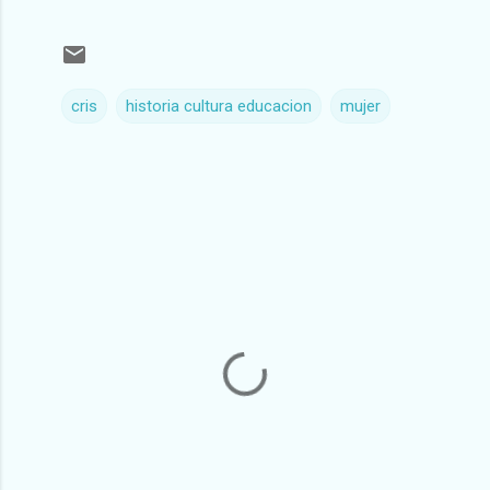
cris
historia cultura educacion
mujer
C
o
m
e
n
t
a
r
i
o
s