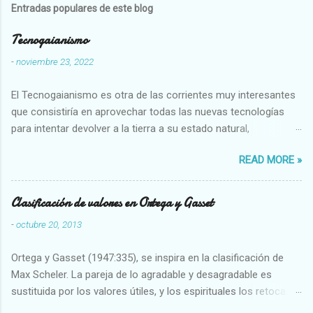
Entradas populares de este blog
Tecnogaianismo
-
noviembre 23, 2022
El Tecnogaianismo es otra de las corrientes muy interesantes
que consistiría en aprovechar todas las nuevas tecnologías
para intentar devolver a la tierra a su estado natural,
restaurarando todo el daño que hemos hecho a la tierra los
READ MORE »
seres humanos.
Clasificación de valores en Ortega y Gasset
-
octubre 20, 2013
Ortega y Gasset (1947:335), se inspira en la clasificación de
Max Scheler. La pareja de lo agradable y desagradable es
sustituida por los valores útiles, y los espirituales los retoca.
Su clasificación queda : 1 UTILES Capaz-Incapaz Caro-Barato