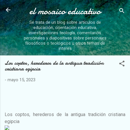
el mosaico educativo
Ir al contenido principal
Se trata de un blog sobre artículos de
educación, orientación educativa,
investigaciones teología, comentarios
personales y diapositivas sobre personajes
filosóficos o teológicos u otros temas de
interes
Los coptos, herederos de la antigua tradición
cristiana egipcia
-
mayo 15, 2023
Los coptos, herederos de la antigua tradición cristiana
egipcia