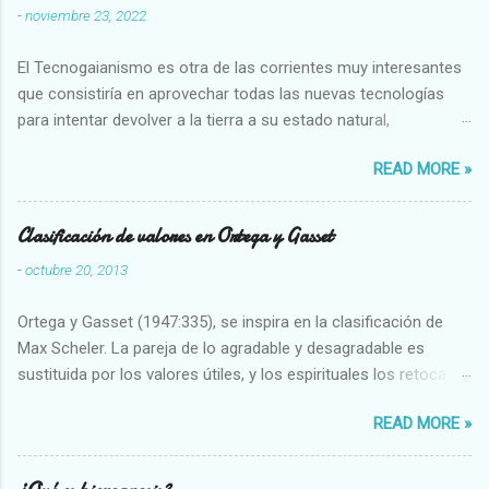
-
noviembre 23, 2022
El Tecnogaianismo es otra de las corrientes muy interesantes
que consistiría en aprovechar todas las nuevas tecnologías
para intentar devolver a la tierra a su estado natural,
restaurarando todo el daño que hemos hecho a la tierra los
READ MORE »
seres humanos.
Clasificación de valores en Ortega y Gasset
-
octubre 20, 2013
Ortega y Gasset (1947:335), se inspira en la clasificación de
Max Scheler. La pareja de lo agradable y desagradable es
sustituida por los valores útiles, y los espirituales los retoca.
Su clasificación queda : 1 UTILES Capaz-Incapaz Caro-Barato
READ MORE »
Abundante-Escaso,etc 2 VITALES Sano-Enfermo Selecto-
Vulgar Enérgico-Inerte Fuerte-Débil,etc. 3 ESPIRITUALES a)
Intelectuales Conocimiento-Error Exacto-Aproximado