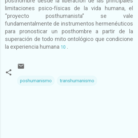
posthombre desde la liberación de las principales
limitaciones psico-físicas de la vida humana, el
“proyecto posthumanista” se vale
fundamentalmente de instrumentos hermenéuticos
para pronosticar un posthombre a partir de la
superación de todo mito ontológico que condicione
la experiencia humana
.
10
poshumanismo
transhumanismo
C
o
m
e
n