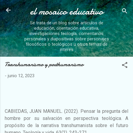
el mosaico educativo
Ir al contenido principal
Se trata de un blog sobre artículos de
educación, orientación educativa,
investigaciones teología, comentarios
personales y diapositivas sobre personajes
filosóficos o teológicos u otros temas de
interes
Transhumanismo y posthumanismo
-
junio 12, 2023
CABIEDAS, JUAN MANUEL. (2022). Pensar la pregunta del
hombre por su salvación en perspectiva teológica. A
propósito de la narrativa transhumanista sobre el futuro
humano. Teología y vida, 63(2), 243-271.