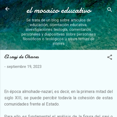
el mosaico educativo
Ir al contenido principal
Se trata de un blog sobre artículos de
educación, orientación educativa,
investigaciones teología, comentarios
personales y diapositivas sobre personajes
filosóficos o teológicos u otros temas de
interes
El sayj de Ohanes
-
septiembre 19, 2023
En época almohade-nazarí, es decir, en la primera mitad del
siglo XIII, se puede percibir todavía la cohesión de estas
comunidades frente al Estado.
Para ello es fundamental el análisis de la figura del sayj o