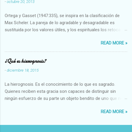
-
octubre 20, 2013
Ortega y Gasset (1947:335), se inspira en la clasificación de
Max Scheler. La pareja de lo agradable y desagradable es
sustituida por los valores útiles, y los espirituales los retoca.
Su clasificación queda : 1 UTILES Capaz-Incapaz Caro-Barato
READ MORE »
Abundante-Escaso,etc 2 VITALES Sano-Enfermo Selecto-
Vulgar Enérgico-Inerte Fuerte-Débil,etc. 3 ESPIRITUALES a)
Intelectuales Conocimiento-Error Exacto-Aproximado
¿Qué es hierognosis?
Evidente-Probable,etc b) Morales Bueno-malo Bondadoso-
-
diciembre 18, 2015
malvado Justo-Injusto Escrupuloso-Relajado Leal-Desleal,etc.
d) Estéticos Bello-Feo Gracioso-Tosco Elegante-Inelegante
La hierognosis. Es el conocimiento de lo que es sagrado.
Armonioso-Inarmonioso 4 RELIGIOSOS Santo-Pr...
Quienes reciben esta gracia son capaces de distinguir sin
ningún esfuerzo de su parte un objeto bendito de uno que no
lo está, o las auténticas reliquias de los santos.
READ MORE »