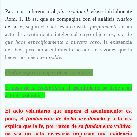
Para una referencia al
plus opcional
véase inicialmente
Rom. 1, 18 ss. que se compagina con el análisis
clásico
de la fe,
según el cual, esta consiste
propiamente
en un
acto de asentimiento intelectual cuyo objeto es,
por lo
que hace específicamente a nuestro caso
, la existencia
de Dios, pero un asentimiento basado en razones que la
hacen no más que
creíble
.
Creíble
significa capaz de ser asentida.
El paso de la
credibilidad
al asentimiento se debe a un
acto de voluntad.
El acto voluntario que impera el asentimiento: es,
pues, el
fundamento de dicho asentimieto
y a la vez
explica que la fe, por razón de su
fundamento volitivo,
no sea un acto necesario impuesto una evidencia