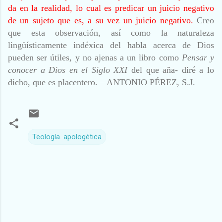
da en la realidad, lo cual es predicar un juicio negativo
de un sujeto que es, a su vez un juicio negativo.
Creo
que esta observación, así como la naturaleza
lingüísticamente indéxica del habla acerca de Dios
pueden ser útiles, y no ajenas a un libro como
Pensar y
conocer a Dios en el Siglo XXI
del que aña- diré a lo
dicho, que es placentero. – A
NTONIO
P
ÉREZ
, S.J.
Teología. apologética
C
o
m
e
n