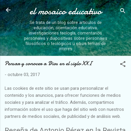
el mosaico educativo
Ir al contenido principal
Se trata de un blog sobre artículos de
educación, orientación educativa,
investigaciones teología, comentarios
personales y diapositivas sobre personajes
filosóficos o teológicos u otros temas de
interes
Pensar y conocer a Dios en el siglo XXI
-
octubre 03, 2017
Las cookies de este sitio se usan para personalizar el
contenido y los anuncios, para ofrecer funciones de medios
sociales y para analizar el tráfico. Además, compartimos
información sobre el uso que haga del sitio web con nuestros
partners de medios sociales, de publicidad y de análisis web.
Reseña de Antonio Pérez en la Revista