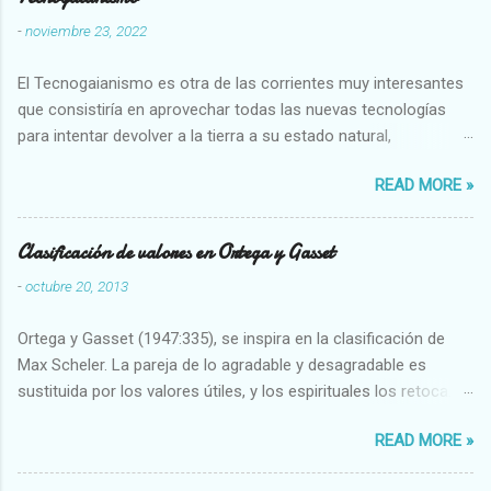
-
noviembre 23, 2022
El Tecnogaianismo es otra de las corrientes muy interesantes
que consistiría en aprovechar todas las nuevas tecnologías
para intentar devolver a la tierra a su estado natural,
restaurarando todo el daño que hemos hecho a la tierra los
READ MORE »
seres humanos.
Clasificación de valores en Ortega y Gasset
-
octubre 20, 2013
Ortega y Gasset (1947:335), se inspira en la clasificación de
Max Scheler. La pareja de lo agradable y desagradable es
sustituida por los valores útiles, y los espirituales los retoca.
Su clasificación queda : 1 UTILES Capaz-Incapaz Caro-Barato
READ MORE »
Abundante-Escaso,etc 2 VITALES Sano-Enfermo Selecto-
Vulgar Enérgico-Inerte Fuerte-Débil,etc. 3 ESPIRITUALES a)