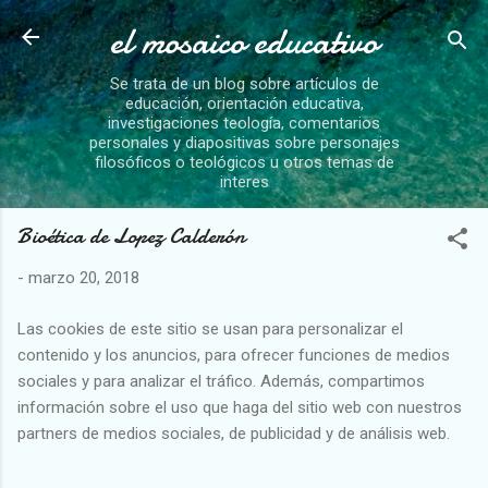
el mosaico educativo
Ir al contenido principal
Se trata de un blog sobre artículos de
educación, orientación educativa,
investigaciones teología, comentarios
personales y diapositivas sobre personajes
filosóficos o teológicos u otros temas de
interes
Bioética de Lopez Calderón
-
marzo 20, 2018
Las cookies de este sitio se usan para personalizar el
contenido y los anuncios, para ofrecer funciones de medios
sociales y para analizar el tráfico. Además, compartimos
información sobre el uso que haga del sitio web con nuestros
partners de medios sociales, de publicidad y de análisis web.