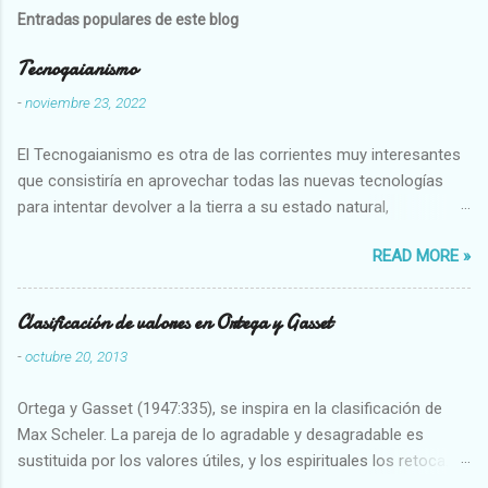
Entradas populares de este blog
Tecnogaianismo
-
noviembre 23, 2022
El Tecnogaianismo es otra de las corrientes muy interesantes
que consistiría en aprovechar todas las nuevas tecnologías
para intentar devolver a la tierra a su estado natural,
restaurarando todo el daño que hemos hecho a la tierra los
READ MORE »
seres humanos.
Clasificación de valores en Ortega y Gasset
-
octubre 20, 2013
Ortega y Gasset (1947:335), se inspira en la clasificación de
Max Scheler. La pareja de lo agradable y desagradable es
sustituida por los valores útiles, y los espirituales los retoca.
Su clasificación queda : 1 UTILES Capaz-Incapaz Caro-Barato