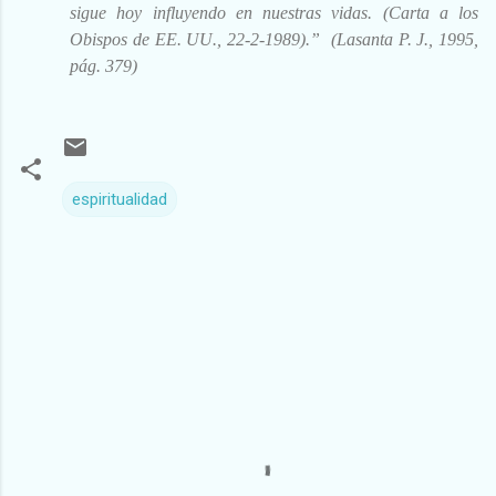
sigue hoy influyendo en nuestras vidas. (Carta a los
Obispos de EE. UU., 22-2-1989).”
(Lasanta P. J., 1995,
pág. 379)
espiritualidad
C
o
m
e
n
t
a
r