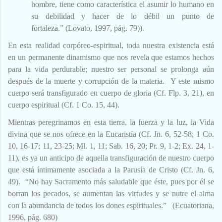
hombre, tiene como característica el asumir lo humano en
su debilidad y hacer de lo débil un punto de
fortaleza.”
(Lovato, 1997, pág. 79)
).
En esta realidad corpóreo-espiritual, toda nuestra existencia está
en un permanente dinamismo que nos revela que estamos hechos
para la vida perdurable; nuestro ser personal se prolonga aún
después de la muerte y corrupción de la materia. Y este mismo
cuerpo será transfigurado en cuerpo de gloria (Cf. Flp. 3, 21), en
cuerpo espiritual (Cf. 1 Co. 15, 44).
Mientras peregrinamos en esta tierra, la fuerza y la luz, la Vida
divina que se nos ofrece en la Eucaristía (Cf. Jn. 6, 52-58; 1 Co.
10, 16-17; 11, 23-25; Ml. 1, 11; Sab. 16, 20; Pr. 9, 1-2; Ex. 24, 1-
11), es ya un anticipo de aquella transfiguración de nuestro cuerpo
que está íntimamente asociada a la Parusía de Cristo (Cf. Jn. 6,
49). “No hay Sacramento más saludable que éste, pues por él se
borran los pecados, se aumentan las virtudes y se nutre el alma
con la abundancia de todos los dones espirituales.”
(Ecuatoriana,
1996, pág. 680)