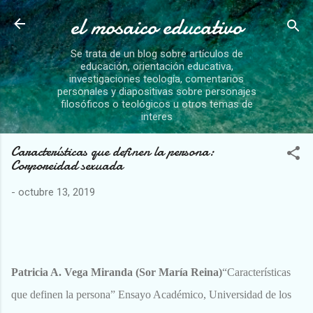
el mosaico educativo
Ir al contenido principal
Se trata de un blog sobre artículos de
educación, orientación educativa,
investigaciones teología, comentarios
personales y diapositivas sobre personajes
filosóficos o teológicos u otros temas de
interes
Características que definen la persona:
Corporeidad sexuada
-
octubre 13, 2019
Patricia A. Vega Miranda (Sor María Reina)
“Características
que definen la persona”
Ensayo Académico, Universidad de los