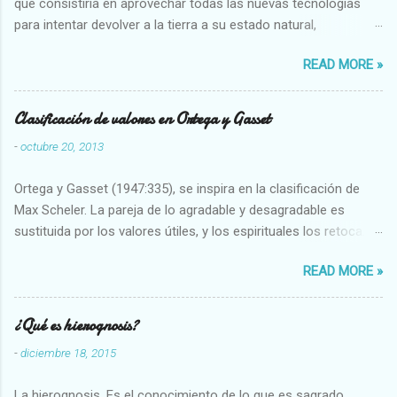
que consistiría en aprovechar todas las nuevas tecnologías
para intentar devolver a la tierra a su estado natural,
restaurarando todo el daño que hemos hecho a la tierra los
READ MORE »
seres humanos.
Clasificación de valores en Ortega y Gasset
-
octubre 20, 2013
Ortega y Gasset (1947:335), se inspira en la clasificación de
Max Scheler. La pareja de lo agradable y desagradable es
sustituida por los valores útiles, y los espirituales los retoca.
Su clasificación queda : 1 UTILES Capaz-Incapaz Caro-Barato
READ MORE »
Abundante-Escaso,etc 2 VITALES Sano-Enfermo Selecto-
Vulgar Enérgico-Inerte Fuerte-Débil,etc. 3 ESPIRITUALES a)
Intelectuales Conocimiento-Error Exacto-Aproximado
¿Qué es hierognosis?
Evidente-Probable,etc b) Morales Bueno-malo Bondadoso-
-
diciembre 18, 2015
malvado Justo-Injusto Escrupuloso-Relajado Leal-Desleal,etc.
d) Estéticos Bello-Feo Gracioso-Tosco Elegante-Inelegante
La hierognosis. Es el conocimiento de lo que es sagrado.