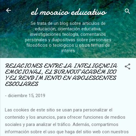
el mosaico educativo
Ir al contenido principal
Se trata de un blog sobre artículos de
educación, orientación educativa,
investigaciones teología, comentarios
personales y diapositivas sobre personajes
filosóficos o teológicos u otros temas de
interes
RELACIONES ENTRE LA INTELIGENCIA
EMOCIONAL, EL BURNOUT ACADÉMICO
Y EL RENDIMIENTO EN ADOLESCENTES
ESCOLARES
-
diciembre 15, 2019
Las cookies de este sitio se usan para personalizar el
contenido y los anuncios, para ofrecer funciones de medios
sociales y para analizar el tráfico. Además, compartimos
información sobre el uso que haga del sitio web con nuestros