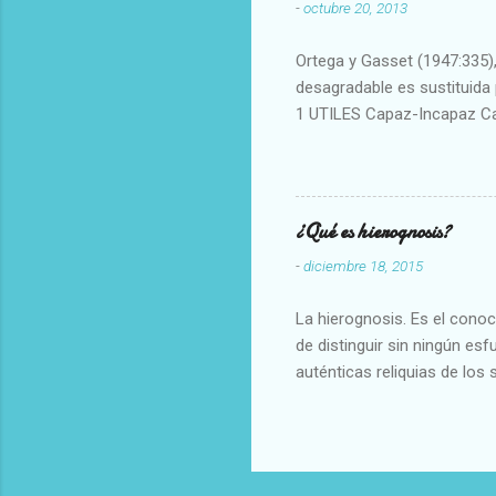
-
octubre 20, 2013
Ortega y Gasset (1947:335), 
desagradable es sustituida p
1 UTILES Capaz-Incapaz C
Vulgar Enérgico-Inerte Fue
Aproximado Evidente-Proba
Escrupuloso-Relajado Leal-
Armonioso-Inarmonioso 4 R
¿Qué es hierognosis?
-
diciembre 18, 2015
La hierognosis. Es el cono
de distinguir sin ningún es
auténticas reliquias de los 