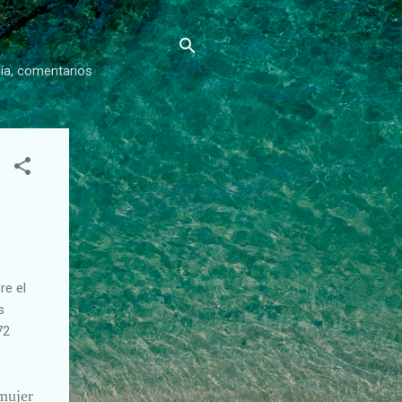
gía, comentarios
re el
s
72
mujer