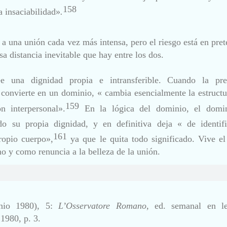
158
 insaciabilidad»
.
 a una unión cada vez más intensa, pero el riesgo está en pre
esa distancia inevitable que hay entre los dos.
 una dignidad propia e intransferible. Cuando la pre
 convierte en un dominio, « cambia esencialmente la estructu
159
n interpersonal».
En la lógica del dominio, el domi
o su propia dignidad,
y en definitiva deja « de identifi
161
ro
pio cuerpo»,
ya que le quita todo significado. Vive el
smo y como
renuncia a la belleza de la unión.
unio 1980), 5:
L’Osservatore Romano,
ed. semanal en l
 1980, p. 3.