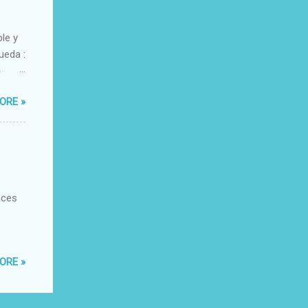
ble y
ueda :
o-
xacto-
ORE »
ante
aces
ORE »