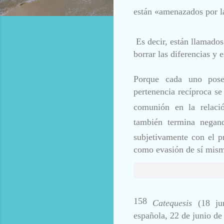
están «amenazados por la
Es decir, están llamados
borrar las diferencias y 
Porque cada uno posee
pertenencia recíproca se
comunión en la relació
también termi
na negand
subjetivamente con el p
como evasión de sí mi
158
Catequesis
(18 j
española, 22 de junio de