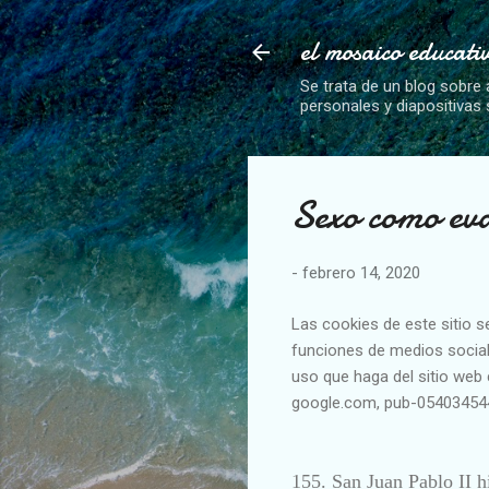
el mosaico educati
Se trata de un blog sobre 
personales y diapositivas
Sexo como eva
-
febrero 14, 2020
Las cookies de este sitio s
funciones de medios social
uso que haga del sitio web 
google.com, pub-05403454
155.
San Juan Pablo II h