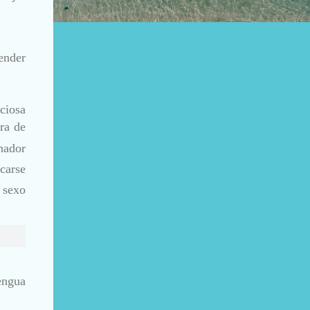
tender
ciosa
ra de
nador
carse
 sexo
engua