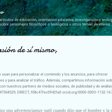
Ir al contenido principal
vo
artículos de educación, orientación educativa, investigaciones teolo
 sobre personajes filosóficos o teológicos u otros temas de interes
sión de sí mismo,
e usan para personalizar el contenido y los anuncios, para ofrecer
es y para analizar el tráfico. Además, compartimos información sob
con nuestros partners de medios sociales, de publicidad y de análisi
47368529, DIRECT, f08c47fec0942fa0 orcid.org/0000-0003-1152-16
izo una advertencia
muy sutil cuando dijo que el hombre y la 