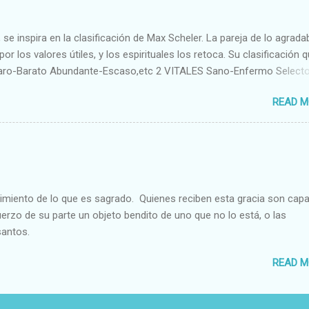
se inspira en la clasificación de Max Scheler. La pareja de lo agrada
or los valores útiles, y los espirituales los retoca. Su clasificación q
aro-Barato Abundante-Escaso,etc 2 VITALES Sano-Enfermo Select
rte-Débil,etc. 3 ESPIRITUALES a) Intelectuales Conocimiento-Error E
READ M
ble,etc b) Morales Bueno-malo Bondadoso-malvado Justo-Injusto
Desleal,etc. d) Estéticos Bello-Feo Gracioso-Tosco Elegante-Ineleg
ELIGIOSOS Santo-Pr...
cimiento de lo que es sagrado. Quienes reciben esta gracia son cap
fuerzo de su parte un objeto bendito de uno que no lo está, o las
santos.
READ M