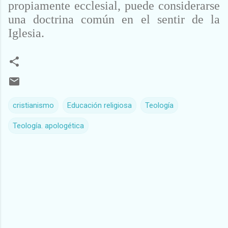
propiamente ecclesial, puede considerarse
una doctrina común en
el sentir de la
Iglesia.
cristianismo
Educación religiosa
Teología
Teología. apologética
C
o
m
e
n
t