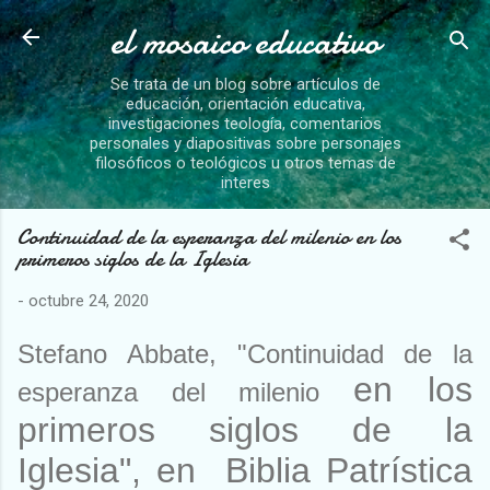
el mosaico educativo
Ir al contenido principal
Se trata de un blog sobre artículos de
educación, orientación educativa,
investigaciones teología, comentarios
personales y diapositivas sobre personajes
filosóficos o teológicos u otros temas de
interes
Continuidad de la esperanza del milenio en los
primeros siglos de la Iglesia
-
octubre 24, 2020
Stefano Abbate, "Continuidad de la
en los
esperanza del milenio
primeros siglos de la
Iglesia", en Biblia Patrística