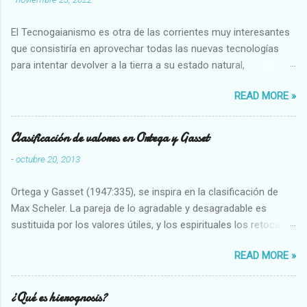
El Tecnogaianismo es otra de las corrientes muy interesantes
que consistiría en aprovechar todas las nuevas tecnologías
para intentar devolver a la tierra a su estado natural,
restaurarando todo el daño que hemos hecho a la tierra los
READ MORE »
seres humanos.
Clasificación de valores en Ortega y Gasset
-
octubre 20, 2013
Ortega y Gasset (1947:335), se inspira en la clasificación de
Max Scheler. La pareja de lo agradable y desagradable es
sustituida por los valores útiles, y los espirituales los retoca.
Su clasificación queda : 1 UTILES Capaz-Incapaz Caro-Barato
READ MORE »
Abundante-Escaso,etc 2 VITALES Sano-Enfermo Selecto-
Vulgar Enérgico-Inerte Fuerte-Débil,etc. 3 ESPIRITUALES a)
Intelectuales Conocimiento-Error Exacto-Aproximado
¿Qué es hierognosis?
Evidente-Probable,etc b) Morales Bueno-malo Bondadoso-