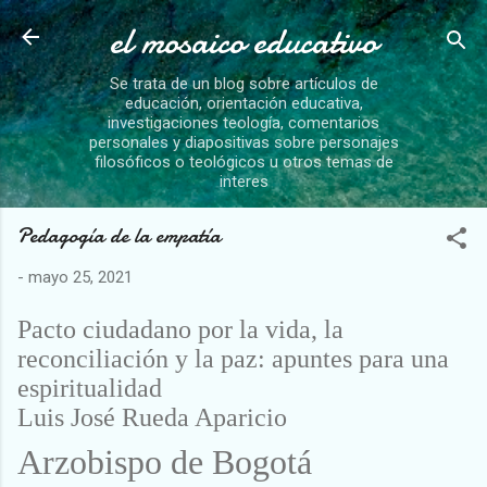
el mosaico educativo
Ir al contenido principal
Se trata de un blog sobre artículos de
educación, orientación educativa,
investigaciones teología, comentarios
personales y diapositivas sobre personajes
filosóficos o teológicos u otros temas de
interes
Pedagogía de la empatía
-
mayo 25, 2021
Pacto ciudadano por la vida, la
reconciliación y la paz:
apuntes para una
espiritualidad
Luis José Rueda Aparicio
Arzobispo de Bogotá