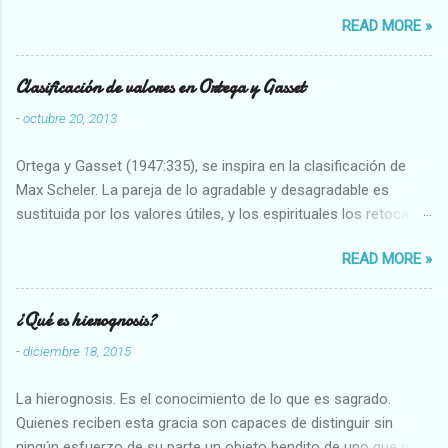
restaurarando todo el daño que hemos hecho a la tierra los
READ MORE »
seres humanos.
Clasificación de valores en Ortega y Gasset
-
octubre 20, 2013
Ortega y Gasset (1947:335), se inspira en la clasificación de
Max Scheler. La pareja de lo agradable y desagradable es
sustituida por los valores útiles, y los espirituales los retoca.
Su clasificación queda : 1 UTILES Capaz-Incapaz Caro-Barato
READ MORE »
Abundante-Escaso,etc 2 VITALES Sano-Enfermo Selecto-
Vulgar Enérgico-Inerte Fuerte-Débil,etc. 3 ESPIRITUALES a)
Intelectuales Conocimiento-Error Exacto-Aproximado
¿Qué es hierognosis?
Evidente-Probable,etc b) Morales Bueno-malo Bondadoso-
-
diciembre 18, 2015
malvado Justo-Injusto Escrupuloso-Relajado Leal-Desleal,etc.
d) Estéticos Bello-Feo Gracioso-Tosco Elegante-Inelegante
La hierognosis. Es el conocimiento de lo que es sagrado.
Armonioso-Inarmonioso 4 RELIGIOSOS Santo-Pr...
Quienes reciben esta gracia son capaces de distinguir sin
ningún esfuerzo de su parte un objeto bendito de uno que no