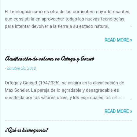
El Tecnogaianismo es otra de las corrientes muy interesantes
que consistiría en aprovechar todas las nuevas tecnologías
para intentar devolver a la tierra a su estado natural,
restaurarando todo el daño que hemos hecho a la tierra los
READ MORE »
seres humanos.
Clasificación de valores en Ortega y Gasset
-
octubre 20, 2013
Ortega y Gasset (1947:335), se inspira en la clasificación de
Max Scheler. La pareja de lo agradable y desagradable es
sustituida por los valores útiles, y los espirituales los retoca.
Su clasificación queda : 1 UTILES Capaz-Incapaz Caro-Barato
READ MORE »
Abundante-Escaso,etc 2 VITALES Sano-Enfermo Selecto-
Vulgar Enérgico-Inerte Fuerte-Débil,etc. 3 ESPIRITUALES a)
Intelectuales Conocimiento-Error Exacto-Aproximado
¿Qué es hierognosis?
Evidente-Probable,etc b) Morales Bueno-malo Bondadoso-