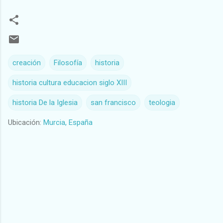
creación
Filosofía
historia
historia cultura educacion siglo XIII
historia De la Iglesia
san francisco
teologia
Ubicación:
Murcia, España
C
o
m
e
n
t