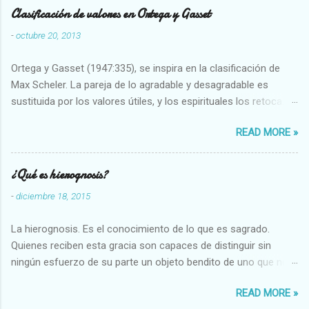
Clasificación de valores en Ortega y Gasset
-
octubre 20, 2013
Ortega y Gasset (1947:335), se inspira en la clasificación de
Max Scheler. La pareja de lo agradable y desagradable es
sustituida por los valores útiles, y los espirituales los retoca.
Su clasificación queda : 1 UTILES Capaz-Incapaz Caro-Barato
READ MORE »
Abundante-Escaso,etc 2 VITALES Sano-Enfermo Selecto-
Vulgar Enérgico-Inerte Fuerte-Débil,etc. 3 ESPIRITUALES a)
Intelectuales Conocimiento-Error Exacto-Aproximado
¿Qué es hierognosis?
Evidente-Probable,etc b) Morales Bueno-malo Bondadoso-
-
diciembre 18, 2015
malvado Justo-Injusto Escrupuloso-Relajado Leal-Desleal,etc.
d) Estéticos Bello-Feo Gracioso-Tosco Elegante-Inelegante
La hierognosis. Es el conocimiento de lo que es sagrado.
Armonioso-Inarmonioso 4 RELIGIOSOS Santo-Pr...
Quienes reciben esta gracia son capaces de distinguir sin
ningún esfuerzo de su parte un objeto bendito de uno que no
lo está, o las auténticas reliquias de los santos.
READ MORE »