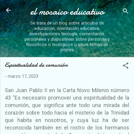
el mosaico educativo
Ir al contenido principal
Se trata de un blog sobre artículos de
educación, orientación educativa,
investigaciones teología, comentarios
personales y diapositivas sobre personajes
filosóficos o teológicos u otros temas de
interes
Espiritualidad de comunión
-
marzo 17, 2023
San Juan Pablo II en la Carta Novo Milenio número
43 "Es necesario promover una espiritualidad de la
comunión, que significa ante todo una mirada del
corazón sobre todo hacia el misterio de la Trinidad
que habita en nosotros, y cuya luz ha de ser
reconocida también en el rostro de los hermanos