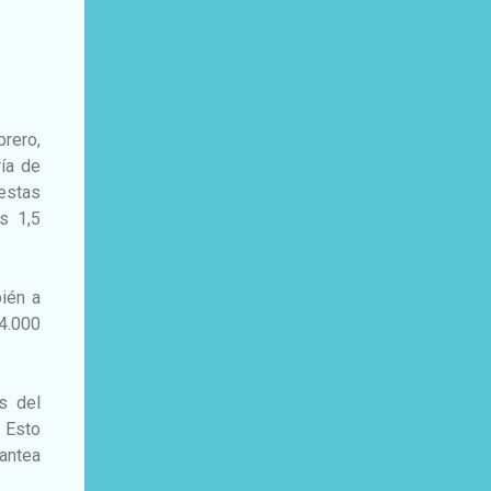
brero,
ía de
estas
s 1,5
ién a
4.000
s del
 Esto
antea