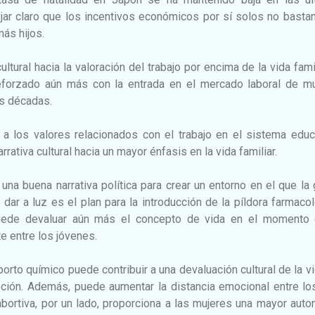
jar claro que los incentivos económicos por sí solos no basta
más hijos.
tural hacia la valoración del trabajo por encima de la vida famil
eforzado aún más con la entrada en el mercado laboral de m
as décadas.
 a los valores relacionados con el trabajo en el sistema educ
rativa cultural hacia un mayor énfasis en la vida familiar.
una buena narrativa política para crear un entorno en el que la
 dar a luz es el plan para la introducción de la píldora farmaco
puede devaluar aún más el concepto de vida en el momento 
e entre los jóvenes.
orto químico puede contribuir a una devaluación cultural de la v
ción. Además, puede aumentar la distancia emocional entre lo
abortiva, por un lado, proporciona a las mujeres una mayor aut