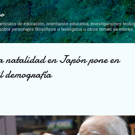
Ir al contenido principal
vo
artículos de educación, orientación educativa, investigaciones teolo
 sobre personajes filosóficos o teológicos u otros temas de interes
la natalidad en Japón pone en
il demografía