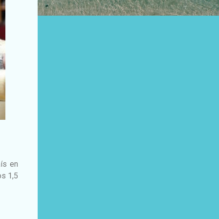
ís en
os 1,5