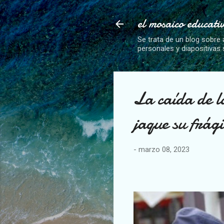
el mosaico educati
Se trata de un blog sobre 
personales y diapositivas
La caída de 
jaque su frág
-
marzo 08, 2023