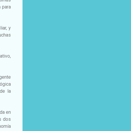
n para
iar, y
uchas
ativo,
 gente
lógica
de la
ida en
s dos
onomía