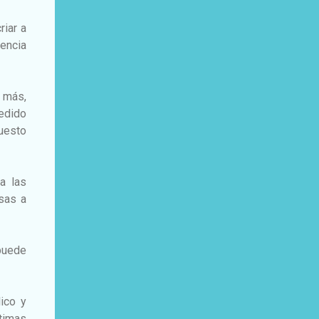
riar a
dencia
z más,
edido
uesto
a las
esas a
 puede
ico y
timas