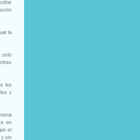
ditar
ución
uar la
e sólo
entras
e las
ales y
stema
ra en
gún el
 y sin