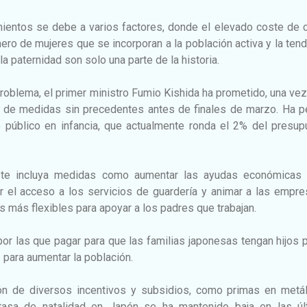
ientos se debe a varios factores, donde el elevado coste de c
mero de mujeres que se incorporan a la población activa y la ten
la paternidad son solo una parte de la historia.
problema, el primer ministro Fumio Kishida ha prometido, una ve
e de medidas sin precedentes antes de finales de marzo. Ha p
 público en infancia, que actualmente ronda el 2% del presup
te incluya medidas como aumentar las ayudas económicas 
ar el acceso a los servicios de guardería y animar a las empr
s más flexibles para apoyar a los padres que trabajan.
or las que pagar para que las familias japonesas tengan hijos
 para aumentar la población.
ión de diversos incentivos y subsidios, como primas en metál
 tasa de natalidad en Japón se ha mantenido baja en las úl