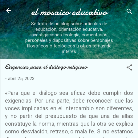
el mosaico educativo
Ir al contenido principal
Se trata de un blog sobre artículos de
educación, orientación educativa,
investigaciones teología, comentarios
personales y diapositivas sobre personajes
filosóficos o teológicos u otros temas de
interes
Exigencias para el diálogo religioso
-
abril 25, 2023
«Para que el diálogo sea eficaz debe cumplir dos
exigencias. Por una parte, debe reconocer que las
voces implicadas en el intercambio son diferentes,
y no partir del presupuesto de que una de ellas
constituye la norma, mientras que la otra se explica
como desviación, retraso, o mala fe. Si no estamos