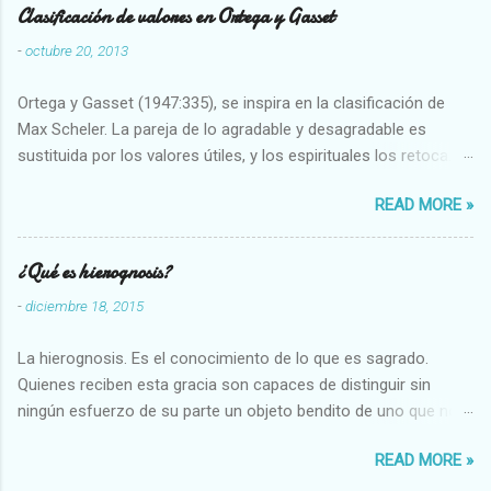
Clasificación de valores en Ortega y Gasset
-
octubre 20, 2013
Ortega y Gasset (1947:335), se inspira en la clasificación de
Max Scheler. La pareja de lo agradable y desagradable es
sustituida por los valores útiles, y los espirituales los retoca.
Su clasificación queda : 1 UTILES Capaz-Incapaz Caro-Barato
READ MORE »
Abundante-Escaso,etc 2 VITALES Sano-Enfermo Selecto-
Vulgar Enérgico-Inerte Fuerte-Débil,etc. 3 ESPIRITUALES a)
Intelectuales Conocimiento-Error Exacto-Aproximado
¿Qué es hierognosis?
Evidente-Probable,etc b) Morales Bueno-malo Bondadoso-
-
diciembre 18, 2015
malvado Justo-Injusto Escrupuloso-Relajado Leal-Desleal,etc.
d) Estéticos Bello-Feo Gracioso-Tosco Elegante-Inelegante
La hierognosis. Es el conocimiento de lo que es sagrado.
Armonioso-Inarmonioso 4 RELIGIOSOS Santo-Pr...
Quienes reciben esta gracia son capaces de distinguir sin
ningún esfuerzo de su parte un objeto bendito de uno que no
lo está, o las auténticas reliquias de los santos.
READ MORE »