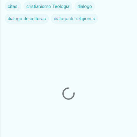
citas.
cristianismo Teología
dialogo
dialogo de culturas
dialogo de religiones
C
o
m
e
n
t
a
r
i
o
s