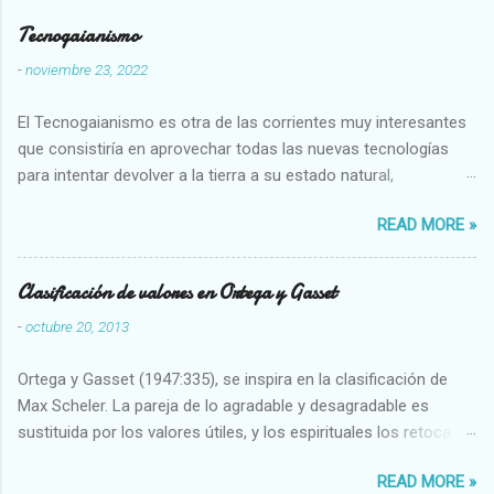
Tecnogaianismo
-
noviembre 23, 2022
El Tecnogaianismo es otra de las corrientes muy interesantes
que consistiría en aprovechar todas las nuevas tecnologías
para intentar devolver a la tierra a su estado natural,
restaurarando todo el daño que hemos hecho a la tierra los
READ MORE »
seres humanos.
Clasificación de valores en Ortega y Gasset
-
octubre 20, 2013
Ortega y Gasset (1947:335), se inspira en la clasificación de
Max Scheler. La pareja de lo agradable y desagradable es
sustituida por los valores útiles, y los espirituales los retoca.
Su clasificación queda : 1 UTILES Capaz-Incapaz Caro-Barato
READ MORE »
Abundante-Escaso,etc 2 VITALES Sano-Enfermo Selecto-