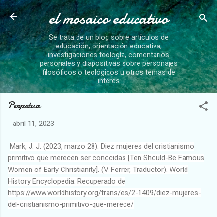
el mosaico educativo
Ir al contenido principal
Se trata de un blog sobre artículos de
educación, orientación educativa,
investigaciones teología, comentarios
personales y diapositivas sobre personajes
filosóficos o teológicos u otros temas de
interes
Perpetua
-
abril 11, 2023
Mark, J. J. (2023, marzo 28). Diez mujeres del cristianismo
primitivo que merecen ser conocidas [Ten Should-Be Famous
Women of Early Christianity]. (V. Ferrer, Traductor). World
History Encyclopedia. Recuperado de
https://www.worldhistory.org/trans/es/2-1409/diez-mujeres-
del-cristianismo-primitivo-que-merece/