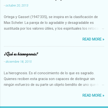
-
octubre 20, 2013
Ortega y Gasset (1947:335), se inspira en la clasificación de
Max Scheler. La pareja de lo agradable y desagradable es
sustituida por los valores útiles, y los espirituales los retoca.
Su clasificación queda : 1 UTILES Capaz-Incapaz Caro-Barato
READ MORE »
Abundante-Escaso,etc 2 VITALES Sano-Enfermo Selecto-
Vulgar Enérgico-Inerte Fuerte-Débil,etc. 3 ESPIRITUALES a)
Intelectuales Conocimiento-Error Exacto-Aproximado
¿Qué es hierognosis?
Evidente-Probable,etc b) Morales Bueno-malo Bondadoso-
-
diciembre 18, 2015
malvado Justo-Injusto Escrupuloso-Relajado Leal-Desleal,etc.
d) Estéticos Bello-Feo Gracioso-Tosco Elegante-Inelegante
La hierognosis. Es el conocimiento de lo que es sagrado.
Armonioso-Inarmonioso 4 RELIGIOSOS Santo-Pr...
Quienes reciben esta gracia son capaces de distinguir sin
ningún esfuerzo de su parte un objeto bendito de uno que no
lo está, o las auténticas reliquias de los santos.
READ MORE »