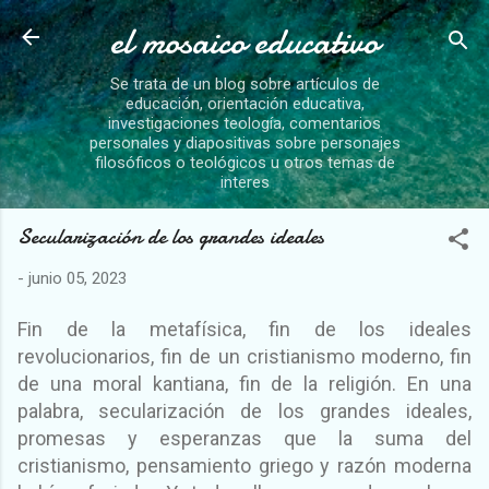
el mosaico educativo
Ir al contenido principal
Se trata de un blog sobre artículos de
educación, orientación educativa,
investigaciones teología, comentarios
personales y diapositivas sobre personajes
filosóficos o teológicos u otros temas de
interes
Secularización de los grandes ideales
-
junio 05, 2023
Fin de la metafísica, fin de los ideales
revolucionarios, fin de un cristianismo moderno, fin
de una moral kantiana, fin de la religión. En una
palabra, secularización de los grandes ideales,
promesas y esperanzas que la suma del
cristianismo, pensamiento griego y razón moderna