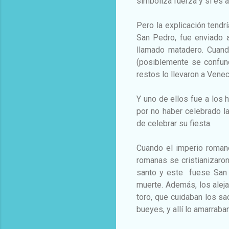
simboliza fuerza y si es 
Pero la explicación tendr
San Pedro, fue enviado a
llamado matadero. Cuando 
(posiblemente se confundi
restos lo llevaron a Vene
Y uno de ellos fue a los 
por no haber celebrado la
de celebrar su fiesta.
Cuando el imperio romano 
romanas se cristianizaron,
santo y este fuese San 
muerte. Además, los aleja
toro, que cuidaban los s
bueyes, y allí lo amarraba