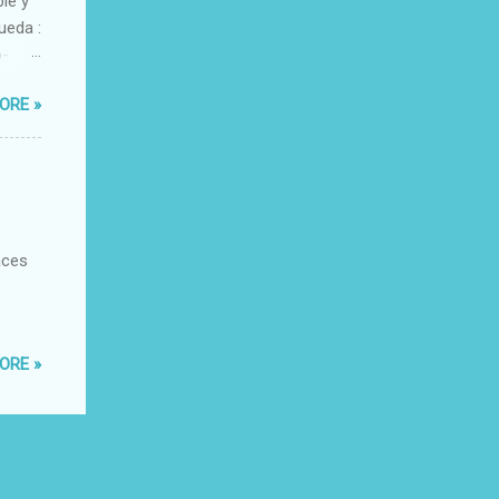
ble y
ueda :
o-
xacto-
ORE »
ante
aces
ORE »