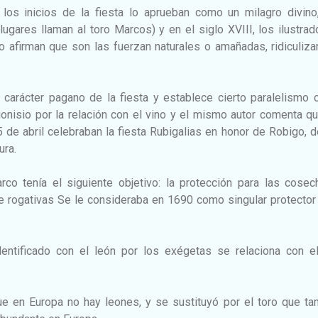
los inicios de la fiesta lo aprueban como un milagro divino,
ares llaman al toro Marcos) y en el siglo XVIII, los ilustrad
ro afirman que son las fuerzan naturales o amañadas, ridiculiz
 carácter pagano de la fiesta y establece cierto paralelismo 
onisio por la relación con el vino y el mismo autor comenta q
 de abril celebraban la fiesta Rubigalias en honor de Robigo, 
tura.
co tenía el siguiente objetivo: la protección para las cosec
e rogativas Se le consideraba en 1690 como singular protector
ntificado con el león por los exégetas se relaciona con el
que en Europa no hay leones, y se sustituyó por el toro que t