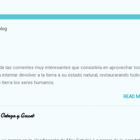
blog
e las corrientes muy interesantes que consistiría en aprovechar to
 intentar devolver a la tierra a su estado natural, restaurarando todo
 tierra los seres humanos.
READ M
n Ortega y Gasset