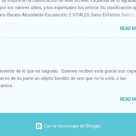
se inspira en la clasificación de Max Scheler. La pareja de lo agrada
or los valores útiles, y los espirituales los retoca. Su clasificación q
aro-Barato Abundante-Escaso,etc 2 VITALES Sano-Enfermo Select
rte-Débil,etc. 3 ESPIRITUALES a) Intelectuales Conocimiento-Error E
READ M
ble,etc b) Morales Bueno-malo Bondadoso-malvado Justo-Injusto
Desleal,etc. d) Estéticos Bello-Feo Gracioso-Tosco Elegante-Ineleg
ELIGIOSOS Santo-Pr...
cimiento de lo que es sagrado. Quienes reciben esta gracia son cap
fuerzo de su parte un objeto bendito de uno que no lo está, o las
santos.
READ M
Con la tecnología de Blogger