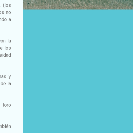
 (los
os no
ando a
con la
ue los
deidad
has y
 de la
 toro
ambién