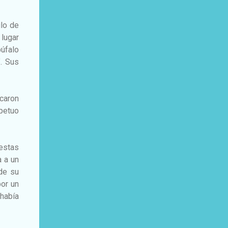
ulo de
lugar
búfalo
”. Sus
acaron
rpetuo
iestas
a a un
de su
por un
 había