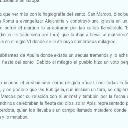
abundante en Europa.
ía que ver más con la hagiografía del santo. San Marcos, discíp
 Roma a evangelizar Alejandría y construyó una iglesia en un 
sufrió el martirio lo arrastraron por las calles llamándolo “
ó en la traducción por toro) que lo iban a llevar al matadero
cia en el siglo VI donde se le atribuyó numerosos milagros.
habitantes de Apulia donde existía un sequia tremenda y lo ach
 fiesta del santo. Debido al milagro el pueblo hizo un voto pe
impuso el cristianismo como religión oficial, casi todas la f
 y es posible que las Rubigalia, que incluían un toro, se eligier
Marcos por su relación con el animal y también por la fecha 
ndrinos celebraban la fiesta del dios solar Apis, representado 
acerdote, quien los llevaba a un campo llamado matadero donde
n y lo mataban.