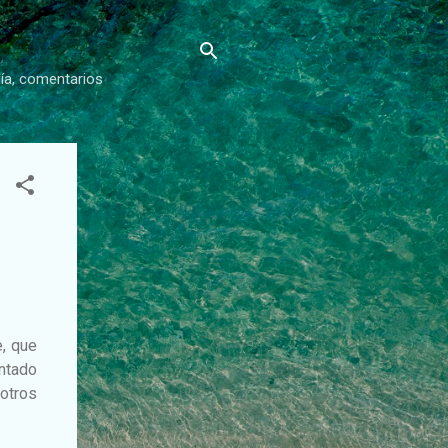
gía, comentarios
e, que
entado
otros