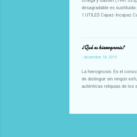
Ortega y Gasset (1947:335), 
desagradable es sustituida p
1 UTILES Capaz-Incapaz C
Vulgar Enérgico-Inerte Fue
Aproximado Evidente-Proba
Escrupuloso-Relajado Leal-
Armonioso-Inarmonioso 4 R
¿Qué es hierognosis?
-
diciembre 18, 2015
La hierognosis. Es el cono
de distinguir sin ningún es
auténticas reliquias de los 