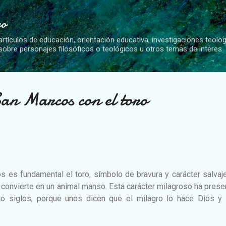
Ir al contenido principal
vo
artículos de educación, orientación educativa, investigaciones teolo
 sobre personajes filosóficos o teológicos u otros temas de interes
San Marcos con el toro
s es fundamental el toro, símbolo de bravura y carácter salvaj
 convierte en un animal manso. Esta carácter milagroso ha pres
nco siglos, porque unos dicen que el milagro lo hace Dios y 