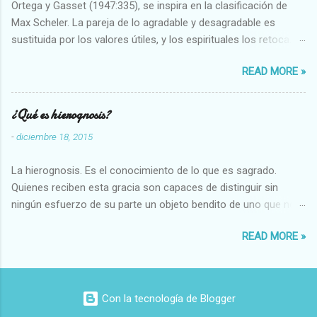
Ortega y Gasset (1947:335), se inspira en la clasificación de
Max Scheler. La pareja de lo agradable y desagradable es
sustituida por los valores útiles, y los espirituales los retoca.
Su clasificación queda : 1 UTILES Capaz-Incapaz Caro-Barato
READ MORE »
Abundante-Escaso,etc 2 VITALES Sano-Enfermo Selecto-
Vulgar Enérgico-Inerte Fuerte-Débil,etc. 3 ESPIRITUALES a)
Intelectuales Conocimiento-Error Exacto-Aproximado
¿Qué es hierognosis?
Evidente-Probable,etc b) Morales Bueno-malo Bondadoso-
-
diciembre 18, 2015
malvado Justo-Injusto Escrupuloso-Relajado Leal-Desleal,etc.
d) Estéticos Bello-Feo Gracioso-Tosco Elegante-Inelegante
La hierognosis. Es el conocimiento de lo que es sagrado.
Armonioso-Inarmonioso 4 RELIGIOSOS Santo-Pr...
Quienes reciben esta gracia son capaces de distinguir sin
ningún esfuerzo de su parte un objeto bendito de uno que no
lo está, o las auténticas reliquias de los santos.
READ MORE »
Con la tecnología de Blogger