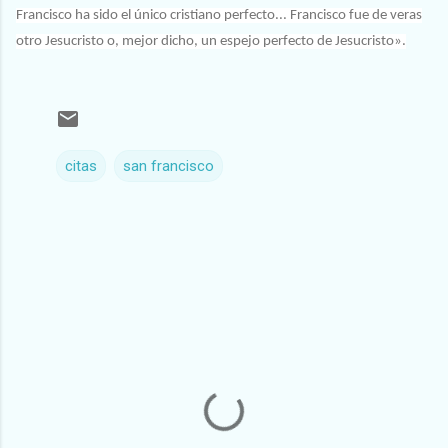
Francisco ha sido el único cristiano perfecto... Francisco fue de veras
otro Jesucristo o, mejor dicho, un espejo perfecto de Jesucristo».
citas
san francisco
C
o
m
e
n
t
a
r
i