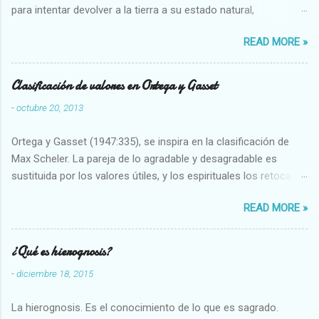
para intentar devolver a la tierra a su estado natural,
restaurarando todo el daño que hemos hecho a la tierra los
READ MORE »
seres humanos.
Clasificación de valores en Ortega y Gasset
-
octubre 20, 2013
Ortega y Gasset (1947:335), se inspira en la clasificación de
Max Scheler. La pareja de lo agradable y desagradable es
sustituida por los valores útiles, y los espirituales los retoca.
Su clasificación queda : 1 UTILES Capaz-Incapaz Caro-Barato
READ MORE »
Abundante-Escaso,etc 2 VITALES Sano-Enfermo Selecto-
Vulgar Enérgico-Inerte Fuerte-Débil,etc. 3 ESPIRITUALES a)
Intelectuales Conocimiento-Error Exacto-Aproximado
¿Qué es hierognosis?
Evidente-Probable,etc b) Morales Bueno-malo Bondadoso-
-
diciembre 18, 2015
malvado Justo-Injusto Escrupuloso-Relajado Leal-Desleal,etc.
d) Estéticos Bello-Feo Gracioso-Tosco Elegante-Inelegante
La hierognosis. Es el conocimiento de lo que es sagrado.
Armonioso-Inarmonioso 4 RELIGIOSOS Santo-Pr...