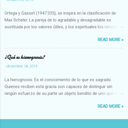
Ortega y Gasset (1947:335), se inspira en la clasificación de
Max Scheler. La pareja de lo agradable y desagradable es
sustituida por los valores útiles, y los espirituales los retoca.
Su clasificación queda : 1 UTILES Capaz-Incapaz Caro-Barato
READ MORE »
Abundante-Escaso,etc 2 VITALES Sano-Enfermo Selecto-
Vulgar Enérgico-Inerte Fuerte-Débil,etc. 3 ESPIRITUALES a)
Intelectuales Conocimiento-Error Exacto-Aproximado
¿Qué es hierognosis?
Evidente-Probable,etc b) Morales Bueno-malo Bondadoso-
-
diciembre 18, 2015
malvado Justo-Injusto Escrupuloso-Relajado Leal-Desleal,etc.
d) Estéticos Bello-Feo Gracioso-Tosco Elegante-Inelegante
La hierognosis. Es el conocimiento de lo que es sagrado.
Armonioso-Inarmonioso 4 RELIGIOSOS Santo-Pr...
Quienes reciben esta gracia son capaces de distinguir sin
ningún esfuerzo de su parte un objeto bendito de uno que no
lo está, o las auténticas reliquias de los santos.
READ MORE »