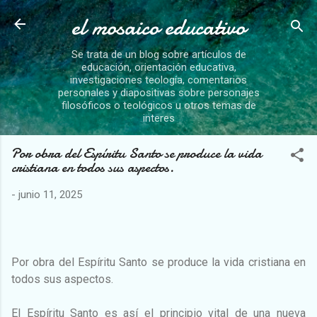
el mosaico educativo
Ir al contenido principal
Se trata de un blog sobre artículos de
educación, orientación educativa,
investigaciones teología, comentarios
personales y diapositivas sobre personajes
filosóficos o teológicos u otros temas de
interes
Por obra del Espíritu Santo se produce la vida
cristiana en todos sus aspectos.
-
junio 11, 2025
Por obra del Espíritu Santo se produce la vida cristiana en
todos sus aspectos.
El Espíritu Santo es así el principio vital de una nueva