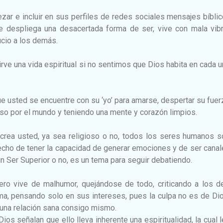
ezar e incluir en sus perfiles de redes sociales mensajes bíblic
e despliega una desacertada forma de ser, vive con mala vibr
ucio a los demás.
irve una vida espiritual si no sentimos que Dios habita en cada 
ue usted se encuentre con su ‘yo’ para amarse, despertar su fuer
r eso por el mundo y teniendo una mente y corazón limpios.
 crea usted, ya sea religioso o no, todos los seres humanos 
hecho de tener la capacidad de generar emociones y de ser cana
 un Ser Superior o no, es un tema para seguir debatiendo.
ero vive de malhumor, quejándose de todo, criticando a los d
ma, pensando solo en sus intereses, pues la culpa no es de Di
 una relación sana consigo mismo.
Dios señalan que ello lleva inherente una espiritualidad, la cual 