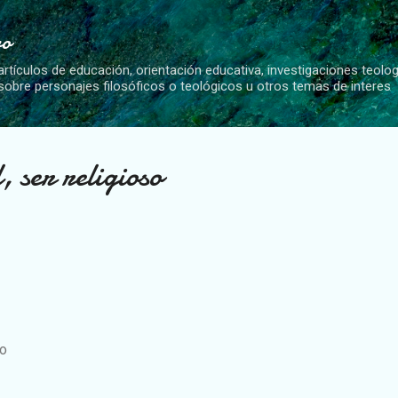
Ir al contenido principal
vo
artículos de educación, orientación educativa, investigaciones teolo
 sobre personajes filosóficos o teológicos u otros temas de interes
, ser religioso
so