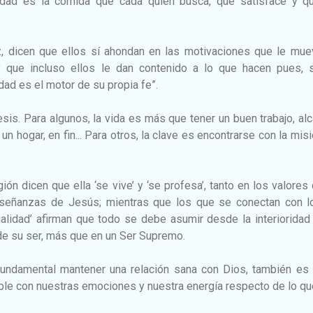
alidad es la comida que cada quien busca, que satisface y q
ez, dicen que ellos sí ahondan en las motivaciones que le mue
y que incluso ellos le dan contenido a lo que hacen pues, 
idad es el motor de su propia fe”.
sis. Para algunos, la vida es más que tener un buen trabajo, al
un hogar, en fin... Para otros, la clave es encontrarse con la mis
ión dicen que ella ‘se vive’ y ‘se profesa’, tanto en los valore
nseñanzas de Jesús; mientras que los que se conectan con l
alidad’ afirman que todo se debe asumir desde la interioridad
de su ser, más que en un Ser Supremo.
 fundamental mantener una relación sana con Dios, también es 
able con nuestras emociones y nuestra energía respecto de lo q