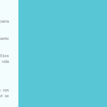
ierra
iento
 Esos
 vida
s con
ad se