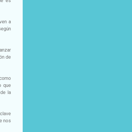
ue es
ven a
según
canzar
ión de
s como
o que
 de la
clave
ue nos