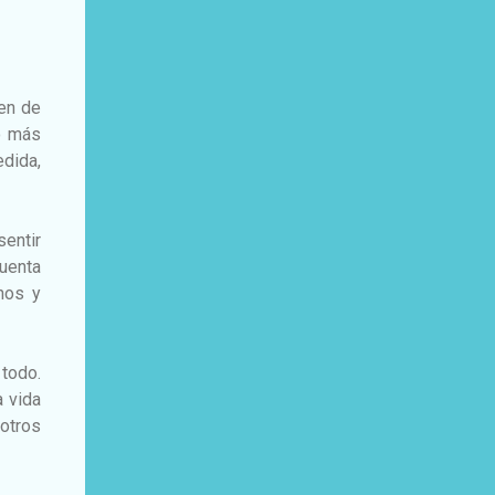
ren de
o más
edida,
entir
cuenta
nos y
todo.
a vida
otros