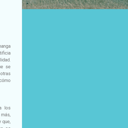
manga
ficia
lidad.
ue se
 otras
 cómo
a los
s más,
y que,