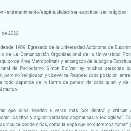
m/entretenimiento/espiritualidad/ser-espiritual-ser-religioso-
e de 2022
a desde 1989. Egresado de la Universidad Autónoma de Bucara
ia de La Comunicación Organizacional de la Universidad Ponti
equipo de Área Metropolitana y encargado de la página Espiritua
ional de Periodismo Simón Bolívar.Hay muchas personas q
’, pero no ‘religiosas’ y viceversa. Respeto cada posición, entre
ia todo depende de la forma de pensar de cada quien y de
el mundo.
uran que ellos tienden a verse más ‘por dentro’ y critican 
rporan los ritos y siguen verdades dogmáticas o teológicas”. E
 nos inculca desde niños, como la sopa que no queremos tomar” 