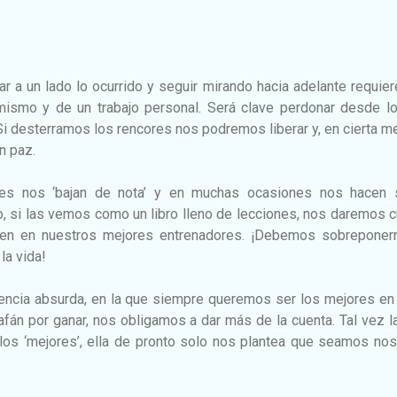
jar a un lado lo ocurrido y seguir mirando hacia adelante requie
mismo y de un trabajo personal. Será clave perdonar desde l
Si desterramos los rencores nos podremos liberar y, en cierta m
an paz.
iles nos ‘bajan de nota’ y en muchas ocasiones nos hacen s
, si las vemos como un libro lleno de lecciones, nos daremos 
ten en nuestros mejores entrenadores. ¡Debemos sobreponer
 la vida!
ncia absurda, en la que siempre queremos ser los mejores en 
fán por ganar, nos obligamos a dar más de la cuenta. Tal vez l
os ‘mejores’, ella de pronto solo nos plantea que seamos nos