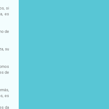
os, si
a, es
uno de
za, su
somos
les de
emás,
os, es
les da