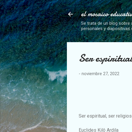
el mosaico educati
Se trata de un blog sobre 
personales y diapositivas
Ser espiritual
-
noviembre 27, 2022
Ser espiritual, ser religio
Euclides Kilô Ardila