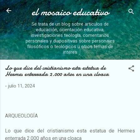
el mosaico educativo
Ir al contenido principal
Se trata de un blog sobre artículos de
educación, orientación educativa,
investigaciones teología, comentarios
personales y diapositivas sobre personajes
filosóficos o teológicos u otros temas de
interes
Lo que dice del cristianismo esta estatua de
Hermes enterrada 2.000 años en una cloaca
-
julio 11, 2024
ARQUEOLOGÍA
Lo que dice del cristianismo esta estatua de Hermes
enterrada 2.000 años en una cloaca