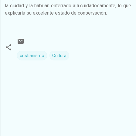
la ciudad y la habrían enterrado allí cuidadosamente, lo que
explicaría su excelente estado de conservación.
cristianismo
Cultura
C
o
m
e
n
t
a
r