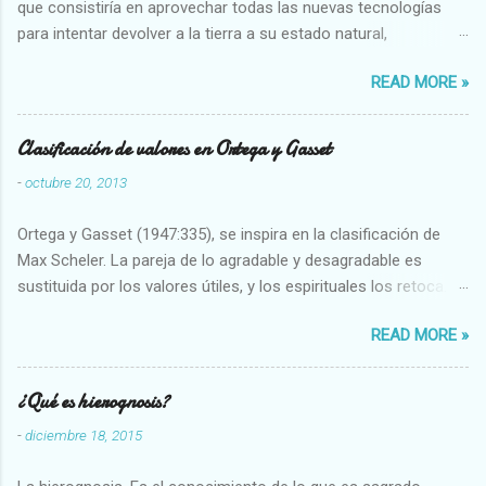
que consistiría en aprovechar todas las nuevas tecnologías
para intentar devolver a la tierra a su estado natural,
restaurarando todo el daño que hemos hecho a la tierra los
READ MORE »
seres humanos.
Clasificación de valores en Ortega y Gasset
-
octubre 20, 2013
Ortega y Gasset (1947:335), se inspira en la clasificación de
Max Scheler. La pareja de lo agradable y desagradable es
sustituida por los valores útiles, y los espirituales los retoca.
Su clasificación queda : 1 UTILES Capaz-Incapaz Caro-Barato
READ MORE »
Abundante-Escaso,etc 2 VITALES Sano-Enfermo Selecto-
Vulgar Enérgico-Inerte Fuerte-Débil,etc. 3 ESPIRITUALES a)
Intelectuales Conocimiento-Error Exacto-Aproximado
¿Qué es hierognosis?
Evidente-Probable,etc b) Morales Bueno-malo Bondadoso-
-
diciembre 18, 2015
malvado Justo-Injusto Escrupuloso-Relajado Leal-Desleal,etc.
d) Estéticos Bello-Feo Gracioso-Tosco Elegante-Inelegante