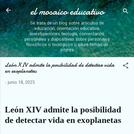
el mosaico educativo
Ir al contenido principal
Se trata de un blog sobre artículos de
educación, orientación educativa,
investigaciones teología, comentarios
personales y diapositivas sobre personajes
filosóficos o teológicos u otros temas de
interes
León XIV admite la posibilidad de detectar vida
en exoplanetas
-
junio 18, 2025
León XIV admite la posibilidad
de detectar vida en exoplanetas