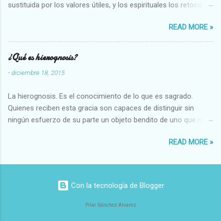
sustituida por los valores útiles, y los espirituales los retoca.
Su clasificación queda : 1 UTILES Capaz-Incapaz Caro-Barato
READ MORE »
Abundante-Escaso,etc 2 VITALES Sano-Enfermo Selecto-
Vulgar Enérgico-Inerte Fuerte-Débil,etc. 3 ESPIRITUALES a)
Intelectuales Conocimiento-Error Exacto-Aproximado
¿Qué es hierognosis?
Evidente-Probable,etc b) Morales Bueno-malo Bondadoso-
-
diciembre 18, 2015
malvado Justo-Injusto Escrupuloso-Relajado Leal-Desleal,etc.
d) Estéticos Bello-Feo Gracioso-Tosco Elegante-Inelegante
La hierognosis. Es el conocimiento de lo que es sagrado.
Armonioso-Inarmonioso 4 RELIGIOSOS Santo-Pr...
Quienes reciben esta gracia son capaces de distinguir sin
ningún esfuerzo de su parte un objeto bendito de uno que no
lo está, o las auténticas reliquias de los santos.
READ MORE »
Con la tecnología de Blogger
Pilar Sánchez Alvarez