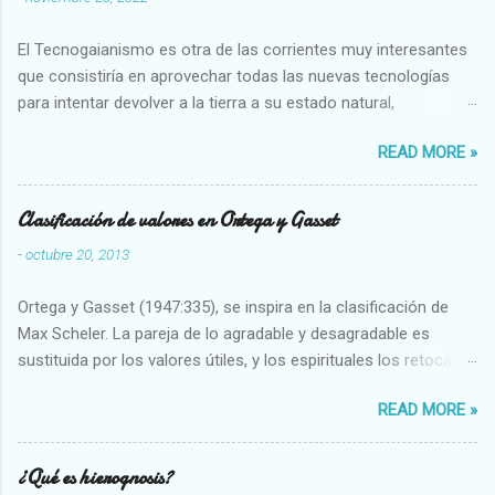
El Tecnogaianismo es otra de las corrientes muy interesantes
que consistiría en aprovechar todas las nuevas tecnologías
para intentar devolver a la tierra a su estado natural,
restaurarando todo el daño que hemos hecho a la tierra los
READ MORE »
seres humanos.
Clasificación de valores en Ortega y Gasset
-
octubre 20, 2013
Ortega y Gasset (1947:335), se inspira en la clasificación de
Max Scheler. La pareja de lo agradable y desagradable es
sustituida por los valores útiles, y los espirituales los retoca.
Su clasificación queda : 1 UTILES Capaz-Incapaz Caro-Barato
READ MORE »
Abundante-Escaso,etc 2 VITALES Sano-Enfermo Selecto-
Vulgar Enérgico-Inerte Fuerte-Débil,etc. 3 ESPIRITUALES a)
Intelectuales Conocimiento-Error Exacto-Aproximado
¿Qué es hierognosis?
Evidente-Probable,etc b) Morales Bueno-malo Bondadoso-