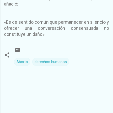
añadió:
«Es de sentido común que permanecer en silencio y
ofrecer una conversación consensuada no
constituye un daño».
Aborto
derechos humanos
C
o
m
e
n
t