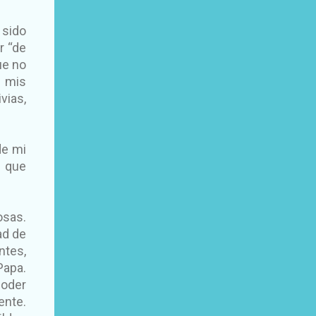
 sido
r “de
ue no
e mis
vias,
de mi
a que
osas.
ad de
ntes,
Papa.
poder
ente.