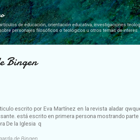
Ir al contenido principal
vo
artículos de educación, orientación educativa, investigaciones teolo
 sobre personajes filosóficos o teológicos u otros temas de interes
e Bingen
iculo escrito por Eva Martínez en la revista aladar qwq
sante. está escrito en primera persona mostrando parte 
ra De la Iglesia q
egarda de Bingen