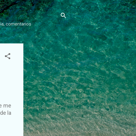
gía, comentarios
ue me
de la