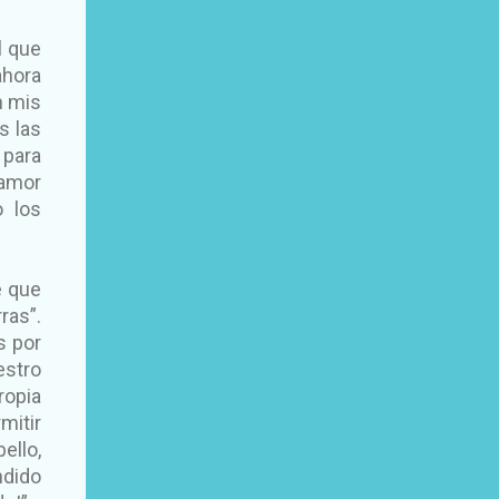
l que
ahora
n mis
s las
 para
 amor
o los
e que
ras”.
s por
estro
ropia
mitir
llo,
ndido