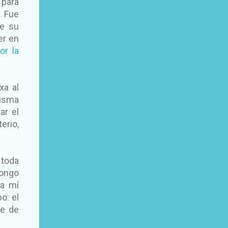
 para
. Fue
de su
er en
or la
xa al
misma
ar el
erio,
 toda
pongo
 a mí
o: el
te de