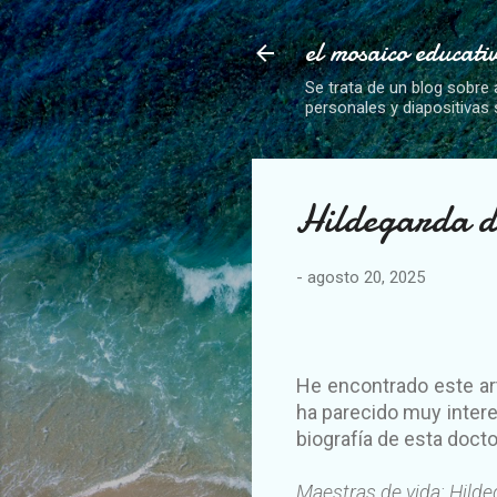
el mosaico educati
Se trata de un blog sobre 
personales y diapositivas
Hildegarda d
-
agosto 20, 2025
He encontrado este art
ha parecido muy intere
biografía de esta docto
Maestras de vida: Hild