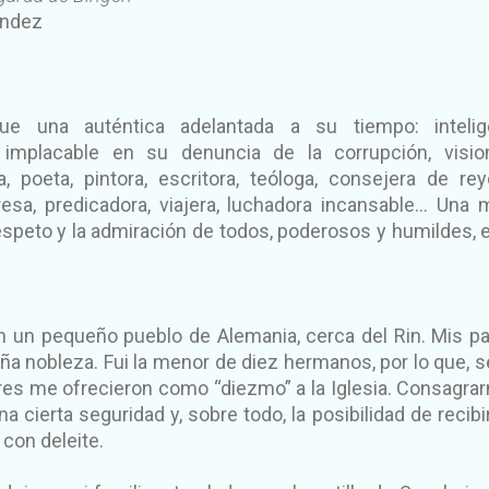
ández
e una auténtica adelantada a su tiempo: intelige
a implacable en su denuncia de la corrupción, vision
, poeta, pintora, escritora, teóloga, consejera de re
resa, predicadora, viajera, luchadora incansable… Una 
speto y la admiración de todos, poderosos y humildes, 
n un pequeño pueblo de Alemania, cerca del Rin. Mis p
ña nobleza. Fui la menor de diez hermanos, por lo que, 
res me ofrecieron como “diezmo” a la Iglesia. Consagra
na cierta seguridad y, sobre todo, la posibilidad de recibi
con deleite.