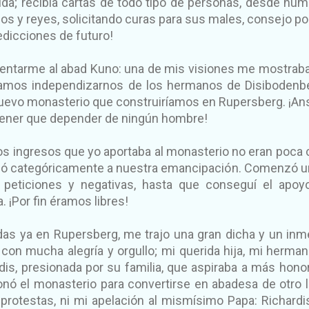
a; recibía cartas de todo tipo de personas, desde hum
os y reyes, solicitando curas para sus males, consejo pol
redicciones de futuro!
entarme al abad Kuno: una de mis visiones me mostrab
amos independizarnos de los hermanos de Disibodenb
uevo monasterio que construiríamos en Rupersberg. ¡An
o tener que depender de ningún hombre!
 los ingresos que yo aportaba al monasterio no eran poca 
gó categóricamente a nuestra emancipación. Comenzó un
s peticiones y negativas, hasta que conseguí el apoy
 ¡Por fin éramos libres!
idas ya en Rupersberg, me trajo una gran dicha y un in
 con mucha alegría y orgullo; mi querida hija, mi herman
dis, presionada por su familia, que aspiraba a más hono
onó el monasterio para convertirse en abadesa de otro l
 protestas, ni mi apelación al mismísimo Papa: Richard