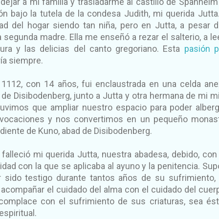
dejar a mi familia y trasladarme al castillo de Spanheim
 bajo la tutela de la condesa Judith, mi querida Jutta
idad del hogar siendo tan niña, pero en Jutta, a pesar 
 segunda madre. Ella me enseñó a rezar el salterio, a le
tura y las delicias del canto gregoriano. Esta
pasión p
a siempre.
1112, con 14 años, fui enclaustrada en una celda ane
de Disibodenberg, junto a Jutta y otra hermana de mi 
tuvimos que ampliar nuestro espacio para poder alberg
vocaciones y nos convertimos en un pequeño monast
iente de Kuno, abad de Disibodenberg.
falleció mi querida Jutta, nuestra abadesa, debido, con
ridad con la que se aplicaba al ayuno y la penitencia. Su
r sido testigo durante tantos años de su sufrimiento,
compañar el cuidado del alma con el cuidado del cuerp
complace con el sufrimiento de sus criaturas, sea és
espiritual.