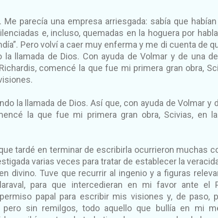
é. Me parecía una empresa arriesgada: sabía que habían
lenciadas e, incluso, quemadas en la hoguera por habla
ndía”. Pero volví a caer muy enferma y me di cuenta de q
o la llamada de Dios. Con ayuda de Volmar y de una d
ichardis, comencé la que fue mi primera gran obra, Sci
visiones.
ndo la llamada de Dios. Así que, con ayuda de Volmar y 
mencé la que fue mi primera gran obra, Scivias, en l
que tardé en terminar de escribirla ocurrieron muchas c
vestigada varias veces para tratar de establecer la veracid
n divino. Tuve que recurrir al ingenio y a figuras releva
raval, para que intercedieran en mi favor ante el 
permiso papal para escribir mis visiones y, de paso, 
a pero sin remilgos, todo aquello que bullía en mi m