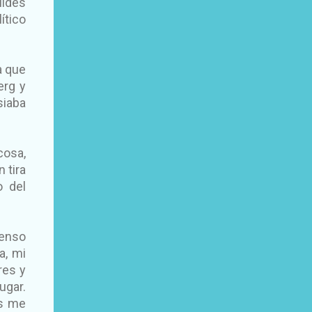
ildes
ítico
a que
erg y
siaba
cosa,
 tira
o del
menso
a, mi
res y
ugar.
is me