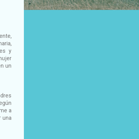
nte,
aria,
yes y
mujer
en un
adres
según
rme a
r una