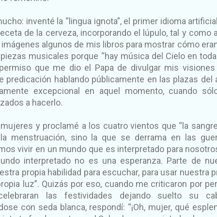
ucho: inventé la “lingua ignota”, el primer idioma artificia
eceta de la cerveza, incorporando el lúpulo, tal y como 
n imágenes algunos de mis libros para mostrar cómo era
piezas musicales porque “hay música del Cielo en toda
 permiso que me dio el Papa de divulgar mis visiones
 de predicación hablando públicamente en las plazas del
utamente excepcional en aquel momento, cuando sól
izados a hacerlo.
 mujeres y proclamé a los cuatro vientos que “la sangr
a menstruación, sino la que se derrama en las guer
os vivir en un mundo que es interpretado para nosotro
undo interpretado no es una esperanza. Parte de nu
stra propia habilidad para escuchar, para usar nuestra p
propia luz”. Quizás por eso, cuando me criticaron por per
lebraran las festividades dejando suelto su cabe
dose con seda blanca, respondí: “¡Oh, mujer, qué esple