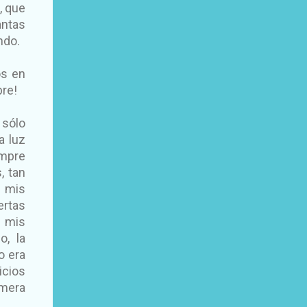
, que
antas
ndo.
os en
bre!
 sólo
a luz
empre
, tan
e mis
ertas
n mis
o, la
o era
icios
imera