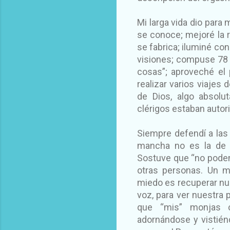
Mi larga vida dio para m
se conoce; mejoré la r
se fabrica; iluminé co
visiones; compuse 78 
cosas”; aproveché el
realizar varios viajes
de Dios, algo absol
clérigos estaban autor
Siempre defendí a las
mancha no es la de l
Sostuve que “no podem
otras personas. Un m
miedo es recuperar nue
voz, para ver nuestra 
que “mis” monjas ce
adornándose y vistién