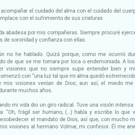
compañar el cuidado del alma con el cuidado del cuerp
mplace con el sufrimiento de sus criaturas
legida abadesa por mis compañeras. Siempre procuré ejerc
s de sororidad y confianza con ellas.
ún no he hablado. Quizá porque, como me ocurrió du
edo de que se me tomara por loca o endemoniada. A los
r visiones que no siempre supe entender bien y m
comenzó con “una luz tal que mi alma quedó estremecida
 mis visiones venían de Dios; aun así, el miedo me
 durante muchos años.
ndo mi vida dio un giro radical. Tuve una visión intensa 
: “Oh, frágil ser humano, (…) habla y escribe lo que 
desobedecer el mandato de Dios, así que, con mucho m
 mis visiones al hermano Volmar, mi confesor. Él me an