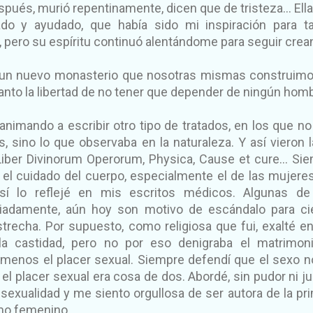
spués, murió repentinamente, dicen que de tristeza… Ella
do y ayudado, que había sido mi inspiración para t
, pero su espíritu continuó alentándome para seguir crea
un nuevo monasterio que nosotras mismas construim
anto la libertad de no tener que depender de ningún hom
animando a escribir otro tipo de tratados, en los que no
s, sino lo que observaba en la naturaleza. Y así vieron l
 Liber Divinorum Operorum, Physica, Cause et cure… Si
 el cuidado del cuerpo, especialmente el de las mujeres
así lo reflejé en mis escritos médicos. Algunas d
ciadamente, aún hoy son motivo de escándalo para ci
recha. Por supuesto, como religiosa que fui, exalté e
 la castidad, pero no por eso denigraba el matrimoni
menos el placer sexual. Siempre defendí que el sexo n
el placer sexual era cosa de dos. Abordé, sin pudor ni ju
 sexualidad y me siento orgullosa de ser autora de la pr
mo femenino.