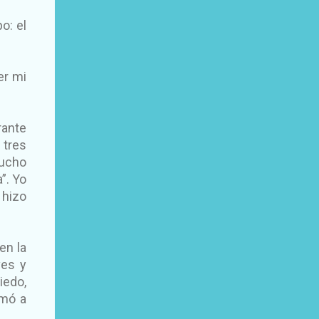
o: el
er mi
rante
 tres
ucho
”. Yo
 hizo
en la
ves y
iedo,
imó a