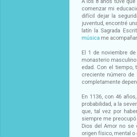
A los 8 años tuve que 
comenzar mi educación
difícil dejar la segur
juventud, encontré una
latín la Sagrada Escri
música
me acompañarí
El 1 de noviembre de 
monasterio masculino 
edad. Con el tiempo, 
creciente número de 
completamente depend
En 1136, con 46 años, 
probabilidad, a la seve
que, tal vez por habe
siempre me preocupó a
Dios del Amor no se 
origen físico, mental o 