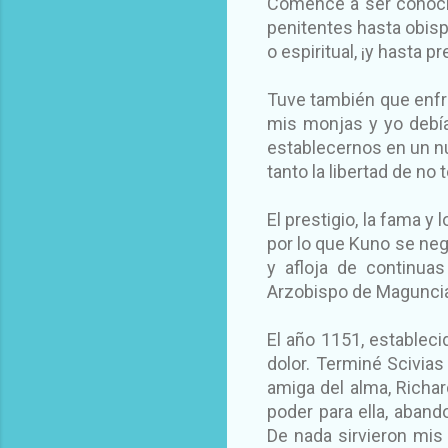
Comencé a ser conocid
penitentes hasta obisp
o espiritual, ¡y hasta p
Tuve también que enfr
mis monjas y yo debí
establecernos en un n
tanto la libertad de n
El prestigio, la fama y
por lo que Kuno se ne
y afloja de continua
Arzobispo de Maguncia.
El año 1151, establec
dolor. Terminé Scivias
amiga del alma, Richar
poder para ella, aband
De nada sirvieron mis