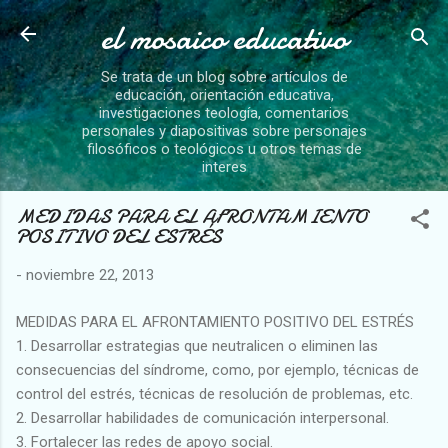
el mosaico educativo
Ir al contenido principal
Se trata de un blog sobre artículos de
educación, orientación educativa,
investigaciones teología, comentarios
personales y diapositivas sobre personajes
filosóficos o teológicos u otros temas de
interes
MEDIDAS PARA EL AFRONTAMIENTO
POSITIVO DEL ESTRÉS
-
noviembre 22, 2013
MEDIDAS PARA EL AFRONTAMIENTO POSITIVO DEL ESTRÉS
1. Desarrollar estrategias que neutralicen o eliminen las
consecuencias del síndrome, como, por ejemplo, técnicas de
control del estrés, técnicas de resolución de problemas, etc.
2. Desarrollar habilidades de comunicación interpersonal.
3. Fortalecer las redes de apoyo social.