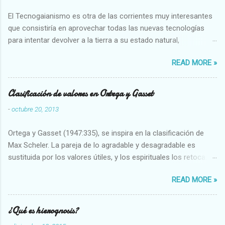
El Tecnogaianismo es otra de las corrientes muy interesantes
que consistiría en aprovechar todas las nuevas tecnologías
para intentar devolver a la tierra a su estado natural,
restaurarando todo el daño que hemos hecho a la tierra los
READ MORE »
seres humanos.
Clasificación de valores en Ortega y Gasset
-
octubre 20, 2013
Ortega y Gasset (1947:335), se inspira en la clasificación de
Max Scheler. La pareja de lo agradable y desagradable es
sustituida por los valores útiles, y los espirituales los retoca.
Su clasificación queda : 1 UTILES Capaz-Incapaz Caro-Barato
READ MORE »
Abundante-Escaso,etc 2 VITALES Sano-Enfermo Selecto-
Vulgar Enérgico-Inerte Fuerte-Débil,etc. 3 ESPIRITUALES a)
Intelectuales Conocimiento-Error Exacto-Aproximado
¿Qué es hierognosis?
Evidente-Probable,etc b) Morales Bueno-malo Bondadoso-