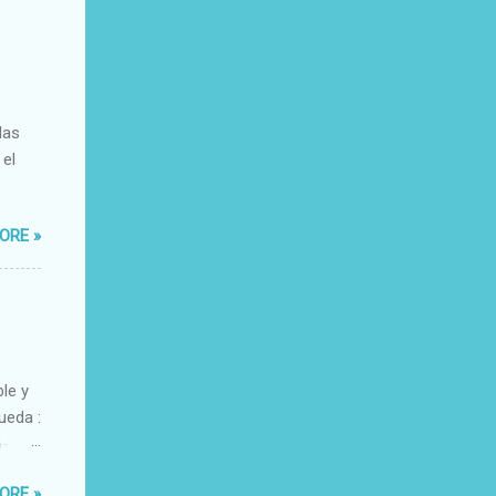
das
 el
ORE »
ble y
ueda :
o-
xacto-
ORE »