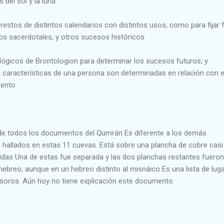
del sol y la luna.
estos de distintos calendarios con distintos usos, como para fijar 
rnos sacerdotales, y otros sucesos históricos
lógicos de Brontologion para determinar los sucesos futuros; y
 características de una persona son determinadas en relación con e
iento
 de todos los documentos del Qumrán Es diferente a los demás
allados en estas 11 cuevas. Está sobre una plancha de cobre casi
idas Una de estas fue separada y las dos planchas restantes fueron
 hebreo, aunque en un hebreo distinto al misnáico Es una lista de lug
soros. Aún hoy no tiene explicación este documento.