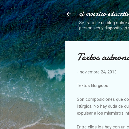
el mosaico educati
Se trata de un blog sobre 
personales y diapositivas
Textos astron
-
noviembre 24, 2013
Textos litúrgicos
Son composiciones que cont
litúrgica. No hay duda de qu
expulsar a los miembros inf
Entre ellos los hay con un 