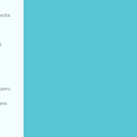
fecha
l
 puro,
ares