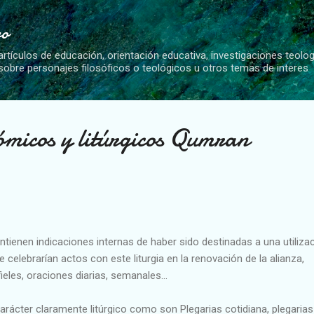
Ir al contenido principal
vo
artículos de educación, orientación educativa, investigaciones teolo
 sobre personajes filosóficos o teológicos u otros temas de interes
ómicos y litúrgicos Qumran
ienen indicaciones internas de haber sido destinadas a una utiliza
e celebrarían actos con este liturgia en la renovación de la alianza,
ieles, oraciones diarias, semanales…
carácter claramente litúrgico como son Plegarias cotidiana, plegarias