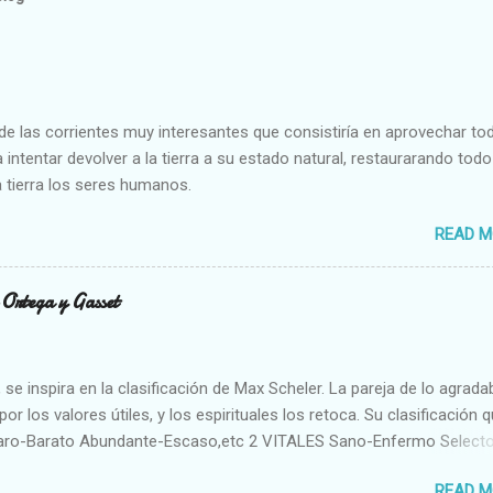
e las corrientes muy interesantes que consistiría en aprovechar to
 intentar devolver a la tierra a su estado natural, restaurarando todo
 tierra los seres humanos.
READ M
n Ortega y Gasset
se inspira en la clasificación de Max Scheler. La pareja de lo agrada
or los valores útiles, y los espirituales los retoca. Su clasificación q
aro-Barato Abundante-Escaso,etc 2 VITALES Sano-Enfermo Select
rte-Débil,etc. 3 ESPIRITUALES a) Intelectuales Conocimiento-Error E
READ M