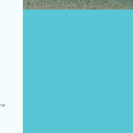
nar
e