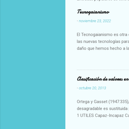
Tecnogaianismo
-
noviembre 23, 2022
El Tecnogaianismo es otra d
las nuevas tecnologías para
daño que hemos hecho a la
Clasificación de valores e
-
octubre 20, 2013
Ortega y Gasset (1947:335), 
desagradable es sustituida p
1 UTILES Capaz-Incapaz C
Vulgar Enérgico-Inerte Fue