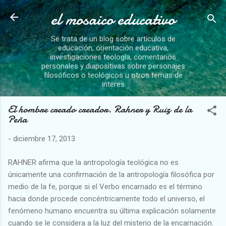
el mosaico educativo
Ir al contenido principal
Se trata de un blog sobre artículos de
educación, orientación educativa,
investigaciones teología, comentarios
personales y diapositivas sobre personajes
filosóficos o teológicos u otros temas de
interes
El hombre creado creador. Rahner y Ruiz de la
Peña
-
diciembre 17, 2013
RAHNER afirma que la antropología teológica no es
únicamente una confirmación de la antropología filosófica por
medio de la fe, porque si el Verbo encarnado es el término
hacia donde procede concéntricamente todo el universo, el
fenómeno humano encuentra su última explicación solamente
cuando se le considera a la luz del misterio de la encarnación.