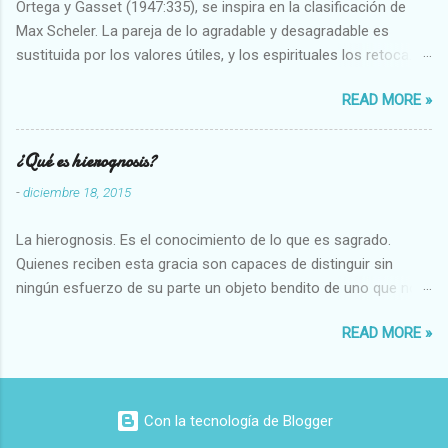
Ortega y Gasset (1947:335), se inspira en la clasificación de
Max Scheler. La pareja de lo agradable y desagradable es
sustituida por los valores útiles, y los espirituales los retoca.
Su clasificación queda : 1 UTILES Capaz-Incapaz Caro-Barato
READ MORE »
Abundante-Escaso,etc 2 VITALES Sano-Enfermo Selecto-
Vulgar Enérgico-Inerte Fuerte-Débil,etc. 3 ESPIRITUALES a)
Intelectuales Conocimiento-Error Exacto-Aproximado
¿Qué es hierognosis?
Evidente-Probable,etc b) Morales Bueno-malo Bondadoso-
-
diciembre 18, 2015
malvado Justo-Injusto Escrupuloso-Relajado Leal-Desleal,etc.
d) Estéticos Bello-Feo Gracioso-Tosco Elegante-Inelegante
La hierognosis. Es el conocimiento de lo que es sagrado.
Armonioso-Inarmonioso 4 RELIGIOSOS Santo-Pr...
Quienes reciben esta gracia son capaces de distinguir sin
ningún esfuerzo de su parte un objeto bendito de uno que no
lo está, o las auténticas reliquias de los santos.
READ MORE »
Con la tecnología de Blogger